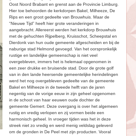
Oost Noord Brabant en grenst aan de Provincie Limburg.
Hier toe behoorden de kerkdorpen Bakel, Milheeze, De
Rips en een groot gedeelte van Brouwhuis. Maar de
“Nieuwe Tijd” heeft hier grote veranderingen in
aangebracht. Allereerst werden het kerkdorp Brouwhuis
met de gehuchten Rijpelberg, Kruisschot, Scheepstal en
Dierdonk van hun oude gemeente afgescheiden en bij de
naburige stad Helmond gevoegd. Van het oorspronkelijk
rustige en landelijke gemeenschap is niet veel
overgebleven, immers het is helemaal opgenomen in
een zeer drukke en bruisende stad. Door de grote golf
van in den lande heersende gemeentelijke herindelingen
werd het nog overgebleven gedeelte van de gemeente
Bakel en Milheeze in de tweede helft van de jaren
negentig van de vorige eeuw in zijn geheel opgenomen
in de schoot van haar eeuwen oude dochter de
gemeente Gemert. Deze overgang is over het algemeen
rustig en vredig verlopen en zij vormen beide een
harmonisch geheel. In vroeger tijden was het in deze
streek niet zo vredig en werd menig veldslag geleverd
om de gronden in De Peel met zijn producten. Vooral