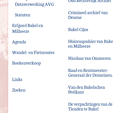
Oud Rechterlijk Archief
Dataverwerking AVG
Crimineel archief van
Statuten
Deurne
Erfgoed Bakel en
Bakel Cijns
Milheeze
Huizenqouhier van Bake
Agenda
en Milheeze
Wandel- en Fietsroutes
Nicolaas van Ommeren
Boekenverkoop
Raad en Rentmeester-
Generaal der Domeinen.
Links
Van den Bakelschen
Zoeken
Peelkant
De verpachtingen van de
Tienden te Bakel