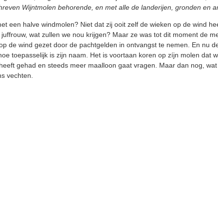
hreven Wijntmolen behorende, en met alle de landerijen, gronden en a
t een halve windmolen? Niet dat zij ooit zelf de wieken op de wind h
en juffrouw, wat zullen we nou krijgen? Maar ze was tot dit moment de 
en op de wind gezet door de pachtgelden in ontvangst te nemen. En n
oe toepasselijk is zijn naam. Het is voortaan koren op zíjn molen dat we 
heeft gehad en steeds meer maalloon gaat vragen. Maar dan nog, wat 
ns vechten.