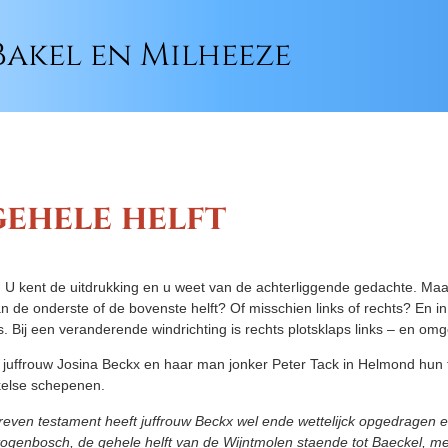
akel en Milheeze
 gehele helft
vol. U kent de uitdrukking en u weet van de achterliggende gedachte. Ma
 de onderste of de bovenste helft? Of misschien links of rechts? En 
. Bij een veranderende windrichting is rechts plotsklaps links – en om
juffrouw Josina Beckx en haar man jonker Peter Tack in Helmond hun 
kelse schepenen.
chreven testament heeft juffrouw Beckx wel ende wettelijck opgedrage
ogenbosch, de gehele helft van de Wijntmolen staende tot Baeckel, met