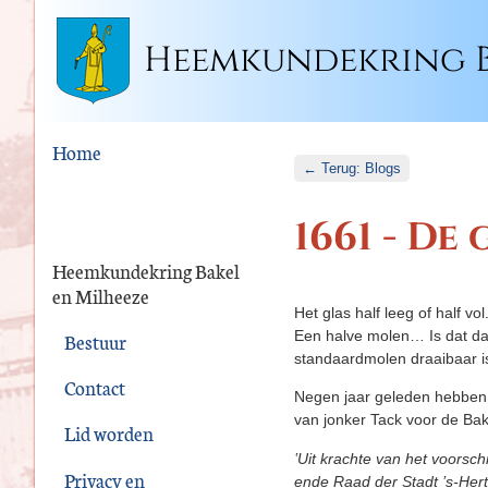
Heemkundekring B
Home
← Terug: Blogs
1661 - De
Heemkundekring Bakel
en Milheeze
Het glas half leeg of half 
Een halve molen… Is dat dan
Bestuur
standaardmolen draaibaar is
Contact
Negen jaar geleden hebben 
van jonker Tack voor de Ba
Lid worden
‛Uit krachte van het voors
Privacy en
ende Raad der Stadt ’s-Hert