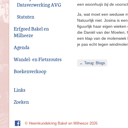
Dataverwerking AVG
een woonhuijs bij de voorsc
Ja, wat moet een weduwe me
Statuten
Natuurlijk niet. Josina is e
figuurlijk haar eigen wiek
Erfgoed Bakel en
die Daniël van der Moelen, h
Milheeze
een klap van de molenwiek 
je pas echt tegen windmole
Agenda
Wandel- en Fietsroutes
← Terug: Blogs
Boekenverkoop
Links
Zoeken
© Heemkundekring Bakel en Milheeze 2026