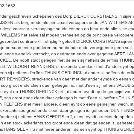
6-02-1652.
der geschreven Schepenen des Dorp DIERCK CORSTIAENS in sijne vol
SEN als borg mede als principael vercopers ende JAN WILLEMS AELB
p dese voorschr. vercoopinge soude connen op heur ende alle sijne g
N WILLEMS het selve sal mogen verhaelen op de principaele vercopere
gesondert contrarie < = strijdig > gelooff DIERCK CORSTIAENS sijnen 
ijn persoon ende goederen nu hebbende ende vercrijgende geen vuijtge
l ende wettelick vercocht, op gedragen ende over gegeven AERT L
KEL. De hooff stadt gelegen met de een sij neffens de erffnis THUNIS
EEL WILBOORT REYNDERS, streckende van daer met d’ander eynt op 
e een sij neffens d’erffnis THUNIS GERLINCK, d’ander sij neffens de e
T REYNDERS, streckende van daer met der ander eynde op eenen ge
root ende cleen daer geleegen is, met d’een sij neffens JACOB SUN
eynt op THUNIS GERLINCK erff, d’ander eyndt op de gemeijnt van 
o groot ende cleen daer geleegen is met d’een sij neffens THUNI
PEETERS met meer andere, d’een eynt op eene gemeijnen wech, str
kerlants soo groot ende cleen daer gelegen is, geheeten DEN HENDR
nder sij neffens HANS GEERITS erff, d’een eyndt streckende op d
h een stuck ackerlants soo groot ende cleen dat geleegen is, gehe
erffnis HANS GEERITS met meer anderen, de een eynt op THUNIS GERL