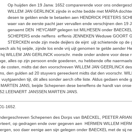
Op huijden den 19 Janw. 1652 comparerende voor ons onderge
WILLEM JAN GERLINCK zijnde in echte bedde met MARIA dochter JA
desen te gelden ende te betaelen aen HENDRICK PEETERS SCHEPERS
waer van de eerste pacht jaer vervallen ende verschijnen den 19 J
genaemt DEN HEYCAMP gelegen tot MILHESEN onder BAECKEL gel
SCHEPERS ende neffens erffenis JENNEKEN Weduwe GOORT GOO
STERCKEN ende zijn mede deijlers de eijnt uijt schietende op de
ech als hij seijde, zijnde los ende vrij uijt genomen te gelde aender 
 hij WILLEM JAN GERLINCK voorschr. mede onder andere voor dese rente
inge, alles op zijn persoon ende goederen, nu hebbende ofte naermaels c
 de costen, midts dat den voorschreven WILLEM JAN GEERLINCX dese 
ns, den gulden ad 20 stuyvers gereeckent midts dat den voorschr. W
vuytgaenden tijt, dit alles sonder aerch ofte liste. Aldus gedaen end
RTEN JANS, beijde Schepenen dese beneffens de handt van onse ge
. 1652.LEENAERT JANSSEN.MARTEN JANS.
2-01-1652.
dergeschreven Schepenen des Dorps van BAECKEL, PEETER ARIANES sij
ansporteert, op gedragen ende over gegeven aen HERMEN WILLEM H
ergen, soo daer eenige aen sijn gelegen onder BAECKEL met de sij ne