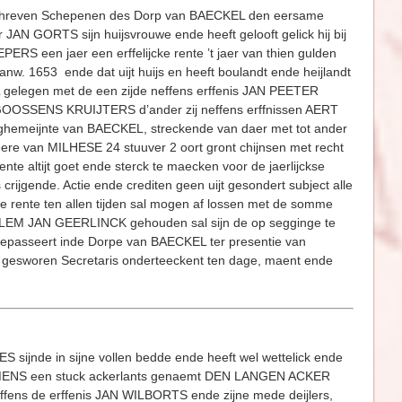
schreven Schepenen des Dorp van BAECKEL den eersame
N GORTS sijn huijsvrouwe ende heeft gelooft gelick hij bij
 een jaer een erffelijcke rente ’t jaer van thien gulden
anw. 1653 ende dat uijt huijs en heeft boulandt ende heijlandt
egen met de een zijde neffens erffenis JAN PEETER
SSENS KRUIJTERS d’ander zij neffens erffnissen AERT
 ghemeijnte van BAECKEL, streckende van daer met tot ander
Heere van MILHESE 24 stuuver 2 oort gront chijnsen met recht
 altijt goet ende sterck te maecken voor de jaerlijckse
rijgende. Actie ende crediten geen uijt gesondert subject alle
rente ten allen tijden sal mogen af lossen met de somme
ILLEM JAN GEERLINCK gehouden sal sijn de op segginge te
e gepasseert inde Dorpe van BAECKEL ter presentie van
sworen Secretaris onderteeckent ten dage, maent ende
nde in sijne vollen bedde ende heeft wel wettelick ende
ERMENS een stuck ackerlants genaemt DEN LANGEN ACKER
ffens de erffenis JAN WILBORTS ende zijne mede deijlers,