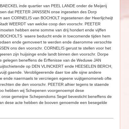
CKEL inde quartier van PEEL LANDE onder de Meijerij
esen dat PEETER JANSSEN onse ingeseten des Dorp
ben aen CORNELIS van BOCHOLT ingesetenen der Heerlijcheijt
Stadt WEERDT van welcke coop den voorschr. PEETER
eten hebben eene somme van drij hondert ende vijffen
LIS BOCHOLTS waere beducht ende in toecomende tijden hem
engedaen ende gemoveert te werden ende daeromme versochte
SEN ons den voorschr. CORNELIS gerust te stellen voor het
eeren zijn huijsinge ende landt binnen den voorschr. Dorpe
se gelegen beneffens de Erffenisse van de Weduwe JAN
de vuijtschietende op DEN VLINCKERT ende HEESELEN BERCH,
p vuijt gaende. Verobligeerende daer toe alle sijne andere
de ende naermaels te vercriegen egeene vuijtgenomeneb ofte
an rechten die den voorschr. PEETER alhier tegens te staende
, soo hebben wij Schepenen voorgenoempt dese
et onse gemeijne Schependoms Segel bevesticht beneffens de
.Van dese acte hebben de booven genoemde een besegelde