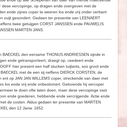
ende ende op alle Schepenen van daer van mentie maeckende
per dese vercopinge, op dragen ende overgeven met de
uden ende zijnes coper te weeren los ende vrij onder verbant
n vuijt gesondert. Gedaen ter presentie van LEENAERT
neffens twee getuijgen CORST JANSSEN ende PAUWELIS
 JANSSEN.MARTEN JANS.
an BAECKEL den eersame THONUS ANDRIESSEN sijnde in
agen ende getransporteert, draegt op, ceedeert ende
F hier present een half stucken tuijlants, soo groot ende
er BAECKEL met de een sij neffens DIERCK CORSTEN, de
n ent op JAN JAN WILLEMS coper, streckende van daer met
 los ende vrij ende onbeslomert. Gelovende hij vercoper
rmeer te doen ofte laten doen, maer dese vercopinge vast
soon ende goederen, hebbende ende vercrijgende. Actie ende
en met de costen. Aldus gedaen ter presentie van MARTEN
KEL den 12 Janw. 1652.