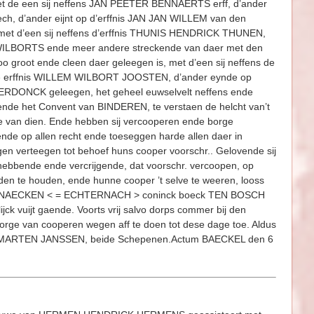
t de een sij neffens JAN PEETER BENNAERTS erff, d’ander
, d’ander eijnt op d’erffnis JAN JAN WILLEM van den
 met d’een sij neffens d’erffnis THUNIS HENDRICK THUNEN,
 WILBORTS ende meer andere streckende van daer met den
root ende cleen daer geleegen is, met d’een sij neffens de
de erffnis WILLEM WILBORT JOOSTEN, d’ander eynde op
IERDONCK geleegen, het geheel euwselvelt neffens ende
et Convent van BINDEREN, te verstaen de helcht van’t
nge van dien. Ende hebben sij vercooperen ende borge
ende op allen recht ende toeseggen harde allen daer in
n verteegen tot behoef huns cooper voorschr.. Gelovende sij
hebbende ende vercrijgende, dat voorschr. vercoopen, op
rden te houden, ende hunne cooper ’t selve te weeren, looss
CHTERNAECKEN < = ECHTERNACH > coninck boeck TEN BOSCH
vuijt gaende. Voorts vrij salvo dorps commer bij den
orge van cooperen wegen aff te doen tot dese dage toe. Aldus
e MARTEN JANSSEN, beide Schepenen.Actum BAECKEL den 6