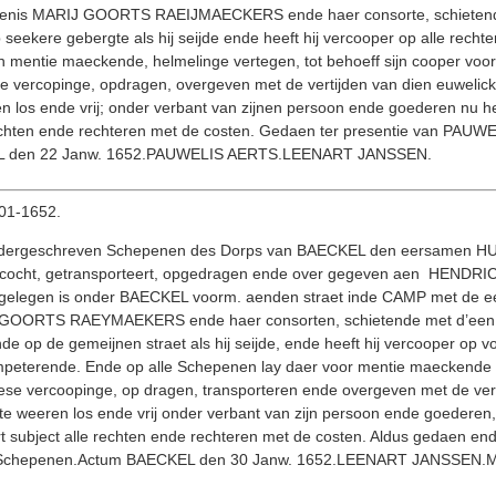
erffenis MARIJ GOORTS RAEIJMAECKERS ende haer consorte, schieten
 seekere gebergte als hij seijde ende heeft hij vercooper op alle rec
mentie maeckende, helmelinge vertegen, tot behoeff sijn cooper voors
e vercopinge, opdragen, overgeven met de vertijden van dien euwelick
n los ende vrij; onder verbant van zijnen persoon ende goederen nu h
e rechten ende rechteren met de costen. Gedaen ter presentie van 
L den 22 Janw. 1652.PAUWELIS AERTS.LEENART JANSSEN.
0-01-1652.
dergeschreven Schepenen des Dorps van BAECKEL den eersamen HUIJ
vercocht, getransporteert, opgedragen ende over gegeven aen HEN
 gelegen is onder BAECKEL voorm. aenden straet inde CAMP met de e
A GOORTS RAEYMAEKERS ende haer consorten, schietende met d’een 
e op de gemeijnen straet als hij seijde, ende heeft hij vercooper op vo
peterende. Ende op alle Schepenen lay daer voor mentie maeckende he
se vercoopinge, op dragen, transporteren ende overgeven met de verti
te weeren los ende vrij onder verbant van zijn persoon ende goederen
rt subject alle rechten ende rechteren met de costen. Aldus gedaen
Schepenen.Actum BAECKEL den 30 Janw. 1652.LEENART JANSSEN