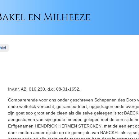
akel en Milheeze
hief
Inv.nr. AB. 016 230. d.d. 08-01-1652.
Comparerende voor ons onder geschreven Schepenen des Dorp
ende wettelick vercocht, getransporteert, opgedragen ende o
zijn goet soo groot ende cleen als die selve geleegen is tot BAEC
aengestorven van sijn groote moeder, gelegen met de een sijde 
Erffgenamen HENDRICK HERMEN STERCKEN, met de een ent op
daer metten ander eijnde op de gemeijnte van BAECKEL als sij seij