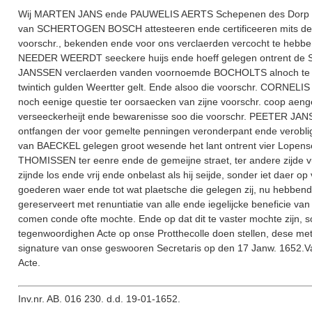
Wij MARTEN JANS ende PAUWELIS AERTS Schepenen des Dorp BAE
van SCHERTOGEN BOSCH attesteeren ende certificeeren mits d
voorschr., bekenden ende voor ons verclaerden vercocht te heb
NEEDER WEERDT seeckere huijs ende hoeff gelegen ontrent de 
JANSSEN verclaerden vanden voornoemde BOCHOLTS alnoch te mo
twintich gulden Weertter gelt. Ende alsoo die voorschr. CORNE
noch eenige questie ter oorsaecken van zijne voorschr. coop a
verseeckerheijt ende bewarenisse soo die voorschr. PEETER JANS
ontfangen der voor gemelte penningen veronderpant ende veroblig
van BAECKEL gelegen groot wesende het lant ontrent vier Lopen
THOMISSEN ter eenre ende de gemeijne straet, ter andere zij
zijnde los ende vrij ende onbelast als hij seijde, sonder iet daer o
goederen waer ende tot wat plaetsche die gelegen zij, nu hebben
gereserveert met renuntiatie van alle ende iegelijcke beneficie v
comen conde ofte mochte. Ende op dat dit te vaster mochte zijn
tegenwoordighen Acte op onse Protthecolle doen stellen, dese m
signature van onse geswooren Secretaris op den 17 Janw. 1652
Acte.
Inv.nr. AB. 016 230. d.d. 19-01-1652.