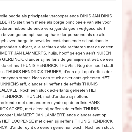
le bedde als principaele vercooper ende DINIS JAN DINIS
ERTS stelt hem mede als borge principaele van alle voor
oederen hebbende ende vercrijgende geen vuijtgesondert
n boven genoempt, soo op haer der persoone als op alle
gebleven borge te bevrijden costeloos ende schadeloos te
sondert subject, alle rechten ende rechteren met de costen
AMMERT JAN LAMMERTS, huijs, hooff gelegen aen’t NUIJEN
 GERLINCK, d’ander sij neffens de gemeijnen straet, de een
de erffnis THUNIS HENDRICK THUVET. Nog der hooff stadt
rffnis THUNIS HENDRICK THUNES, d’een eijnt op d’erffnis der
meynen straet. Noch een stuck ackerlants geheeten HET
NIENS erff, d’ander sij neffens de erffnis THUNIS
BAECKEL. Noch een stuck ackerlants geheeten HET
S HENDRICK THUNEN, met d’andere sij neffens
eckende met den anderen eynde op de erffnis HANS
ICX ACKER, met d’een sij neffens de erffnis THUNIS
en cooper LAMMERT JAN LAMMERT, ende d’ander eynt op
eten HET LOOPENSE met d’een sij neffens THUNIS HENDRICK
INCK, d’ander eynt op eenen gemeinen wech. Noch een stuck