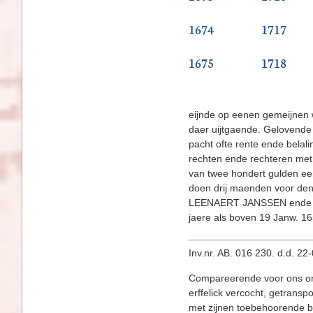
1674
1717
1675
1718
eijnde op eenen gemeijnen w
daer uijtgaende. Gelovende
pacht ofte rente ende belal
rechten ende rechteren met
van twee hondert gulden ee
doen drij maenden voor den 
LEENAERT JANSSEN ende MA
jaere als boven 19 Janw
Inv.nr. AB. 016 230. d.d. 2
Compareerende voor ons on
erffelick vercocht, getr
met zijnen toebehoorende b