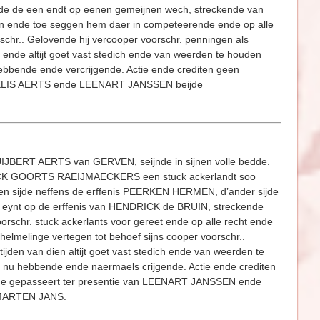
de de een endt op eenen gemeijnen wech, streckende van
hten ende toe seggen hem daer in competeerende ende op alle
chr.. Gelovende hij vercooper voorschr. penningen als
 ende altijt goet vast stedich ende van weerden te houden
ebbende ende vercrijgende. Actie ende crediten geen
PAUWELIS AERTS ende LEENART JANSSEN beijde
BERT AERTS van GERVEN, seijnde in sijnen volle bedde.
DRICK GOORTS RAEIJMAECKERS een stuck ackerlandt soo
en sijde neffens de erffenis PEERKEN HERMEN, d’ander sijde
eynt op de erffenis van HENDRICK de BRUIN, streckende
orschr. stuck ackerlants voor gereet ende op alle recht ende
lmelinge vertegen tot behoef sijns cooper voorschr..
jden van dien altijt goet vast stedich ende van weerden te
, nu hebbende ende naermaels crijgende. Actie ende crediten
 ende gepasseert ter presentie van LEENART JANSSEN ende
.MARTEN JANS.