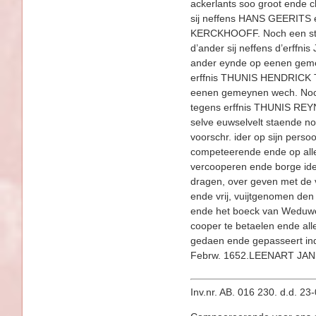
ackerlants soo groot ende
sij neffens HANS GEERITS 
KERCKHOOFF. Noch een stuc
d’ander sij neffens d’erf
ander eynde op eenen gemey
erffnis THUNIS HENDRICK T
eenen gemeynen wech. Noch
tegens erffnis THUNIS R
selve euwselvelt staende no
voorschr. ider op sijn pers
competeerende ende op alle
vercooperen ende borge ide
dragen, over geven met de v
ende vrij, vuijtgenomen 
ende het boeck van Weduwe
cooper te betaelen ende al
gedaen ende gepasseert i
Febrw. 1652.LEENART J
Inv.nr. AB. 016 230. d.d. 2