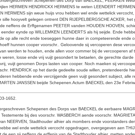
 ondergeschreven Schepenen des Dorp van BAECKEL, PEERKEN We
van wijlen HERMEN HENDRICKX HERMENS te weten LEENDERT HERM
 HERMENS sijn weue huijs vrou hebben wel ende wettelick vercoc
je sille hooyvelt gelegen ontrent DEN RIJEPELBERGSCHE ACKER, het g
jde neffens de Erffgenamen PEETER vanden HOUDEN HOOVEN, schi
 eender eynde op WILLEMKEN LEENDERTS als hij seijde. Ende hebben s
de op alle recht ende toeseggen hunne daer in competeerende ende o
ehoeff hunnen cooper voorschr.. Geloovende sij vercoperen dese verco
de van werden te houden, ende allen voor commer bij de vercooperen a
weren, losse ende vrij vuijt gesondert te betaelen, de gerechte darde
 vrij, vuijt genomen Dorps lasten van cooper. Noch maeken sij verc
rschr. HENDRICK op het darde gedeelte soude willen, pretendeerde hie
eren hebbende ende vercrijgende geen vuijt gesondert subject, alle r
RTEN JANSSEN beijde Schepenen.Actum BAECKEL den 23e Febriw
1-03-1652.
dergeschreven Schepenen des Dorps van BAECKEL de eerbaere MA
Testemente bij des voorschr. WASBERCH aende voorschr. MAGRIETA zij
n NEERVEN, Stadthouder alhier als mombers ende voorstanders d
bbe wel ende wettelick vercocht opgedragen, overgegeven aen TH
 een sij neffens de erffenis van de Stadthouder alhier, metten an