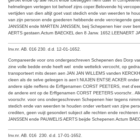
geroet ende op alle recht ende toeseggen hem daer in competer
helmelingen vertegen tot behoef zijns coper.Belovende hij verco
vertijden van dien altijt goet vast stedich ende van weerden te ho
van zijn persoon ende goederen hebbende ende vercriegende gee
JANSSEN ende MARTEN JANSSEN, beij Schepenen hier over be
AERTS gestaen.Actum BAECKEL den 8 Janw. 1652.LEENAERT
Inv.nr. AB. 016 230. d.d. 12-01-1652.
Compareerde voor ons ondergeschreven Schepenen des Dorp v
zine volle bedde ende heeft wel ende wettelick vercocht, op gedr
transporteert mits desen aen JAN JAN WILLEMS vanden KERCKHOOF
cleen als de selve geleegen is aen’t NUIJEN ENTSE ACKER ond
andere sijde neffens de Erffgenamen CORST PEETERS, met d’ee
de andere ent op de Erffgenamen CORST PEETERS voorschr.. Alles
voorschr. voor ons ondergeschreven Schepenen hier tegens nimme
stedich ende van weerden te houden onder verbant van zijne per
crediten, geen vuijt gesondert subject alle rechten ende rechter
JANSSEN ende PAUWELIS AERTS beijde Schepenen.Actum BAEC
Inv.nr. AB. 016 230. d.d. 17-01-1652.