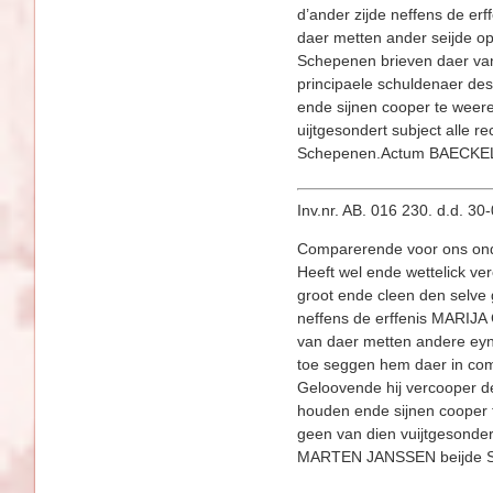
d’ander zijde neffens de 
daer metten ander seijde op
Schepenen brieven daer van 
principaele schuldenaer des
ende sijnen cooper te weere
uijtgesondert subject all
Schepenen.Actum BAECKE
Inv.nr. AB. 016 230. d.d. 3
Comparerende voor ons on
Heeft wel ende wettelick 
groot ende cleen den selve
neffens de erffenis MARIJ
van daer metten andere eynd
toe seggen hem daer in com
Geloovende hij vercooper de
houden ende sijnen cooper 
geen van dien vuijtgesonde
MARTEN JANSSEN beijde 