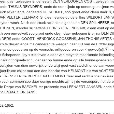
 cleen daer geleegen is, geheeten DEN VERLOOREN COST, gelegen me
ende THUNIS REYNDERS, ende de een eijnde op eenen gemeijnen wech
k acker lants, geheeten DE SCHIJFF, soo groot ende cleen daer is,
fnis JAN PEETER LEENAARTS, d’een eynde op de erffnis WILBORT JAN
nen wech. Noch een stuck ackerlants geheeten DEN SPIL HEESE, soo g
HUNEN, d’ander sij neffens THUNIS GERLINCK erff, d’een eynt op 
 een euwselvelt soo groot ende cleyn daer geleegen is bij na DEN D
EYNDERS ende GOORT HENDRICK GOOSSENS, JAN THONIS AERTS ende h
ch te deijlen ende malcanderen te weegen naer luijt van de Erffdeijli
oon ende goederen op de voorschr. erffgoederen voor < gewoe(n)t ? > 
 Schepenen Ley < = brieven > daer van meyntie maeckende helmelinge
r als principaele schuldenaer op hunne ende op alle hunne goederen 
ertijden van dien euwelijck ende altijt goet vast stedich ende van wee
den jaerlijckse chijns soo aen den boecke van HELMONT als van A
 FRENSKEN de BERCKE tot HELMONT daer met recht ende bewisselijck 
le voor commen soo daer eenige mochte zijn bij de vercooperen ende b
nde Dorpe van BAECKEL ter presentie van LEENAERT JANSSEN end
ANSSEN.MARTUN JANS.
3-02-1652.