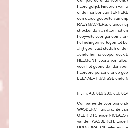
Compaereerende voor ons
haere gelijck kinderen 
ende monber van JENNEKEN
een darde gedeelte van dri
RAEYMACKERS, d’ander si
streckende van daer metten
hooyvelts voor genoemt, en
helmelingen vertegen tot b
altijt goet vast stedich en
aende hunne cooper oock te 
HELMONT, voorts van alles
voor het geene dat der voo
haerdere persone ende goed
LEENAERT JANSSE ende MA
Inv.nr. AB. 016 230. d.d. 0
Compareerde voor ons on
WASBERCH uijt crachte van 
GEERIDTS ende NICLAES va
vanden WASBERCH. Ende he
HOOGBRAECK gelegen met de