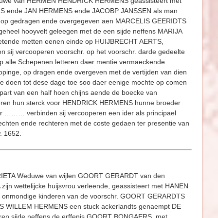
duwe van HERMEN HENDRICK HERMENS geassisteert met
ENS ende JAN HERMENS ende JACOBP JANSSEN als man
ht, op gedragen ende overgegeven aen MARCELIS GEERIDTS
eheel hooyvelt geleegen met de een sijde neffens MARIJA
etende metten eenen einde op HUIJBRECHT AERTS,
ij vercooperen voorschr. op het voorschr. darde gedeelte
p alle Schepenen letteren daer mentie vermaeckende
opinge, op dragen ende overgeven met de vertijden van dien
f te doen tot dese dage toe soo daer eenige mochte op comen
 part van een half hoen chijns aende de boecke van
ooperen hun sterck voor HENDRICK HERMENS hunne broeder
r ……… verbinden sij vercooperen een ider als principael
echten ende rechteren met de coste gedaen ter presentie van
. 1652.
GRIETA Weduwe van wijlen GOORT GERARDT van den
n wettelijcke huijsvrou verleende, geassisteert met HANEN
er onmondige kinderen van de voorschr. GOORT GERARDTS
IJS WILLEM HERMENS een stuck ackerlandts genaempt DE
deren sijde neffens de erffenis GOORT BONGAERS, met