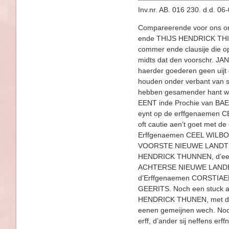
Inv.nr. AB. 016 230. d.d. 0
Compareerende voor ons on
ende THIJS HENDRICK THIJS
commer ende clausije die o
midts dat den voorschr. JA
haerder goederen geen uijt 
houden onder verbant van s
hebben gesamender hant we
EENT inde Prochie van BAEC
eynt op de erffgenaemen C
oft cautie aen’t goet met d
Erffgenaemen CEEL WILBOR
VOORSTE NIEUWE LANDT soo g
HENDRICK THUNNEN, d’een 
ACHTERSE NIEUWE LANDE, so
d’Erffgenaemen CORSTIAEN 
GEERITS. Noch een stuck ac
HENDRICK THUNEN, met d’a
eenen gemeijnen wech. Noc
erff, d’ander sij neffens 