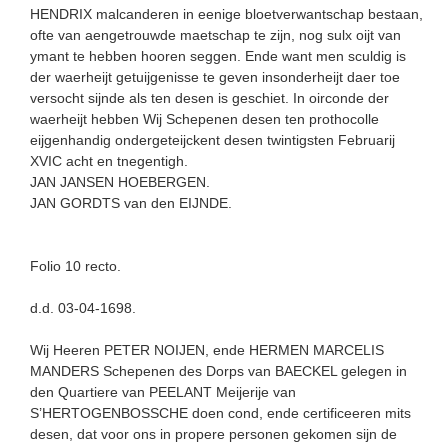
HENDRIX malcanderen in eenige bloetverwantschap bestaan,
ofte van aengetrouwde maetschap te zijn, nog sulx oijt van
ymant te hebben hooren seggen. Ende want men sculdig is
der waerheijt getuijgenisse te geven insonderheijt daer toe
versocht sijnde als ten desen is geschiet. In oirconde der
waerheijt hebben Wij Schepenen desen ten prothocolle
eijgenhandig ondergeteijckent desen twintigsten Februarij
XVIC acht en tnegentigh.
JAN JANSEN HOEBERGEN.
JAN GORDTS van den EIJNDE.
Folio 10 recto.
d.d. 03-04-1698.
Wij Heeren PETER NOIJEN, ende HERMEN MARCELIS
MANDERS Schepenen des Dorps van BAECKEL gelegen in
den Quartiere van PEELANT Meijerije van
S’HERTOGENBOSSCHE doen cond, ende certificeeren mits
desen, dat voor ons in propere personen gekomen sijn de