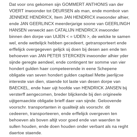
Dat voor ons gekomen sijn GOMMERT ANTHONIS van der
VOERT inwoonder tot DEURSEN als man, ende momboir van
JENNEKE HENDRICX, Item JAN HENDRICX inwoonder alhier,
ende JAN GEERLINCX meerderjarige soone van GEERLINGH
HANSEN verweckt aen CATALIJN HENDRICX inwoonder
binnen den dorpe van UIJEN < = UDEN >, de welcke te samen
wel, ende wettelijck hebben gecedeert, getransporteert ende
erffelijck overgegeven gelijck sij doen bij desen aen ende ten
behoeven van JAN PETER STERCKEN inwoonder alhier yder
sijnde geregte aendeel, ende contingent ter somme van vier
hondert gulden haer competeerende in eene Schepene
obligatie van seven hondert gulden capitael Mette jaerlijcxe
intereste van dien, staende tot laste van desen dorpe van
BAECKEL, ende haer uijt hoofde van HENDRICK JANSEN bij
versterff aengecomen, breder blijckende bij den origineele
uijtgemaeckte obligatie brieff daer van sijnde. Geloovende
voorschr. transportanten in qualiteijt als voorschr. dit
cedeeren, transporteeren, ende erffelijck overgeven ten
behoeven als boven altijt voor goed ende van waerden te
sullen houden, ende doen houden onder verbant als na reght
daertoe staende.