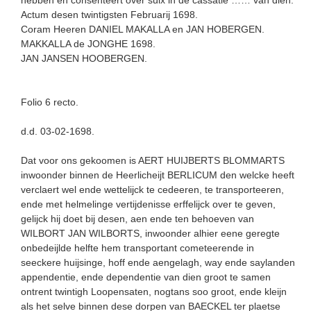
Actum desen twintigsten Februarij 1698.
Coram Heeren DANIEL MAKALLA en JAN HOBERGEN.
MAKKALLA de JONGHE 1698.
JAN JANSEN HOOBERGEN.
Folio 6 recto.
d.d. 03-02-1698.
Dat voor ons gekoomen is AERT HUIJBERTS BLOMMARTS
inwoonder binnen de Heerlicheijt BERLICUM den welcke heeft
verclaert wel ende wettelijck te cedeeren, te transporteeren,
ende met helmelinge vertijdenisse erffelijck over te geven,
gelijck hij doet bij desen, aen ende ten behoeven van
WILBORT JAN WILBORTS, inwoonder alhier eene geregte
onbedeijlde helfte hem transportant cometeerende in
seeckere huijsinge, hoff ende aengelagh, way ende saylanden
appendentie, ende dependentie van dien groot te samen
ontrent twintigh Loopensaten, nogtans soo groot, ende kleijn
als het selve binnen dese dorpen van BAECKEL ter plaetse