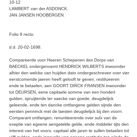
10-12
LAMBERT van der ASDONCK.
JAN JANSEN HOOBERGEN.
Folio 8 recto.
d.d. 20-02-1698.
Compareerde voor Heeren Schepenen des Dorps van
BAECKEL ondergenoemt HENDRICK WILBERTS inwoonder
alhier den welcke van huijden dato ondergeschreven over vier
eerstcomende jaeren heeft gelooft te geven, restitueeren
ende te betaelen, aen GOORT DIRCK FRANSEN inwoonder
tot DEURSEN, eene capitaele somme van een hondert
gulden, spruijtende ter saecke van goede, deugdelijck
geleende, ende ten dancke ontfangene gelden sijnde den
eersten penninck met de laesten deugdelijck bij den voorn.
Comparant ontfangen, renuntieerende over sulx van de
exeptie van egeene aengetelde gelde, ende middeler tijts den
interest van het voors. capitael alle jaren te sullen betaelen tot
vijff gulden, ende ingevalle van egeene restitutie ten eijnde de