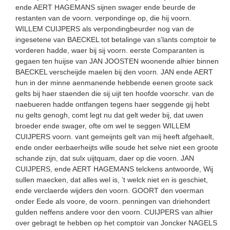
ende AERT HAGEMANS sijnen swager ende beurde de
restanten van de voorn. verpondinge op, die hij voorn.
WILLEM CUIJPERS als verpondingbeurder nog van de
ingesetene van BAECKEL tot betalinge van s’lants comptoir te
vorderen hadde, waer bij sij voorn. eerste Comparanten is
gegaen ten huijse van JAN JOOSTEN woonende alhier binnen
BAECKEL verscheijde maelen bij den voorn. JAN ende AERT
hun in der minne aenmanende hebbende eenen groote sack
gelts bij haer staenden die sij uijt ten hoofde voorschr. van de
naebueren hadde ontfangen tegens haer seggende gij hebt
nu gelts genogh, comt legt nu dat gelt weder bij, dat uwen
broeder ende swager, ofte om wel te seggen WILLEM
CUIJPERS voorn. vant gemeijnts gelt van mij heeft afgehaelt,
ende onder eerbaerheijts wille soude het selve niet een groote
schande zijn, dat sulx uijtquam, daer op die voorn. JAN
CUIJPERS, ende AERT HAGEMANS telckens antwoorde, Wij
sullen maecken, dat alles wel is, ’t welck niet en is geschiet,
ende verclaerde wijders den voorn. GOORT den voerman
onder Eede als voore, de voorn. penningen van driehondert
gulden neffens andere voor den voorn. CUIJPERS van alhier
over gebragt te hebben op het comptoir van Joncker NAGELS