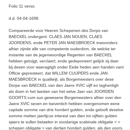
Folio 11 verso.
d.d. 04-04-1698.
Compareerde voor Heeren Schepenen des Dorps van
BAECKEL ondergent. CLAES JAN NOIJEN, CLAES
JOORDENS, ende PETER JAN MAESBROECK inwoonders
alhier zijnde alle van competente ouderdom, de welcke ter
instantie van de jegenwoordige Regenten van BAECKEL
hebben getuijgt, verclaert, ende gedeponeert gelijck sij daer
bij desen voor waeragtigh onder Eede heden aen handen vant
Officie gepresteert, dat WILLEM CUIJPERS ende JAN
MAESBROECK in qualiteijt, als Borgemeesters over dese
Dorpe van BAECKEL van den Jaere XVIC vijff en taghentigh
als doen in het laesten van het selve Jaer van JOORDEN
GOORTS cum suo gewesene Borgemeesters alhier over den
Jaere XVIC seven en tseventich hebben overgenomen eene
capitale somme van drie hondert gulden, ende gelooft deselve
somme metten jaerlijcxe interest van dien tot vijftien gulden
sjaers te sullen betaelen in soodanige scabinale obligatie < =
schepen obligatie > van dertien hondert gulden, als den voors.