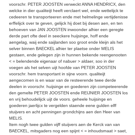
voorschr. PETER JOOSTEN verweckt ANNA HENDRICX, den
welcke in dier qualiteijt heeft verclaert wel, ende wettelijck te
cedeeren te transporteeren ende met helmelinge vertijdenisse
erffelijck over te geven, gelijck hij doet bij desen aen, en ten
behoeven van JAN JOOSTEN inwoonder alhier een geregte
derde part ofte deel in seeckere huijsinge, hoff ende
aengelag, waij ende saijlanden soo groot ende kleijn als het
selver binnen BAECKEL alhier ter plaetse onder MELIS
gestaen, ende gelegen zijn in hunnen bekende reengenooten
< = belendende eigenaar of nabuer > aldaer, soo in der
voegen als het selven uijt hoofde van PETER JOOSTEN
voorschr. hem transportant in sijne voorn. qualiteijt
aengecomen is en waar van de resteerende twee derde
deelen in voorschr. huijsinge en goederen zijn competeerende
den gemelte PETER JOOSTEN ende REIJNIER JOOSTEN los
en vrij behoudelijck uijt de voors. geheele huijsinge en
goederen jaerlijcx te vergelden staende eene gulden elff
stuijvers en acht penningen grondchijns aen den Heer van
MELIS.
Item nogh twee gulden vijff stuijvers aen de Kerck van van
BAECKEL, mitsgaders nog een spijnt < = inhoudsmaat > saet,