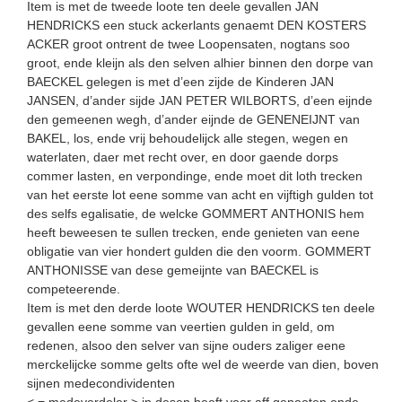
Item is met de tweede loote ten deele gevallen JAN
HENDRICKS een stuck ackerlants genaemt DEN KOSTERS
ACKER groot ontrent de twee Loopensaten, nogtans soo
groot, ende kleijn als den selven alhier binnen den dorpe van
BAECKEL gelegen is met d’een zijde de Kinderen JAN
JANSEN, d’ander sijde JAN PETER WILBORTS, d’een eijnde
den gemeenen wegh, d’ander eijnde de GENENEIJNT van
BAKEL, los, ende vrij behoudelijck alle stegen, wegen en
waterlaten, daer met recht over, en door gaende dorps
commer lasten, en verpondinge, ende moet dit loth trecken
van het eerste lot eene somme van acht en vijftigh gulden tot
des selfs egalisatie, de welcke GOMMERT ANTHONIS hem
heeft beweesen te sullen trecken, ende genieten van eene
obligatie van vier hondert gulden die den voorm. GOMMERT
ANTHONISSE van dese gemeijnte van BAECKEL is
competeerende.
Item is met den derde loote WOUTER HENDRICKS ten deele
gevallen eene somme van veertien gulden in geld, om
redenen, alsoo den selver van sijne ouders zaliger eene
merckelijcke somme gelts ofte wel de weerde van dien, boven
sijnen medecondividenten
< = medeverdeler > in desen heeft voor aff genooten ende