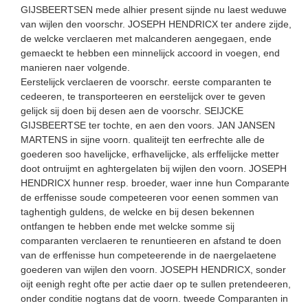
GIJSBEERTSEN mede alhier present sijnde nu laest weduwe
van wijlen den voorschr. JOSEPH HENDRICX ter andere zijde,
de welcke verclaeren met malcanderen aengegaen, ende
gemaeckt te hebben een minnelijck accoord in voegen, end
manieren naer volgende.
Eerstelijck verclaeren de voorschr. eerste comparanten te
cedeeren, te transporteeren en eerstelijck over te geven
gelijck sij doen bij desen aen de voorschr. SEIJCKE
GIJSBEERTSE ter tochte, en aen den voors. JAN JANSEN
MARTENS in sijne voorn. qualiteijt ten eerfrechte alle de
goederen soo havelijcke, erfhavelijcke, als erffelijcke metter
doot ontruijmt en aghtergelaten bij wijlen den voorn. JOSEPH
HENDRICX hunner resp. broeder, waer inne hun Comparante
de erffenisse soude competeeren voor eenen sommen van
taghentigh guldens, de welcke en bij desen bekennen
ontfangen te hebben ende met welcke somme sij
comparanten verclaeren te renuntieeren en afstand te doen
van de erffenisse hun competeerende in de naergelaetene
goederen van wijlen den voorn. JOSEPH HENDRICX, sonder
oijt eenigh reght ofte per actie daer op te sullen pretendeeren,
onder conditie nogtans dat de voorn. tweede Comparanten in