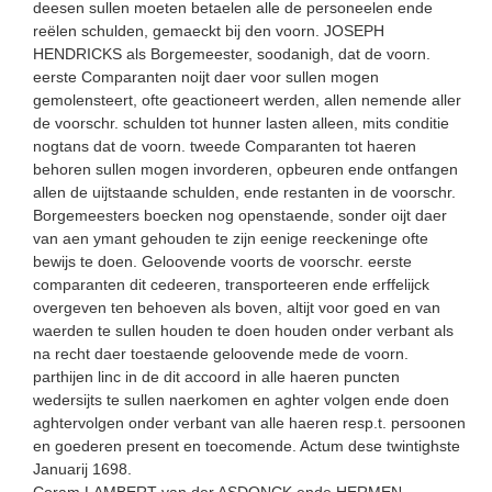
deesen sullen moeten betaelen alle de personeelen ende
reëlen schulden, gemaeckt bij den voorn. JOSEPH
HENDRICKS als Borgemeester, soodanigh, dat de voorn.
eerste Comparanten noijt daer voor sullen mogen
gemolensteert, ofte geactioneert werden, allen nemende aller
de voorschr. schulden tot hunner lasten alleen, mits conditie
nogtans dat de voorn. tweede Comparanten tot haeren
behoren sullen mogen invorderen, opbeuren ende ontfangen
allen de uijtstaande schulden, ende restanten in de voorschr.
Borgemeesters boecken nog openstaende, sonder oijt daer
van aen ymant gehouden te zijn eenige reeckeninge ofte
bewijs te doen. Geloovende voorts de voorschr. eerste
comparanten dit cedeeren, transporteeren ende erffelijck
overgeven ten behoeven als boven, altijt voor goed en van
waerden te sullen houden te doen houden onder verbant als
na recht daer toestaende geloovende mede de voorn.
parthijen linc in de dit accoord in alle haeren puncten
wedersijts te sullen naerkomen en aghter volgen ende doen
aghtervolgen onder verbant van alle haeren resp.t. persoonen
en goederen present en toecomende. Actum dese twintighste
Januarij 1698.
Coram LAMBERT van der ASDONCK ende HERMEN