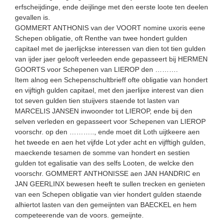
erfscheijdinge, ende deijlinge met den eerste loote ten deelen
gevallen is.
GOMMERT ANTHONIS van der VOORT nomine uxoris eene
Schepen obligatie, oft Renthe van twee hondert gulden
capitael met de jaerlijckse interessen van dien tot tien gulden
van ijder jaer gelooft verleeden ende gepasseert bij HERMEN
GOORTS voor Schepenen van LIEROP den ……….
Item alnog een Schepenschultbrieff ofte obligatie van hondert
en vijftigh gulden capitael, met den jaerlijxe interest van dien
tot seven gulden tien stuijvers staende tot lasten van
MARCELIS JANSEN inwoonder tot LIEROP, ende bij den
selven verleden en gepasseert voor Schepenen van LIEROP
voorschr. op den ……….., ende moet dit Loth uijtkeere aen
het tweede en aen het vijfde Lot yder acht en vijfftigh gulden,
maeckende tesamen de somme van hondert en sestien
gulden tot egalisatie van des selfs Looten, de welcke den
voorschr. GOMMERT ANTHONISSE aen JAN HANDRIC en
JAN GEERLINX bewesen heeft te sullen trecken en genieten
van een Schepen obligatie van vier hondert gulden staende
alhiertot lasten van den gemeijnten van BAECKEL en hem
competeerende van de voors. gemeijnte.