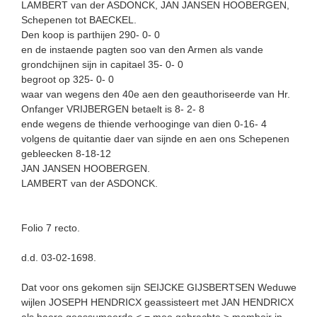
LAMBERT van der ASDONCK, JAN JANSEN HOOBERGEN,
Schepenen tot BAECKEL.
Den koop is parthijen 290- 0- 0
en de instaende pagten soo van den Armen als vande
grondchijnen sijn in capitael 35- 0- 0
begroot op 325- 0- 0
waar van wegens den 40e aen den geauthoriseerde van Hr.
Onfanger VRIJBERGEN betaelt is 8- 2- 8
ende wegens de thiende verhooginge van dien 0-16- 4
volgens de quitantie daer van sijnde en aen ons Schepenen
gebleecken 8-18-12
JAN JANSEN HOOBERGEN.
LAMBERT van der ASDONCK.
Folio 7 recto.
d.d. 03-02-1698.
Dat voor ons gekomen sijn SEIJCKE GIJSBERTSEN Weduwe
wijlen JOSEPH HENDRICX geassisteert met JAN HENDRICX
als haere geassumeerde < = mee gebrachte > momboir in