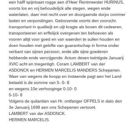
een halff spijntsaet rogge aen d’Heer Rentmeester HURINUS,
voorts los en vrij behoudelijck alle stegen, wegen ende
waterlaten, daer met recht over en doorgaende dorps commer
lasten en verpondingen. Geloovende voorts den voorschr.
transportant in qualiteijt en uijt kragte als boven dit cedeeren,
transporteeren en erffelijck overgeven ten behoeven als
vooren altijt voor goed en van waerden te sullen houden en
doen houden met gelofte van guarantschap in forma onder
verbant van sijnen persoon, ende alle sijne goederen
hebbende ende vercrijgende. Actum desen twintigste Januarij
XVIC acht en tnegentigh. Coram LAMBERT van der
ASDONCK en HERMEN MARCELIS MANDERS Schepenen.
Waer van wegens de koopp en instaende pagt aen het Land
betaeld is de somme van 5- 0- 8
en wegens 10e verhooginge 0-10- 0
5-10- 8
Volgens de quitantien van Hr. ontfanger OFPELS in dato den
3e Januarij 1698 aen ons Schepenen vertoont.
LAMBERT van der ASDONCK.
HERMEN MARCELIS.