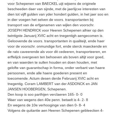
voor Schepenen van BAECKEL uijt wijsens de originele
bescheeden daer van sijnde, met de jaerlijcxe interesten van
dien tot vijff gulden van yder hondert gulden, in het jaer soo en
in dier voegen het selven de voors. transportanten bij
transport van de erfgenamen van wijlen den voorschr.
JOSEPH HENDRICK voor Heeren Schepenen alhier op den
twintigste Januarij XVIC acht en tnegentigh aengecomen is.
Geloovende de voors. transportanten in qualiteijt, ende haer
voor de voorschr. onmundige fort, ende sterck maeckende en
de rato caveerende als voor dit cedeeren, transporteeren, en
erffelijck overgeven ten behoeven als boven altijt voor goed,
en van waerden te sullen houden en doen houden, met
gelofte van guarantschap in forma, onder verbant van haere
persoonen, ende alle haere goederen present en
toecomende. Actum desen derde Februarij XVIC acht en
tnegentig. Coram LAMBERT van der ASDONCK en JAN
JANSEN HOOBERGEN, Schepenen.
Den koop is soo parthijen verclaeren 165- 0- 0
Waer van wegens den 40e penn. betaelt is 4- 2- 8
En wegens de 10e verhooginge van dien 0- 8- 4
Volgens de quitantie aen Heeren Schepenen gebleecken 4-