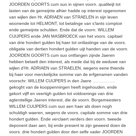
JOORDEN GOORTS cum suo in sijnen voorn. qualiteijt tot
lasten van de gemeijnte alhier hadde op interest opgenomen
van wijlen den Hr. ADRIAEN van STRAELEN in sijn leven
woonende tot HELMONT, tot betalinge van s’lants comptoir
ende gemeijnte schulden. Ende dat de voorn. WILLEM
CUIJPERS ende JAN MASBROECK van het voors. capitael
van drie hondert gulden bij haer tot ontlastinge van de voors.
obligatie van dertien hondert gulden uijt handen van de voorn.
JOORDEN GOORTS cum suo ontfangen zijnde Jaeren
hebben betaelt den interest, als mede dat bij de weduwe van
wijlen d’Hr. ADRIAEN van STRAELEN, wegens eene thiende
bij haer voor merckelijcke somme van de erfgenamen vanden
voorschr. WILLEM CUIJPERS in den Jaere …………….
gekoght van de kooppenningen heeft ingehouden, ende
gekort vijff en veertigh gulden tot voldoeninge van drie
agterstellige Jaeren interest, die de voorn. Borgemeesters
WILLEM CUIJPERS cum suo aen haer als doen nogh
schuldigh waeren, wegens de voors. capitale somme van drie
hondert gulden. Ende verclaert verders den voorn. tweede
deponent daer aen, bij ende present te zijn geweest doen de
voors. drie hondert gulden door den selfe vader JOORDEN