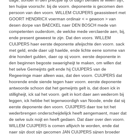
ten huijse voorschr. bij de voorn. deponente is gecomen den
persoon van den voorn. WILLEM CUIJPERS geassisteert met
GOORT HENDRICX voerman ordinair < = gewoon > van
desen dorpe van BAECKEL naer DEN BOSCH mede van
competenten ouderdom, de welcke mede verclaerde aen, bij,
ende present geweest te zijn. Dat den voors. WILLEM
CUIJPERS haer eerste deponente afeijschte den voorn. sack
met geld, ende daer uijt haelde, ende lichte eene somme van
drie hondert gulden, daer op sij voorn. eerste deponente in
den beginnen begoste swaerigheijt te maken, om willen dat
het selve Gemeijnts gelt ende hij CUIJPERS van de
Regeeringe maer alleen was, dat den voorn. CUIJPERS dat
hoorende ende siende tegen haer voorn. eerste deponente
antwoorde schoon dat het gemeijnts gelt is, dat doen ick in
stilligheijt, ick sal het voorn. gelt in kort daer aen wederom bij
leggen, ick hebbe het tegenwoordigh van Noode, ende dat sij
eerste deponente den voorn. CUIJPERS daer toe tot het
wederbrengen onderscheijdelijck heeft aengemaent, maer dat
de selve sulx noijt en heeft gedaen. Dat daer over den voorn.
WILLEM CUIJPERS is comen aflijvich te worden, ende dat
naer sijn doot sijn gecomen JAN CUIJPERS sijnen broeder