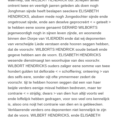
ontrent twee en veertigh jaeren geleden als doen nogh
Jonghman sijnde heeft beslapen seeckere ELISABETH
HENDRICKS, alsdoen mede nogh Jongedochter sijnde ende
ongetrouwt sijnde, ende aen deselve geprocreërt < = geteelt >
te hebben eene soone genaemt GERARD WILBORTS
jegenwoordigh nogh in sijnen leven zijnde, en woonende
binnen den Dorpe van VLIERDEN ende dat wij deponenten
van verscheijde Liede verstaen ende hooren seggen hebben,
dat de voorschr. WILBORTS HENDRICK soude betaelt ende
gegeve hebben aen de voorn. ELISABETH HENDRICKS
wesende dienstmaegt ten woonhuijse van des voorschr.
WILBORT HENDRICKS ouders zaliger eene somme van twee
hondert gulden tot defloratie < = schoffiering; onteering > van
des selfs eere, sonder oijt ofte ymmermeer zedert de
voorschr. tijt te hebben hooren seggen dat een van haer
beijde verders eenige misval hebben bedreven, maer ter
contrarie < = strijdig; dwars > van dien hun altijt voorts wel
ende loffelijck hebben gedragen, voor soo veel ons kennelijck
is, alsoo ons noijt het contrarie van dien en is gebleecken.
Verklaerende verders ons deponenten niet kennelijck te zijn
dat de voors. WILBERT HENDRICKS, ende ELISABETH