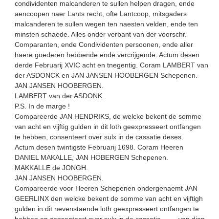
condividenten malcanderen te sullen helpen dragen, ende
aencoopen naer Lants recht, ofte Lantcoop, mitsgaders
malcanderen te sullen wegen ten naesten velden, ende ten
minsten schaede. Alles onder verbant van der voorschr.
Comparanten, ende Condividenten persoonen, ende aller
haere goederen hebbende ende vercrijgende. Actum desen
derde Februarij XVIC acht en tnegentig. Coram LAMBERT van
der ASDONCK en JAN JANSEN HOOBERGEN Schepenen.
JAN JANSEN HOOBERGEN.
LAMBERT van der ASDONK.
P.S. In de marge !
Compareerde JAN HENDRIKS, de welcke bekent de somme
van acht en vijftig gulden in dit loth geexpresseert ontfangen
te hebben, consenteert over sulx in de cassatie deses.
Actum desen twintigste Februarij 1698. Coram Heeren
DANIEL MAKALLE, JAN HOBERGEN Schepenen.
MAKKALLE de JONGH.
JAN JANSEN HOOBERGEN.
Compareerde voor Heeren Schepenen ondergenaemt JAN
GEERLINX den welcke bekent de somme van acht en vijftigh
gulden in dit nevenstaende loth geexpresseert ontfangen te
hebben en consenteert over sulx in de cassatie …… van dien.