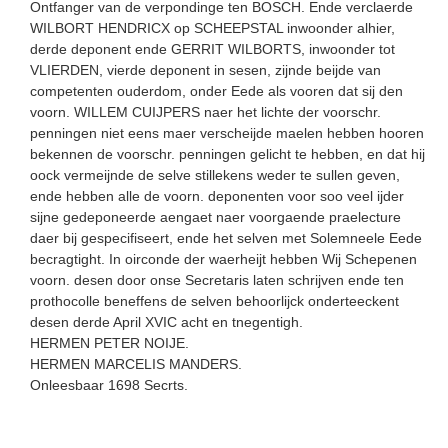
Ontfanger van de verpondinge ten BOSCH. Ende verclaerde
WILBORT HENDRICX op SCHEEPSTAL inwoonder alhier,
derde deponent ende GERRIT WILBORTS, inwoonder tot
VLIERDEN, vierde deponent in sesen, zijnde beijde van
competenten ouderdom, onder Eede als vooren dat sij den
voorn. WILLEM CUIJPERS naer het lichte der voorschr.
penningen niet eens maer verscheijde maelen hebben hooren
bekennen de voorschr. penningen gelicht te hebben, en dat hij
oock vermeijnde de selve stillekens weder te sullen geven,
ende hebben alle de voorn. deponenten voor soo veel ijder
sijne gedeponeerde aengaet naer voorgaende praelecture
daer bij gespecifiseert, ende het selven met Solemneele Eede
becragtight. In oirconde der waerheijt hebben Wij Schepenen
voorn. desen door onse Secretaris laten schrijven ende ten
prothocolle beneffens de selven behoorlijck onderteeckent
desen derde April XVIC acht en tnegentigh.
HERMEN PETER NOIJE.
HERMEN MARCELIS MANDERS.
Onleesbaar 1698 Secrts.