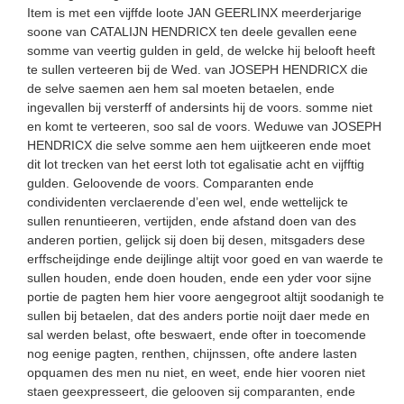
Item is met een vijffde loote JAN GEERLINX meerderjarige
soone van CATALIJN HENDRICX ten deele gevallen eene
somme van veertig gulden in geld, de welcke hij belooft heeft
te sullen verteeren bij de Wed. van JOSEPH HENDRICX die
de selve saemen aen hem sal moeten betaelen, ende
ingevallen bij versterff of andersints hij de voors. somme niet
en komt te verteeren, soo sal de voors. Weduwe van JOSEPH
HENDRICX die selve somme aen hem uijtkeeren ende moet
dit lot trecken van het eerst loth tot egalisatie acht en vijfftig
gulden. Geloovende de voors. Comparanten ende
condividenten verclaerende d’een wel, ende wettelijck te
sullen renuntieeren, vertijden, ende afstand doen van des
anderen portien, gelijck sij doen bij desen, mitsgaders dese
erffscheijdinge ende deijlinge altijt voor goed en van waerde te
sullen houden, ende doen houden, ende een yder voor sijne
portie de pagten hem hier voore aengegroot altijt soodanigh te
sullen bij betaelen, dat des anders portie noijt daer mede en
sal werden belast, ofte beswaert, ende ofter in toecomende
nog eenige pagten, renthen, chijnssen, ofte andere lasten
opquamen des men nu niet, en weet, ende hier vooren niet
staen geexpresseert, die gelooven sij comparanten, ende