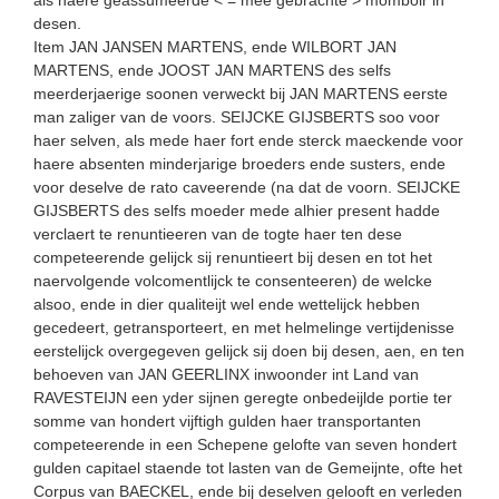
desen.
Item JAN JANSEN MARTENS, ende WILBORT JAN
MARTENS, ende JOOST JAN MARTENS des selfs
meerderjaerige soonen verweckt bij JAN MARTENS eerste
man zaliger van de voors. SEIJCKE GIJSBERTS soo voor
haer selven, als mede haer fort ende sterck maeckende voor
haere absenten minderjarige broeders ende susters, ende
voor deselve de rato caveerende (na dat de voorn. SEIJCKE
GIJSBERTS des selfs moeder mede alhier present hadde
verclaert te renuntieeren van de togte haer ten dese
competeerende gelijck sij renuntieert bij desen en tot het
naervolgende volcomentlijck te consenteeren) de welcke
alsoo, ende in dier qualiteijt wel ende wettelijck hebben
gecedeert, getransporteert, en met helmelinge vertijdenisse
eerstelijck overgegeven gelijck sij doen bij desen, aen, en ten
behoeven van JAN GEERLINX inwoonder int Land van
RAVESTEIJN een yder sijnen geregte onbedeijlde portie ter
somme van hondert vijftigh gulden haer transportanten
competeerende in een Schepene gelofte van seven hondert
gulden capitael staende tot lasten van de Gemeijnte, ofte het
Corpus van BAECKEL, ende bij deselven gelooft en verleden