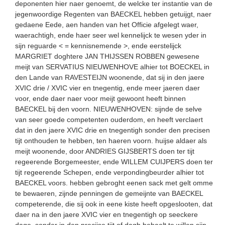
deponenten hier naer genoemt, de welcke ter instantie van de
jegenwoordige Regenten van BAECKEL hebben getuijgt, naer
gedaene Eede, aen handen van het Officie afgelegt waer,
waerachtigh, ende haer seer wel kennelijck te wesen yder in
sijn reguarde < = kennisnemende >, ende eerstelijck
MARGRIET doghtere JAN THIJSSEN ROBBEN gewesene
meijt van SERVATIUS NIEUWENHOVE alhier tot BOECKEL in
den Lande van RAVESTEIJN woonende, dat sij in den jaere
XVIC drie / XVIC vier en tnegentig, ende meer jaeren daer
voor, ende daer naer voor meijt gewoont heeft binnen
BAECKEL bij den voorn. NIEUWENHOVEN: sijnde de selve
van seer goede competenten ouderdom, en heeft verclaert
dat in den jaere XVIC drie en tnegentigh sonder den precisen
tijt onthouden te hebben, ten haeren voorn. huijse aldaer als
meijt woonende, door ANDRIES GIJSBERTS doen ter tijt
regeerende Borgemeester, ende WILLEM CUIJPERS doen ter
tijt regeerende Schepen, ende verpondingbeurder alhier tot
BAECKEL voors. hebben gebroght eenen sack met gelt omme
te bewaeren, zijnde penningen de gemeijnte van BAECKEL
competerende, die sij ook in eene kiste heeft opgeslooten, dat
daer na in den jaere XVIC vier en tnegentigh op seeckere
dage, sonder in den precijse tijt of dagh behaelt te willen sijn,