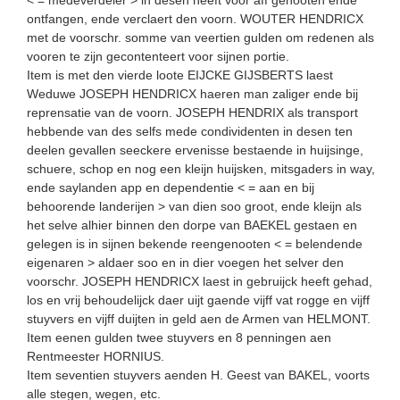
ontfangen, ende verclaert den voorn. WOUTER HENDRICX
met de voorschr. somme van veertien gulden om redenen als
vooren te zijn gecontenteert voor sijnen portie.
Item is met den vierde loote EIJCKE GIJSBERTS laest
Weduwe JOSEPH HENDRICX haeren man zaliger ende bij
reprensatie van de voorn. JOSEPH HENDRIX als transport
hebbende van des selfs mede condividenten in desen ten
deelen gevallen seeckere ervenisse bestaende in huijsinge,
schuere, schop en nog een kleijn huijsken, mitsgaders in way,
ende saylanden app en dependentie < = aan en bij
behoorende landerijen > van dien soo groot, ende kleijn als
het selve alhier binnen den dorpe van BAEKEL gestaen en
gelegen is in sijnen bekende reengenooten < = belendende
eigenaren > aldaer soo en in dier voegen het selver den
voorschr. JOSEPH HENDRICX laest in gebruijck heeft gehad,
los en vrij behoudelijck daer uijt gaende vijff vat rogge en vijff
stuyvers en vijff duijten in geld aen de Armen van HELMONT.
Item eenen gulden twee stuyvers en 8 penningen aen
Rentmeester HORNIUS.
Item seventien stuyvers aenden H. Geest van BAKEL, voorts
alle stegen, wegen, etc.