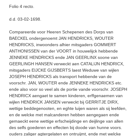
Folio 4 recto.
d.d. 03-02-1698.
Compareerde voor Heeren Schepenen des Dorps van
BAECKEL ondergenoemt JAN HENDRICKS, WOUTER
HENDRICKS, inwoonders alhier mitsgaders GOMMERT
ANTHONISSEN van der VOORT in houwelijck hebbende
JENNEKE HENDRICKS ende JAN GEERLINX soone van
GEERLINGH HANSEN verweckt aen CATALIJN HENDRICX,
mitsgaders EIJCKE GIJSBERTS laest Weduwe van wijlen
JOSEPH HENDRICKS als transport hebbende van de
voorschr. JAN, WOUTER ende JENNEKE HENDRICKS etc.
ende also voor so veel als de portie vande voorschr. JOSEPH
HENDRICX aengaet te samen kinderen, erffgenaemen van
wijlen HENDRICK JANSEN verweckt bij GERRITJE DIRX,
wettige beddegenooten, en eghte luijen waren als sij leefden,
en de welcke met malcanderen hebben aengegaen ende
gemaeckt eene wettige erfscheijdinge en deijlinge van allen
des selfs goederen en effecten bij doode van hunne voors.
ouders zaliger agtergelaten en ontruijmt, ende met welcke