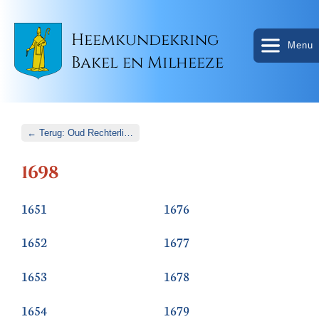
Heemkundekring
Menu
Bakel en Milheeze
← Terug: Oud Rechterlijk Archief
1698
1651
1676
1652
1677
1653
1678
1654
1679