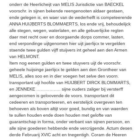
onderr de Heerlicheijt van MELIS Jurisdictie van BAECKEL
voorschr. in sijnen bekende reengenooten aldaer gestaen,
ende gelegen is, en waer van de wederhelft is competeerende
ANNA HUIJBERTS BLOMMAERTS, los ende vrij, behoudelijck
alle stegen, wegen, waterlaten, en alle gebuerlijcke regten
daer met recht over en doorgaende dorps commer, lasten,
end verpondinge uijtgenomen hier uijt jaerlijcx te vergelden
staende twee gulden vijff stuijvers int geheel aen den Armen
van HELMONT.
Item nog eenen gulden en twee stuyvers uijt de voorschr.
geheele huijsinge jaerlijcx te gelden aen den Grontheer van
MELIS, alles soo en in dier voegen het selve den voorn.
transportant uijt hoofde van HUIJBERT DIRCK BLOMMARTS,
en JENNEKE …………….. sijne ouders zaliger bij versterff
aengecomen is geloovende de voors. transportant dit
cedeeren en transporteeren, en eerstelijck overgeven ten
behoeven als boven altijt voor goed, bundig en van waerden
te sullen houden ende doen houden met gelofte van
guarantschap in forma, onder verbant van sijnen persoon, en
alle sijne goederen hebbende ende vercrijgende. Actum desen
derde Februarij XVIC acht en tnegentigh. Coram de Heeren