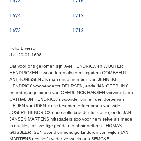
1674
1717
1675
1718
Folio 1 verso.
d.d. 20-01-1698.
Dat voor ons gekomen sijn JAN HENDRICX en WOUTER
HENDRICKEN inwoonderen alhier mitsgaders GOMBEERT
ANTHONISSEN als man ende momboir van JENNEKE
HENDRICX woonende tot DEURSEN, ende JAN GEERLINX
meerderjarige soone van GEERLINCK HANSEN verweckt aen
CATHALIJN HENDRICX inwoonder binnen den dorpe van
UEIJEN < = UDEN > alle tesamen erfgenamen van wijlen
JOSEPH HENDRICX ende selfs broeder ter eenre, ende JAN
JANSEN MARTENS mitsgaders soo voor hem selve als mede
in qualiteijt als wettige geëde momboir neffens THOMAS
GIJSBEERTSEN over d’onmondige kinderen van wijlen JAN
MARTENS des selfs vader verweckt aen SEIJCKE