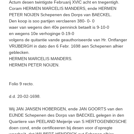
Actum desen twintigste Februarij XVIC acht en tnegentigh.
Coram HERMEN MARCELIS MANDERS, ende HERMEN
PETER NOIJEN Schepenen des Dorps van BAECKEL.
Den koop is soo partijen verclaeren 380- 0- 0
waer van wegens den 40e penninck betaelt is 9-10-0
en wegens 10e verhoginge 0-19-0
volgens de quitantie vande geauthoriseerde van Hr. Ontfanger
VRIJBERGH in dato den 6 Febr. 1698 aen Schepenen alhier
geblecken.
HERMEN MARCELIS MANDERS.
HERMEN PETER NOIJEN.
Folio 9 recto.
d.d. 20-02-1698.
Wij JAN JANSEN HOBERGEN, ende JAN GOORTS van den
EIJNDE Schepenen des Dorps van BAECKEL gelegen in den
Quartiere van PEELAND Meijerije van S HERTOGENBOSCHE
doen cond, ende certificeeren bij desen voor d’opregte
waerheijt, dat WILBERT HENDRICK out Schepen alhier