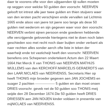
daer te voorens ofte voor den uijtgaenden tijt sullen moeten
op seggen voor welcke 50 gulden den voorschr. NEERVEN
gelooft tot intrest alle jaer twee gulden en thien stuijvers waer
van den iersten pacht verschijnen ende vervallen sal Lichtmis
1665 ende alsoo van jaere tot jaere soo lange als dese 50
gulden niet wederom en sijn gegeven waer voor den voorschr.
NEERVEN verbint sijnen persoon ende goederen hebbende
ofte vercrijgende gelovende hiertegens niet te doen noch laten
geschieden soo met recht noch daer buijten onder verbant als
naer rechten alles sonder aerch ofte liste in teken der
waerheijt ende tot vasticheijt heeft den voorschr. NEERVEN
benefens ons Schepenen ondertekent.Actum den 22 Maert
1664.Het Merck X van THONIS van NEERVEN.MATHIJS
WIJLLEMS van den KERCHOFF.MARCELIS GERAERDTS van
den LAAR.NICLAES van NEERVENSS, Secretaris.Hier op
heeft THONIS mijn broeder gegeven aen JAN JOCHEMS en
suager 2 pachten ---------------- 5 gulden en dan moet onsen
DRIES voorschr. geveb net de 50 gulden soo THONIS meij
seijde den 28 December 1674.Die 50 gulden heeft DRIES
DRIESSEN aen JAN NOIJEN kinder voldaen in presentie van
mijNICLAES van NEERVENSS.