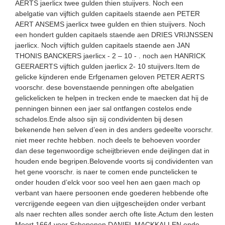
AERTS jaerlicx twee gulden thien stuijvers. Noch een
abelgatie van vijftich gulden capitaels staende aen PETER
AERT ANSEMS jaerlicx twee gulden en thien stuijvers. Noch
een hondert gulden capitaels staende aen DRIES VRIJNSSEN
jaerlicx. Noch vijftich gulden capitaels staende aen JAN
THONIS BANCKERS jaerlicx - 2 – 10 - . noch aen HANRICK
GEERAERTS vijftich gulden jaerlicx 2- 10 stuijvers.Item de
gelicke kijnderen ende Erfgenamen geloven PETER AERTS
voorschr. dese bovenstaende penningen ofte abelgatien
gelickelicken te helpen in trecken ende te maecken dat hij de
penningen binnen een jaer sal ontfangen costelos ende
schadelos.Ende alsoo sijn sij condividenten bij desen
bekenende hen selven d’een in des anders gedeelte voorschr.
niet meer rechte hebben. noch deels te behoeven voorder
dan dese tegenwoordige scheijtbrieven ende deijlingen dat in
houden ende begripen.Belovende voorts sij condividenten van
het gene voorschr. is naer te comen ende punctelicken te
onder houden d’elck voor soo veel hen aen gaen mach op
verbant van haere persoonen ende goederen hebbende ofte
vercrijgende eegeen van dien uijtgescheijden onder verbant
als naer rechten alles sonder aerch ofte liste.Actum den lesten
Meert 1664 voor Schepenen DANIEL MACKKALLEN ende