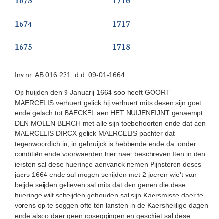
1674
1717
1675
1718
Inv.nr. AB 016.231. d.d. 09-01-1664.
Op huijden den 9 Januarij 1664 soo heeft GOORT
MAERCELIS verhuert gelick hij verhuert mits desen sijn goet
ende gelach tot BAECKEL aen HET NUIJENEIJNT genaempt
DEN MOLEN BERCH met alle sijn toebehoorten ende dat aen
MAERCELIS DIRCX gelick MAERCELIS pachter dat
tegenwoordich in, in gebruijck is hebbende ende dat onder
conditiën ende voorwaerden hier naer beschreven.Iten in den
iersten sal dese hueringe aenvanck nemen Pijnsteren deses
jaers 1664 ende sal mogen schijden met 2 jaeren wie’t van
beijde seijden gelieven sal mits dat den genen die dese
hueringe wilt scheijden gehouden sal sijn Kaersmisse daer te
vorens op te seggen ofte ten lansten in de Kaersheijlige dagen
ende alsoo daer geen opseggingen en geschiet sal dese