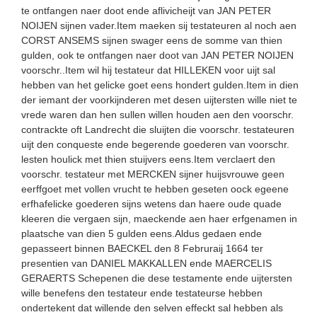
te ontfangen naer doot ende aflivicheijt van JAN PETER
NOIJEN sijnen vader.Item maeken sij testateuren al noch aen
CORST ANSEMS sijnen swager eens de somme van thien
gulden, ook te ontfangen naer doot van JAN PETER NOIJEN
voorschr..Item wil hij testateur dat HILLEKEN voor uijt sal
hebben van het gelicke goet eens hondert gulden.Item in dien
der iemant der voorkijnderen met desen uijtersten wille niet te
vrede waren dan hen sullen willen houden aen den voorschr.
contrackte oft Landrecht die sluijten die voorschr. testateuren
uijt den conqueste ende begerende goederen van voorschr.
lesten houlick met thien stuijvers eens.Item verclaert den
voorschr. testateur met MERCKEN sijner huijsvrouwe geen
eerffgoet met vollen vrucht te hebben geseten oock egeene
erfhafelicke goederen sijns wetens dan haere oude quade
kleeren die vergaen sijn, maeckende aen haer erfgenamen in
plaatsche van dien 5 gulden eens.Aldus gedaen ende
gepasseert binnen BAECKEL den 8 Februraij 1664 ter
presentien van DANIEL MAKKALLEN ende MAERCELIS
GERAERTS Schepenen die dese testamente ende uijtersten
wille benefens den testateur ende testateurse hebben
ondertekent dat willende den selven effeckt sal hebben als