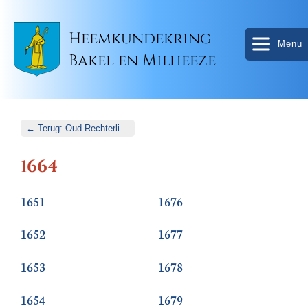
Heemkundekring
Menu
Bakel en Milheeze
← Terug: Oud Rechterlijk Archief
1664
1651
1676
1652
1677
1653
1678
1654
1679