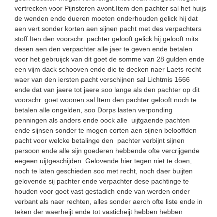
vertrecken voor Pijnsteren avont.Item den pachter sal het huijs
de wenden ende dueren moeten onderhouden gelick hij dat
aen vert sonder korten aen sijnen pacht met des verpachters
stoff.Iten den voorschr. pachter gelooft gelick hij gelooft mits
desen aen den verpachter alle jaer te geven ende betalen
voor het gebruijck van dit goet de somme van 28 gulden ende
een vijm dack schooven ende die te decken naer Laets recht
waer van den iersten pacht verschijnen sal Lichtmis 1666
ende dat van jaere tot jaere soo lange als den pachter op dit
voorschr. goet woonen sal.Item den pachter gelooft noch te
betalen alle ongelden, soo Dorps lasten verponding
penningen als anders ende oock alle uijtgaende pachten
ende sijnsen sonder te mogen corten aen sijnen belooffden
pacht voor welcke betalinge den pachter verbijnt sijnen
persoon ende alle sijn goederen hebbende ofte vercrijgende
eegeen uijtgeschijden. Gelovende hier tegen niet te doen,
noch te laten geschieden soo met recht, noch daer buijten
gelovende sij pachter ende verpachter dese pachtinge te
houden voor goet vast gestadich ende van werden onder
verbant als naer rechten, alles sonder aerch ofte liste ende in
teken der waerheijt ende tot vasticheijt hebben hebben