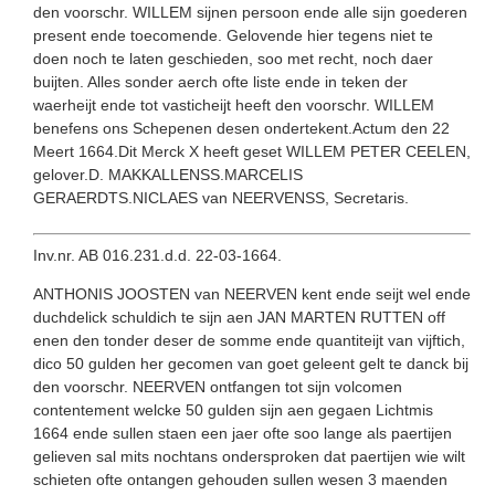
den voorschr. WILLEM sijnen persoon ende alle sijn goederen
present ende toecomende. Gelovende hier tegens niet te
doen noch te laten geschieden, soo met recht, noch daer
buijten. Alles sonder aerch ofte liste ende in teken der
waerheijt ende tot vasticheijt heeft den voorschr. WILLEM
benefens ons Schepenen desen ondertekent.Actum den 22
Meert 1664.Dit Merck X heeft geset WILLEM PETER CEELEN,
gelover.D. MAKKALLENSS.MARCELIS
GERAERDTS.NICLAES van NEERVENSS, Secretaris.
Inv.nr. AB 016.231.d.d. 22-03-1664.
ANTHONIS JOOSTEN van NEERVEN kent ende seijt wel ende
duchdelick schuldich te sijn aen JAN MARTEN RUTTEN off
enen den tonder deser de somme ende quantiteijt van vijftich,
dico 50 gulden her gecomen van goet geleent gelt te danck bij
den voorschr. NEERVEN ontfangen tot sijn volcomen
contentement welcke 50 gulden sijn aen gegaen Lichtmis
1664 ende sullen staen een jaer ofte soo lange als paertijen
gelieven sal mits nochtans ondersproken dat paertijen wie wilt
schieten ofte ontangen gehouden sullen wesen 3 maenden