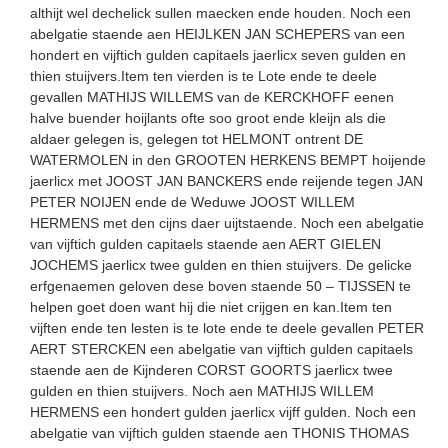
althijt wel dechelick sullen maecken ende houden. Noch een
abelgatie staende aen HEIJLKEN JAN SCHEPERS van een
hondert en vijftich gulden capitaels jaerlicx seven gulden en
thien stuijvers.Item ten vierden is te Lote ende te deele
gevallen MATHIJS WILLEMS van de KERCKHOFF eenen
halve buender hoijlants ofte soo groot ende kleijn als die
aldaer gelegen is, gelegen tot HELMONT ontrent DE
WATERMOLEN in den GROOTEN HERKENS BEMPT hoijende
jaerlicx met JOOST JAN BANCKERS ende reijende tegen JAN
PETER NOIJEN ende de Weduwe JOOST WILLEM
HERMENS met den cijns daer uijtstaende. Noch een abelgatie
van vijftich gulden capitaels staende aen AERT GIELEN
JOCHEMS jaerlicx twee gulden en thien stuijvers. De gelicke
erfgenaemen geloven dese boven staende 50 – TIJSSEN te
helpen goet doen want hij die niet crijgen en kan.Item ten
vijften ende ten lesten is te lote ende te deele gevallen PETER
AERT STERCKEN een abelgatie van vijftich gulden capitaels
staende aen de Kijnderen CORST GOORTS jaerlicx twee
gulden en thien stuijvers. Noch aen MATHIJS WILLEM
HERMENS een hondert gulden jaerlicx vijff gulden. Noch een
abelgatie van vijftich gulden staende aen THONIS THOMAS