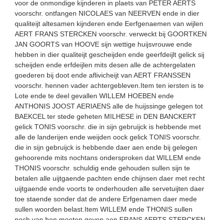
voor de onmondige kijnderen in plaets van PETER AERTS
voorschr. ontfangen NICOLAES van NEERVEN ende in dier
qualiteijt altesamen kijnderen ende Eerfgenaemen van wijlen
AERT FRANS STERCKEN voorschr. verweckt bij GOORTKEN
JAN GOORTS van HOOVE sijn wettige huijsvrouwe ende
hebben in dier qualiteijt gescheijden ende geerfdeijlt gelick sij
scheijden ende erfdeijlen mits desen alle de achtergelaten
goederen bij doot ende aflivicheijt van AERT FRANSSEN
voorschr. hennen vader achtergebleven.Item ten iersten is te
Lote ende te deel gevallen WILLEM HOEBEN ende
ANTHONIS JOOST AERIAENS alle de huijssinge gelegen tot
BAEKCEL ter stede geheten MILHESE in DEN BANCKERT
gelick TONIS voorschr. die in sijn gebruijck is hebbende met
alle de landerijen ende weijden oock gelick TONIS voorschr.
die in sijn gebruijck is hebbende daer aen ende bij gelegen
gehoorende mits nochtans ondersproken dat WILLEM ende
THONIS voorschr. schuldig ende gehouden sullen sijn te
betalen alle uijtgaende pachten ende chijnsen daer met recht
uijtgaende ende voorts te onderhouden alle servetuijten daer
toe staende sonder dat de andere Erfgenamen daer mede
sullen woorden belast.Item WILLEM ende THONIS sullen
noch van hen moeten geven aen FRANS AERTS STERCKEN