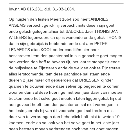
Inv.nr. AB 016.231. d.d. 31-03-1664.
Op huijden den lesten Meert 1664 soo heeft ANDRIES
ANSEMS verpacht gelick hij verpacht mits desen sijn goet
ende gelach gelegen alhier tot BAECKEL daer THONIS JAN
WILBERS tegenwoordich op is wonende ende gelick THONIS
dat in sijn gebruijck is hebbende ende dat aen PETER
LENAERTS alias KOOL onder conditiën hier naer
beschreven.Item den pachter sal in sijn gepachte goet mogen
aen verden den hoff te hovens tijt, het lant te stoppeltijt ende
de huijssinge te Pijnsteren ende de weijden ook te Pijnsteren
alles ierstcomende.Item dese pachtinge sal staen ende
dueren 2 jaer maer off gebuerden dat DRIESSEN kijnder
quamen te trouwen ende daer selver op begerden te comen
woonen dan sal dese hueringe met een jaer daer van moeten
trecken ende het selve goet moeten laten liggen gelick hij dat
aen geveert heeft.Item den pachter en sal niet vermogen in
het leste jaer als hij van dit voorschr. goet sal trecken mist
daer van te verbrengen dan behoorlick hoff mist te weten 10 –
kaersen ende en sal ook van het selve goet in het leste jaer
geen beesten mogen verbrengen noch van het goet mogen