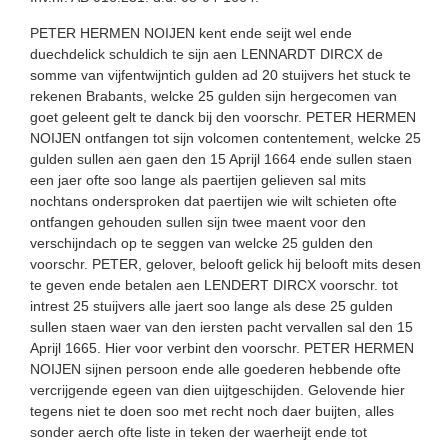
PETER HERMEN NOIJEN kent ende seijt wel ende
duechdelick schuldich te sijn aen LENNARDT DIRCX de
somme van vijfentwijntich gulden ad 20 stuijvers het stuck te
rekenen Brabants, welcke 25 gulden sijn hergecomen van
goet geleent gelt te danck bij den voorschr. PETER HERMEN
NOIJEN ontfangen tot sijn volcomen contentement, welcke 25
gulden sullen aen gaen den 15 Aprijl 1664 ende sullen staen
een jaer ofte soo lange als paertijen gelieven sal mits
nochtans ondersproken dat paertijen wie wilt schieten ofte
ontfangen gehouden sullen sijn twee maent voor den
verschijndach op te seggen van welcke 25 gulden den
voorschr. PETER, gelover, belooft gelick hij belooft mits desen
te geven ende betalen aen LENDERT DIRCX voorschr. tot
intrest 25 stuijvers alle jaert soo lange als dese 25 gulden
sullen staen waer van den iersten pacht vervallen sal den 15
Aprijl 1665. Hier voor verbint den voorschr. PETER HERMEN
NOIJEN sijnen persoon ende alle goederen hebbende ofte
vercrijgende egeen van dien uijtgeschijden. Gelovende hier
tegens niet te doen soo met recht noch daer buijten, alles
sonder aerch ofte liste in teken der waerheijt ende tot