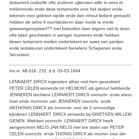
testament codecille ofte anderen uijtersten wille in omni et
melionmodo ende dese testamente voor het sluijten ende
tekenen voor gelesen sijnde ende den inhout bekent gemackt
hebben de selve 4 voorkijnderen daer mede te vrede
geweestgenopteert?? met belooften daer tegens niet te doen
ofte laten geschieden in eeniger manieren ende hebben
desen testament meden ondertekent en waes van partijen
ende testateuren ondertekent benefens Schepenen ende
Secretaris.
Inv.nr. AB 016. 232. d.d. 03-03-1664.
LENNAERT DIRCX ingeseten alhier met hem geassteert
PETER CELEN wonende tot HELMONT als getrout hebbende
JENNEKEN dochtere LENNAERT DIRCX voorschr. ende alsoo
man ende mommer van JENNEKEN voorschr. ende
ANTHONIS DIRCX als mommer voor de 2 onmondige
kijnderen LENNAERT DIRCX verweckt bij GRIETKEN WILLEM
GENEN. Welcken voorschr. LENNAERT DIRCX heeft
aengenomen NELIS JAN NELIS met toe staen van PETER
CELEN voorschr. ende THONIS DIRCX als momer voor der