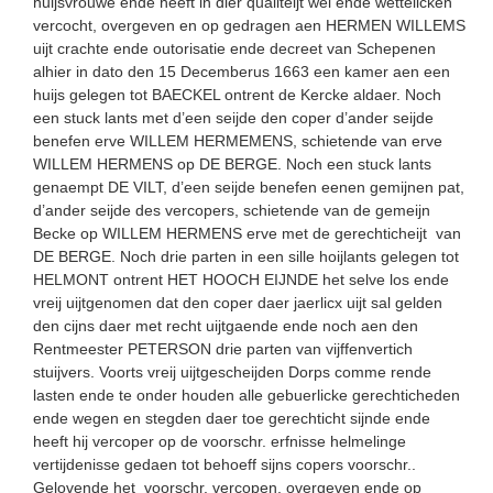
huijsvrouwe ende heeft in dier qualiteijt wel ende wettelicken
vercocht, overgeven en op gedragen aen HERMEN WILLEMS
uijt crachte ende outorisatie ende decreet van Schepenen
alhier in dato den 15 Decemberus 1663 een kamer aen een
huijs gelegen tot BAECKEL ontrent de Kercke aldaer. Noch
een stuck lants met d’een seijde den coper d’ander seijde
benefen erve WILLEM HERMEMENS, schietende van erve
WILLEM HERMENS op DE BERGE. Noch een stuck lants
genaempt DE VILT, d’een seijde benefen eenen gemijnen pat,
d’ander seijde des vercopers, schietende van de gemeijn
Becke op WILLEM HERMENS erve met de gerechticheijt van
DE BERGE. Noch drie parten in een sille hoijlants gelegen tot
HELMONT ontrent HET HOOCH EIJNDE het selve los ende
vreij uijtgenomen dat den coper daer jaerlicx uijt sal gelden
den cijns daer met recht uijtgaende ende noch aen den
Rentmeester PETERSON drie parten van vijffenvertich
stuijvers. Voorts vreij uijtgescheijden Dorps comme rende
lasten ende te onder houden alle gebuerlicke gerechticheden
ende wegen en stegden daer toe gerechticht sijnde ende
heeft hij vercoper op de voorschr. erfnisse helmelinge
vertijdenisse gedaen tot behoeff sijns copers voorschr..
Gelovende het voorschr. vercopen, overgeven ende op