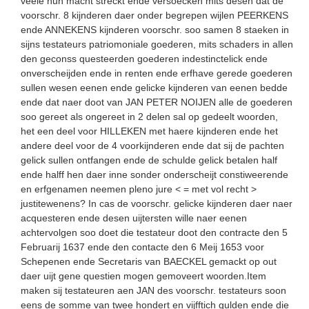
veele hun macht streckt ende versoecken mits desen dat de
voorschr. 8 kijnderen daer onder begrepen wijlen PEERKENS
ende ANNEKENS kijnderen voorschr. soo samen 8 staeken in
sijns testateurs patriomoniale goederen, mits schaders in allen
den geconss questeerden goederen indestinctelick ende
onverscheijden ende in renten ende erfhave gerede goederen
sullen wesen eenen ende gelicke kijnderen van eenen bedde
ende dat naer doot van JAN PETER NOIJEN alle de goederen
soo gereet als ongereet in 2 delen sal op gedeelt woorden,
het een deel voor HILLEKEN met haere kijnderen ende het
andere deel voor de 4 voorkijnderen ende dat sij de pachten
gelick sullen ontfangen ende de schulde gelick betalen half
ende halff hen daer inne sonder onderscheijt constiweerende
en erfgenamen neemen pleno jure < = met vol recht >
justitewenens? In cas de voorschr. gelicke kijnderen daer naer
acquesteren ende desen uijtersten wille naer eenen
achtervolgen soo doet die testateur doot den contracte den 5
Februarij 1637 ende den contacte den 6 Meij 1653 voor
Schepenen ende Secretaris van BAECKEL gemackt op out
daer uijt gene questien mogen gemoveert woorden.Item
maken sij testateuren aen JAN des voorschr. testateurs soon
eens de somme van twee hondert en vijfftich gulden ende die