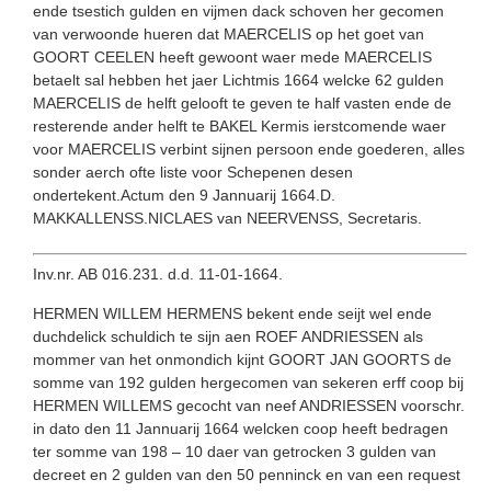
ende tsestich gulden en vijmen dack schoven her gecomen
van verwoonde hueren dat MAERCELIS op het goet van
GOORT CEELEN heeft gewoont waer mede MAERCELIS
betaelt sal hebben het jaer Lichtmis 1664 welcke 62 gulden
MAERCELIS de helft gelooft te geven te half vasten ende de
resterende ander helft te BAKEL Kermis ierstcomende waer
voor MAERCELIS verbint sijnen persoon ende goederen, alles
sonder aerch ofte liste voor Schepenen desen
ondertekent.Actum den 9 Jannuarij 1664.D.
MAKKALLENSS.NICLAES van NEERVENSS, Secretaris.
Inv.nr. AB 016.231. d.d. 11-01-1664.
HERMEN WILLEM HERMENS bekent ende seijt wel ende
duchdelick schuldich te sijn aen ROEF ANDRIESSEN als
mommer van het onmondich kijnt GOORT JAN GOORTS de
somme van 192 gulden hergecomen van sekeren erff coop bij
HERMEN WILLEMS gecocht van neef ANDRIESSEN voorschr.
in dato den 11 Jannuarij 1664 welcken coop heeft bedragen
ter somme van 198 – 10 daer van getrocken 3 gulden van
decreet en 2 gulden van den 50 penninck en van een request