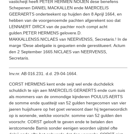
vasticheijt heeft PETER HERMEN NOIJEN dese benefens
Schepenen DANIEL MACKALLEN ende MAERCELIS
GEERAERTS onderteekent op huijden den 8 Aprijl 1664, en
hebben van de voorgenoemde pachten afgerekent soo dat
LENNAERT DIRCX van de pachter noch compt acht
gulden.PETER HERMENS gelovere.D.
MAKKALLENSS.NICLAES van NEERVENSS, Secretaris.! In de
marge !Dese abelgatie is gequeten ende gerestitueert. Actum
den 2 September 1665.NICLAES van NEERVENSS,
Secretaris.
Inv.nr. AB 016.231. d.d. 29-04-1664.
CORST HERMENS kent ende seijt wel ende duchdelick
schuldich te sijn aen MAERCELIS GERAERTS ende cum suis
als mommers van de onmondige kijnderen POULUS AERTS
de somme ende quatiteijt van 52 gulden hergecomen van vier
jaeren huijshuere op het goet verwoont daer hij tegenwoordich
op is wonende, welcke voorschr. somme van 52 gulden den
voorschr. CORST gelooft te geven ende te betalen den
ierstcomende Bamis sonder eenigen woorden uijtstel ofte