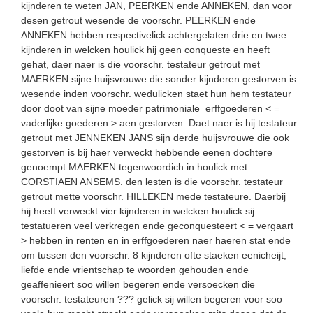
kijnderen te weten JAN, PEERKEN ende ANNEKEN, dan voor
desen getrout wesende de voorschr. PEERKEN ende
ANNEKEN hebben respectivelick achtergelaten drie en twee
kijnderen in welcken houlick hij geen conqueste en heeft
gehat, daer naer is die voorschr. testateur getrout met
MAERKEN sijne huijsvrouwe die sonder kijnderen gestorven is
wesende inden voorschr. wedulicken staet hun hem testateur
door doot van sijne moeder patrimoniale erffgoederen < =
vaderlijke goederen > aen gestorven. Daet naer is hij testateur
getrout met JENNEKEN JANS sijn derde huijsvrouwe die ook
gestorven is bij haer verweckt hebbende eenen dochtere
genoempt MAERKEN tegenwoordich in houlick met
CORSTIAEN ANSEMS. den lesten is die voorschr. testateur
getrout mette voorschr. HILLEKEN mede testateure. Daerbij
hij heeft verweckt vier kijnderen in welcken houlick sij
testatueren veel verkregen ende geconquesteert < = vergaart
> hebben in renten en in erffgoederen naer haeren stat ende
om tussen den voorschr. 8 kijnderen ofte staeken eenicheijt,
liefde ende vrientschap te woorden gehouden ende
geaffenieert soo willen begeren ende versoecken die
voorschr. testateuren ??? gelick sij willen begeren voor soo