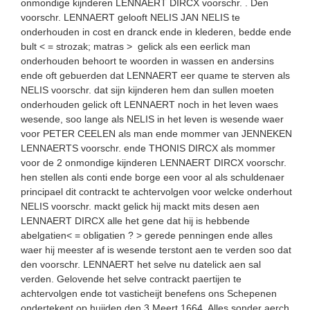
onmondige kijnderen LENNAERT DIRCX voorschr. . Den
voorschr. LENNAERT gelooft NELIS JAN NELIS te
onderhouden in cost en dranck ende in klederen, bedde ende
bult < = strozak; matras > gelick als een eerlick man
onderhouden behoort te woorden in wassen en andersins
ende oft gebuerden dat LENNAERT eer quame te sterven als
NELIS voorschr. dat sijn kijnderen hem dan sullen moeten
onderhouden gelick oft LENNAERT noch in het leven waes
wesende, soo lange als NELIS in het leven is wesende waer
voor PETER CEELEN als man ende mommer van JENNEKEN
LENNAERTS voorschr. ende THONIS DIRCX als mommer
voor de 2 onmondige kijnderen LENNAERT DIRCX voorschr.
hen stellen als conti ende borge een voor al als schuldenaer
principael dit contrackt te achtervolgen voor welcke onderhout
NELIS voorschr. mackt gelick hij mackt mits desen aen
LENNAERT DIRCX alle het gene dat hij is hebbende
abelgatien< = obligatien ? > gerede penningen ende alles
waer hij meester af is wesende terstont aen te verden soo dat
den voorschr. LENNAERT het selve nu datelick aen sal
verden. Gelovende het selve contrackt paertijen te
achtervolgen ende tot vasticheijt benefens ons Schepenen
ondertekent op huijden den 3 Meert 1664. Alles sonder aerch