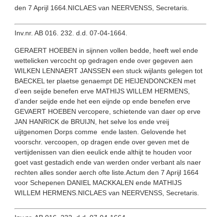
den 7 Aprijl 1664.NICLAES van NEERVENSS, Secretaris.
Inv.nr. AB 016. 232. d.d. 07-04-1664.
GERAERT HOEBEN in sijnnen vollen bedde, heeft wel ende
wettelicken vercocht op gedragen ende over gegeven aen
WILKEN LENNAERT JANSSEN een stuck wijlants gelegen tot
BAECKEL ter plaetse genaempt DE HEIJENDONCKEN met
d’een seijde benefen erve MATHIJS WILLEM HERMENS,
d’ander seijde ende het een eijnde op ende benefen erve
GEVAERT HOEBEN vercopere, schietende van daer op erve
JAN HANRICK de BRUIJN, het selve los ende vreij
uijtgenomen Dorps comme ende lasten. Gelovende het
voorschr. vercoopen, op dragen ende over geven met de
vertijdenissen van dien eeulick ende althijt te houden voor
goet vast gestadich ende van werden onder verbant als naer
rechten alles sonder aerch ofte liste.Actum den 7 Aprijl 1664
voor Schepenen DANIEL MACKKALEN ende MATHIJS
WILLEM HERMENS.NICLAES van NEERVENSS, Secretaris.