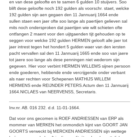
en van dese geloofte en te samen 6 gulden 10 stuijvers. Soo
blift dese geloofte noch 192 gulden als voorschr. staet, welcke
192 gulden sijn aen gegaen den 11 Jannuarij 1664 ende
sullen staen een jaer ofte soo lange als paertijen gelieven sal
mits noch ondersproken dat paertijen wie wilt schieten ofte
ontfangen 2 maent voor den uijtgaenden tijt gehouden op te
seggen voor welcke 192 gulden HERMEN gelooft alle jaer tot
jaer intrest tegen het hondert 5 gulden waer van den iersten
pacht vervallen sal den 11 Jannuarij 1665 ende soo van jaere
tot jaere soo lange als dese penningen niet wederom sijn
gegeven. Hier voor verbint HERMEN WILLEMS sijnen persoon
ende goederen, hebbende ende vercrijgende onder verbant
als naer rechten voor Schepenen MATHIJS WILLEM
HERMENS ende REIJNDER PETERS.Actum den 11 Jannuarij
1664.NICLAES van NEERVENSS, Secretaris.
Inv.nr. AB. 016 232. d.d. 11-01-1664.
Dat voor ons gecomen is ROEF ANDRIESSEN van ERP als
mommer van MERKEN het onmondich kijnt van GOORT JAN
GOORTS verweckt bij MERCKEN ANDRIESSEN sijn wettege