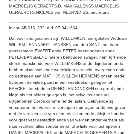
MAERCELIS GERAERTS.D. MAKKALLENSS.MAERCELIS
GERAERDTS.NICLAES van NEERVENSS, Secretaris.
Inv.nr. AB 016. 232. d.d. 07-04-1664.
Dat voor ons gecomen sijn WILLEMKEN naergelaten Weduwe
WILLEM LENNNAERT JANSSEN van den SANT met haer
geassesteert EVAERT ende PETER haere soenen ende
PETER BANSIAENS haeren behouden swager, hem fort ende
sterck maeckende voor WILLEMKENS ander kijnderen ende
hebben alsoo wel ende wettelicken vercocht, overgeven ende
op gedragen aen MATHIJS WILLEM HERMENS onsen mede
Schepen de vijfde paert in een wijveldeken gelegen tot
BAECKEL ter stede in DE HOIJENDONCKEN soo groot ende
kleijn als het aldaer gelegen is, het selve los ende vrij
uijtgenomen Dorps comme rende lasten. Gelovende sij
vercoperen het voorschr. vercopen opdragen ende overgeven
met de vertijdenisse van dien eeulicken ende althijt te houden
voor goet vast gestadich ende van werden onder verbant als
naer rechten, alles sonder aerch ofte liste voor Schepenen
DANIEL MACKKALLEN ende MAERCELIS GERAERTS.Actum