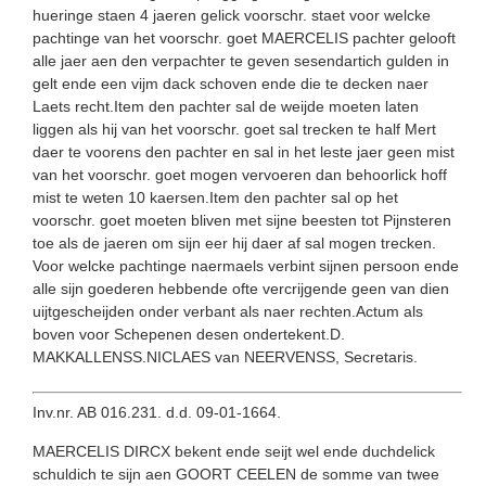
hueringe staen 4 jaeren gelick voorschr. staet voor welcke
pachtinge van het voorschr. goet MAERCELIS pachter gelooft
alle jaer aen den verpachter te geven sesendartich gulden in
gelt ende een vijm dack schoven ende die te decken naer
Laets recht.Item den pachter sal de weijde moeten laten
liggen als hij van het voorschr. goet sal trecken te half Mert
daer te voorens den pachter en sal in het leste jaer geen mist
van het voorschr. goet mogen vervoeren dan behoorlick hoff
mist te weten 10 kaersen.Item den pachter sal op het
voorschr. goet moeten bliven met sijne beesten tot Pijnsteren
toe als de jaeren om sijn eer hij daer af sal mogen trecken.
Voor welcke pachtinge naermaels verbint sijnen persoon ende
alle sijn goederen hebbende ofte vercrijgende geen van dien
uijtgescheijden onder verbant als naer rechten.Actum als
boven voor Schepenen desen ondertekent.D.
MAKKALLENSS.NICLAES van NEERVENSS, Secretaris.
Inv.nr. AB 016.231. d.d. 09-01-1664.
MAERCELIS DIRCX bekent ende seijt wel ende duchdelick
schuldich te sijn aen GOORT CEELEN de somme van twee