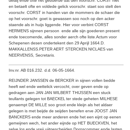
delaij ende ofte het gebuerde dat den voorschr. CORST niet
en betaelt ofte en voldede gelick voorschr. staet soo stelt den
voorschr. CORST in handen van de mommers de schaer die
op het voorschr. goet is gewassen soo noch op den acker
staende als in huijs liggende. Hier voor verbint CORST
HERMENS sijnnen persoon ende alle sijn goederen present
ende toecomende, alles sonder aerch ofte liste.Actum voor
Schepenen desen ondertekent den 29 Aprijl 1664.D.
MAKKALLENSS.PETER AERT STERCKEN.NICLAES van
NEERVENSS, Secretaris.
Inv.nr. AB 016.232. d.d. 06-05-1664.
REIJNDER JANSSEN de BERCKER in sijnen vollen bedde
heeft wel ende wettelick vercocht, over geven ende op
gedragen aen JAN JAN WILBERT THIJSSEN een stuck
teullants gelegen tot BAECKEL ter stede geheten MILHESE
genaempt DE MILLE soo groot ende kleijn als het aldaer
gelegen is met beijde de seijden benefen erve JOOST JAN
BANCKERS ende meer anderen ende het een eijnt op eenen
gemeijnen wech, het ander eijnde op HET BUECKVEN, het
selve los ende vreij uijtgescheijden Dorpscommer ende lasten.