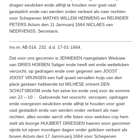
dragen eeulicken ende althijt te houden voor goet vast
gestadich ende van werden onder verbant als naer rechten
voor Schepenen MATHIS WILLEM HERMENS en REIJNDER
PETERS.Actum den 11 Jannuarij 1664.NICLAES van
NEERVENSS, Secretaris.
Inv.nr. AB 016. 232. d.d. 17-01-1664.
Dat voor ons gecomen is JENNEKEN naergelaten Weduwe
van DRIES HOEBEN Saliger ende heeft wel ende wettelicken
vercocht, op gedragen ende over gegeven aen JOOST
JOOST VRIJNSEN een half quaet vervallen huijs van den
plack gestaen hebbende tot MILHESE ontrent DEN
SCHUTSBOOM ende het selve los ende vreij voor de somme
van 22 – 10 - . Gelovende het voorschr. vercopen, opdragen
ende overgeven eeulicken ende althijt te houden voor goet
vast gestadich ende van werden onder verbant als naer
rechten, alles sonder aerch ofte listen voor welcken cop hem
stelt als boorge HUIJBERT DRIESSEN haeren soon gecomen
sijnde tot sijnen mondigen dagen onder gelicken verbant als
boven.Actum den 17 Jannnuarij 1664 voor Schepenen