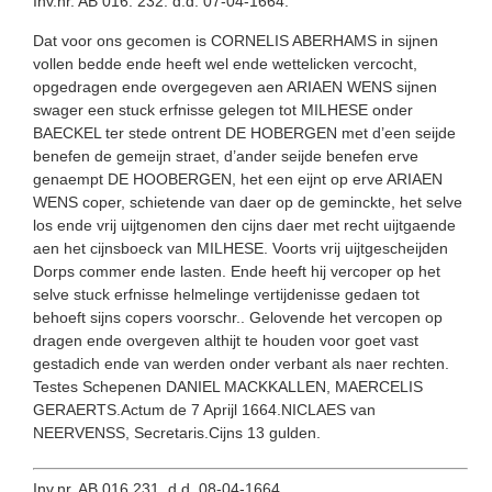
Inv.nr. AB 016. 232. d.d. 07-04-1664.
Dat voor ons gecomen is CORNELIS ABERHAMS in sijnen
vollen bedde ende heeft wel ende wettelicken vercocht,
opgedragen ende overgegeven aen ARIAEN WENS sijnen
swager een stuck erfnisse gelegen tot MILHESE onder
BAECKEL ter stede ontrent DE HOBERGEN met d’een seijde
benefen de gemeijn straet, d’ander seijde benefen erve
genaempt DE HOOBERGEN, het een eijnt op erve ARIAEN
WENS coper, schietende van daer op de geminckte, het selve
los ende vrij uijtgenomen den cijns daer met recht uijtgaende
aen het cijnsboeck van MILHESE. Voorts vrij uijtgescheijden
Dorps commer ende lasten. Ende heeft hij vercoper op het
selve stuck erfnisse helmelinge vertijdenisse gedaen tot
behoeft sijns copers voorschr.. Gelovende het vercopen op
dragen ende overgeven althijt te houden voor goet vast
gestadich ende van werden onder verbant als naer rechten.
Testes Schepenen DANIEL MACKKALLEN, MAERCELIS
GERAERTS.Actum de 7 Aprijl 1664.NICLAES van
NEERVENSS, Secretaris.Cijns 13 gulden.
Inv.nr. AB 016.231. d.d. 08-04-1664.