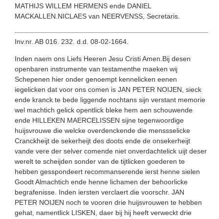
MATHIJS WILLEM HERMENS ende DANIEL
MACKALLEN.NICLAES van NEERVENSS, Secretaris.
Inv.nr. AB 016. 232. d.d. 08-02-1664.
Inden naem ons Liefs Heeren Jesu Cristi Amen.Bij desen
openbaren instrumente van testamenthe maeken wij
Schepenen hier onder genoempt kennelicken eenen
iegelicken dat voor ons comen is JAN PETER NOIJEN, sieck
ende kranck te bede liggende nochtans sijn verstant memorie
wel machtich gelick opentlick bleke hem aen schouwende
ende HILLEKEN MAERCELISSEN sijne tegenwoordige
huijsvrouwe die welcke overdenckende die menssselicke
Cranckheijt de sekerheijt des doots ende de onsekerheijt
vande vere der selver comende niet onverdachtelick uijt deser
werelt te scheijden sonder van de tijtlicken goederen te
hebben gesspondeert recommanserende ierst henne sielen
Goodt Almachtich ende henne lichamen der behoorlicke
begrafenisse. Inden iersten verclaert die voorschr. JAN
PETER NOIJEN noch te vooren drie huijsvrouwen te hebben
gehat, namentlick LISKEN, daer bij hij heeft verweckt drie