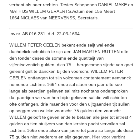
verbant als naer rechten. Testes Schepenen DANIEL MAKE en
MATHIJS WILLEM GERAERTS.Actum den 15e Meert
1664.NICLAES van NEERVENSS, Secretaris.
Inv.nr. AB 016.231. d.d. 22-03-1664.
WILLEM PETER CEELEN bekent ende seijt wel ende
duchdelick schuldich te sijn aen JAN MARTEN RUTTEN ofte
den tonder deses de somme ende quatiteijt van
vijfentseventich gulden, dico 75.—hergecomen sijnde van goet
geleent gelt te dancken bij den voorschr. WILLEM PETER
CEELEN ontfangen tot sijn volcomen contentement aenvanck
nemende Lichtmis 1664 ende sal staen een jaer ofte soo
lange als paertijen gelieven sal mits nochtans ondersproken
dat paertijen wie van hen bijde gelieven sal die wilt schieten
ofte ontfangen, drie maenden voor den uijtgaenden tijt sullen
op seggen van welcke voorschr. 75 gulden den voorschr.
WILLEM gelooft te geven ende te betalen alle jaer tot intrest 4
gulden en tien stuijvers van den iersten pacht vervallen sal
Lichtmis 1665 ende alsoo van jaere tot jaere so lange als dese
75 gulden niet wederom en sijn gegeven. Hier voor verbint