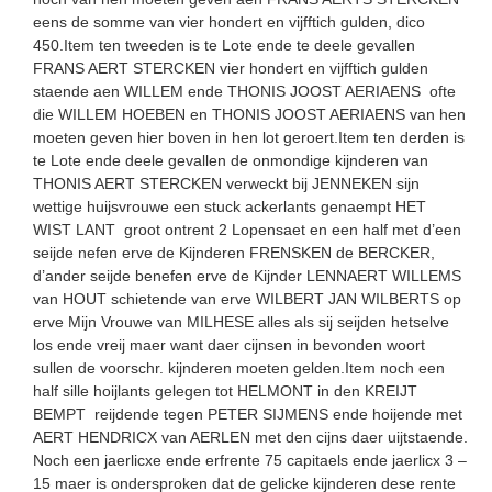
eens de somme van vier hondert en vijfftich gulden, dico
450.Item ten tweeden is te Lote ende te deele gevallen
FRANS AERT STERCKEN vier hondert en vijfftich gulden
staende aen WILLEM ende THONIS JOOST AERIAENS ofte
die WILLEM HOEBEN en THONIS JOOST AERIAENS van hen
moeten geven hier boven in hen lot geroert.Item ten derden is
te Lote ende deele gevallen de onmondige kijnderen van
THONIS AERT STERCKEN verweckt bij JENNEKEN sijn
wettige huijsvrouwe een stuck ackerlants genaempt HET
WIST LANT groot ontrent 2 Lopensaet en een half met d’een
seijde nefen erve de Kijnderen FRENSKEN de BERCKER,
d’ander seijde benefen erve de Kijnder LENNAERT WILLEMS
van HOUT schietende van erve WILBERT JAN WILBERTS op
erve Mijn Vrouwe van MILHESE alles als sij seijden hetselve
los ende vreij maer want daer cijnsen in bevonden woort
sullen de voorschr. kijnderen moeten gelden.Item noch een
half sille hoijlants gelegen tot HELMONT in den KREIJT
BEMPT reijdende tegen PETER SIJMENS ende hoijende met
AERT HENDRICX van AERLEN met den cijns daer uijtstaende.
Noch een jaerlicxe ende erfrente 75 capitaels ende jaerlicx 3 –
15 maer is ondersproken dat de gelicke kijnderen dese rente