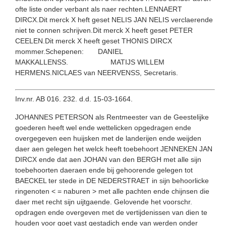
ofte liste onder verbant als naer rechten.LENNAERT
DIRCX.Dit merck X heft geset NELIS JAN NELIS verclaerende
niet te connen schrijven.Dit merck X heeft geset PETER
CEELEN.Dit merck X heeft geset THONIS DIRCX
mommer.Schepenen: DANIEL
MAKKALLENSS. MATIJS WILLEM
HERMENS.NICLAES van NEERVENSS, Secretaris.
Inv.nr. AB 016. 232. d.d. 15-03-1664.
JOHANNES PETERSON als Rentmeester van de Geestelijke
goederen heeft wel ende wettelicken opgedragen ende
overgegeven een huijsken met de landerijen ende weijden
daer aen gelegen het welck heeft toebehoort JENNEKEN JAN
DIRCX ende dat aen JOHAN van den BERGH met alle sijn
toebehoorten daeraen ende bij gehoorende gelegen tot
BAECKEL ter stede in DE NEDERSTRAET in sijn behoorlicke
ringenoten < = naburen > met alle pachten ende chijnsen die
daer met recht sijn uijtgaende. Gelovende het voorschr.
opdragen ende overgeven met de vertijdenissen van dien te
houden voor goet vast gestadich ende van werden onder