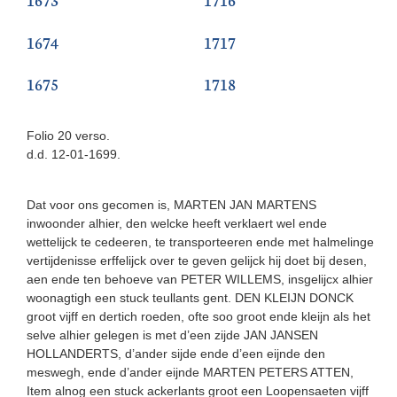
1674
1717
1675
1718
Folio 20 verso.
d.d. 12-01-1699.
Dat voor ons gecomen is, MARTEN JAN MARTENS
inwoonder alhier, den welcke heeft verklaert wel ende
wettelijck te cedeeren, te transporteeren ende met halmelinge
vertijdenisse erffelijck over te geven gelijck hij doet bij desen,
aen ende ten behoeve van PETER WILLEMS, insgelijcx alhier
woonagtigh een stuck teullants gent. DEN KLEIJN DONCK
groot vijff en dertich roeden, ofte soo groot ende kleijn als het
selve alhier gelegen is met d’een zijde JAN JANSEN
HOLLANDERTS, d’ander sijde ende d’een eijnde den
meswegh, ende d’ander eijnde MARTEN PETERS ATTEN,
Item alnog een stuck ackerlants groot een Loopensaeten vijff