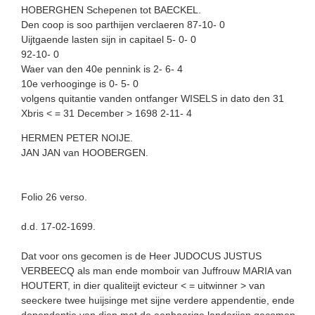
HOBERGHEN Schepenen tot BAECKEL.
Den coop is soo parthijen verclaeren 87-10- 0
Uijtgaende lasten sijn in capitael 5- 0- 0
92-10- 0
Waer van den 40e pennink is 2- 6- 4
10e verhooginge is 0- 5- 0
volgens quitantie vanden ontfanger WISELS in dato den 31
Xbris < = 31 December > 1698 2-11- 4
HERMEN PETER NOIJE.
JAN JAN van HOOBERGEN.
Folio 26 verso.
d.d. 17-02-1699.
Dat voor ons gecomen is de Heer JUDOCUS JUSTUS
VERBEECQ als man ende momboir van Juffrouw MARIA van
HOUTERT, in dier qualiteijt evicteur < = uitwinner > van
seeckere twee huijsinge met sijne verdere appendentie, ende
dependentie van dien met de aenhoorige landerijen gecomen