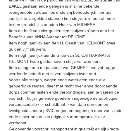
BAKEL gestaen ende gelegen is in sijne bekende
reengenooten aldaer, los ende vrij behoudelijck hier uijt
jaerlijcx te vergelden staende tien stuijvers in een of meer
texten grondchijns aenden Heer van MILHESE.
Item de helft van vier gulden tien stuijvers s’jaers aen het
Beneficie van ANNA Authaer tot DEURNE.
Item nogh jaerlijcx aen den H. Geest van HELMONT twee
gulden vijff stuijvers.
Item nogh jaerlijcx aende Gilde van St. CATHARINA tot
HELMONT twee gulden seven stuijvers twee oort.
Item alnogh aen de pastorije van GEMERT een vat rogge
werdende betaelt met seven stuijvers twee oort.
Voorts alle stegen, wegen ende waterlaten ende alle
gebuerlijcke regten, daer met recht over ende doorgaende
dorps commer lasten ende verpondingen, aen te vaeren de
voorschr. huijsinge ende goederen ingevolge de publijcque
vercoopcedulle < = schuldbrief > van dato den een en
twintighste Januarij XVIC negen en negentigh daer van zijnde
ende alhier aen ons in originali < = oorspronkelijke >
verthoont.
Geloovende voorschr. transportant in qualiteijt en uijt kragte