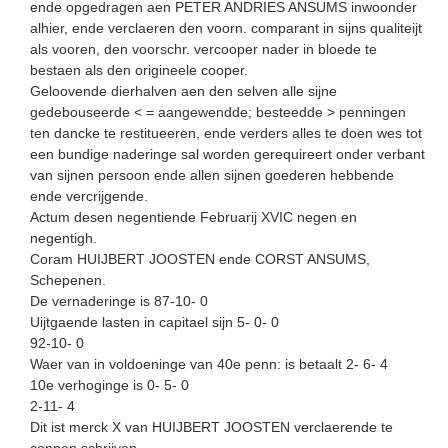
ende opgedragen aen PETER ANDRIES ANSUMS inwoonder
alhier, ende verclaeren den voorn. comparant in sijns qualiteijt
als vooren, den voorschr. vercooper nader in bloede te
bestaen als den origineele cooper.
Geloovende dierhalven aen den selven alle sijne
gedebouseerde < = aangewendde; besteedde > penningen
ten dancke te restitueeren, ende verders alles te doen wes tot
een bundige naderinge sal worden gerequireert onder verbant
van sijnen persoon ende allen sijnen goederen hebbende
ende vercrijgende.
Actum desen negentiende Februarij XVIC negen en
negentigh.
Coram HUIJBERT JOOSTEN ende CORST ANSUMS,
Schepenen.
De vernaderinge is 87-10- 0
Uijtgaende lasten in capitael sijn 5- 0- 0
92-10- 0
Waer van in voldoeninge van 40e penn: is betaalt 2- 6- 4
10e verhoginge is 0- 5- 0
2-11- 4
Dit ist merck X van HUIJBERT JOOSTEN verclaerende te
connen schrijven.