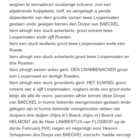
weghen te vernaderen soodanige schuere, met een
afgebrande huijsplaets, hoff, en aengelagh a pende
dependentie van dien grootte samen twee Loopensaten
gestaen ende gelegen binnen den Dorpe van BAECKEL.
Item alnogh een stuck ackerlants, groot ontrent twee
Loopensaten ende vijff Roeden.
Item een stuck teullants groot twee Loopensaten ende een
Roede.
Item alnogh een stuck ackerlants groot twee Loopensaten en
drie Roeden.
Item alnogh eenen acker gent. DEN CRABBENACKER groot
een Loopensaet en dertigh Roeden.
Item alnogh een stuck groeslants gent. HET EUWSEL groot
ontrent vier á vijff Loopensaten, nogtans ende soo groot ende
kleijn als alle de voors. parceelen alhier binnen dese Dorpe
van BAECKEL in hunne bekende reengenooten gestaen ende
gelegen sijn in hunne bekende reengenooten aldaer vier
stuijvers drie duijten chijns in’t Boeck chijns in’t Boeck van
HELMONT als de Heer LAMBERTUS van FLODROP op de
derde Februarij XVIC negen en negentigh voor Heeren
Schepenen des Dorps van BAECKEL voorschr. hadde vercogt