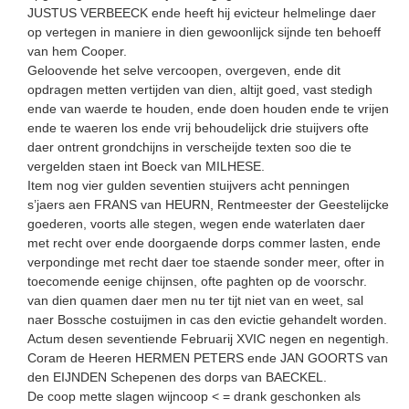
JUSTUS VERBEECK ende heeft hij evicteur helmelinge daer
op vertegen in maniere in dien gewoonlijck sijnde ten behoeff
van hem Cooper.
Geloovende het selve vercoopen, overgeven, ende dit
opdragen metten vertijden van dien, altijt goed, vast stedigh
ende van waerde te houden, ende doen houden ende te vrijen
ende te waeren los ende vrij behoudelijck drie stuijvers ofte
daer ontrent grondchijns in verscheijde texten soo die te
vergelden staen int Boeck van MILHESE.
Item nog vier gulden seventien stuijvers acht penningen
s’jaers aen FRANS van HEURN, Rentmeester der Geestelijcke
goederen, voorts alle stegen, wegen ende waterlaten daer
met recht over ende doorgaende dorps commer lasten, ende
verpondinge met recht daer toe staende sonder meer, ofter in
toecomende eenige chijnsen, ofte paghten op de voorschr.
van dien quamen daer men nu ter tijt niet van en weet, sal
naer Bossche costuijmen in cas den evictie gehandelt worden.
Actum desen seventiende Februarij XVIC negen en negentigh.
Coram de Heeren HERMEN PETERS ende JAN GOORTS van
den EIJNDEN Schepenen des dorps van BAECKEL.
De coop mette slagen wijncoop < = drank geschonken als