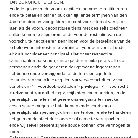
JAN BORGHOUTS tot SON.
Ende te gelooven de voors. capitaele somme te restitueeren
ende te betaelen binnen sulcken tijt, ende termijnen van den
Jaer met drie en vier gulden per cent voor interest van ijder
jaer, als de voorn. geconstitueerdens met des selfs crediteur
sullen komen te stipuleren, ende voor de restitutie van de
voorschr. te negotieeren penningen voor de betaelinge van de
te beloovene interesten te verbinden yder een voor al ende
elck als schuldenaer principael aller onser respective
Constiuanten personen, ende goederen mitsgaders alle de
persoonen ende de goederen der gemeene ingesetenen
hebbende ende vercrijgende, ende ten dien eijnde te
renuntieeren van alle exceptien < = verweerschriften > van
beneficien < = voordeel: weldaden > privilegiën < = voorrecht
> relivement < = ontheffing >, vrijheden van marckten, ende
generalijck van allen het geene ons enigsints ter saecken
deses soude mogen te bate komen ende voorts soo
generalijck, als speciaelijck hier inne te doen ende te handelen
het geenen de staet der saecke sal come te vereijsschen,
ende wij selver present zijnde soude connen ofte vermogen te
doen.
Geloovende wij Constituanten te approbeeren ende voor goed