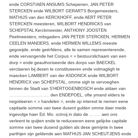
ende CORSTIAEN ANSUMS Schepenen, JAN PETER
STERCKEN ende WILBORT GERARTS Borgemeesters,
MATHIJS van den KERCKHOFF, ende AERT PETER
STERCKEN meesteren, WILBORT HENDRICKS van
SCHEPSTAL Kerckmeester, ANTHONY JOOSTEN
Peelmeesters, mitsgaders JAN PETER STERCKEN, HERMEN
CEELEN MANDERS, ende HERMEN WILLEMS meeste
gegoeijde, ende geérfdens, alle te samen representerende,
ende vervangende het Corpus < = bestuurslichaam van een
dorp > ende geauthoriseerde des dorps van BAECKEL
verclaeren bij desen te constitueeren ende volmagtigh te
maecken LAMBERT van der ASDONCK ende WILBORT
HENDRICX van SCHEPSTAL, omme sigh te vervoeghen
binnen de Stadt van S’HERTOGENBOSCH ende aldaer van
………………………. den ENDEPOEL, ofte ymand elders te
negotieeren < = handelen >, ende op interest te nemen eene
capitaele somme van twee dusent gulden omme daer mede
ingevolge haer Ed. Mo. octroij in dato de …….. aen ons
verleent te quijten ende te reduceeren eene gelijcke capitale
somme van twee dusend gulden als dese gemijnte in twee
parthijen sijn geldende aen MATHIJS JAN SCHEUTJENS ende