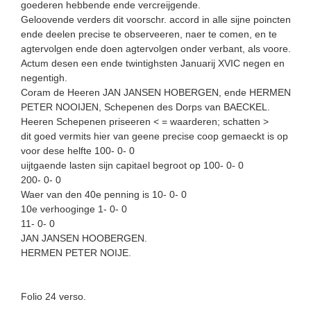
goederen hebbende ende vercreijgende.
Geloovende verders dit voorschr. accord in alle sijne poincten
ende deelen precise te observeeren, naer te comen, en te
agtervolgen ende doen agtervolgen onder verbant, als voore.
Actum desen een ende twintighsten Januarij XVIC negen en
negentigh.
Coram de Heeren JAN JANSEN HOBERGEN, ende HERMEN
PETER NOOIJEN, Schepenen des Dorps van BAECKEL.
Heeren Schepenen priseeren < = waarderen; schatten >
dit goed vermits hier van geene precise coop gemaeckt is op
voor dese helfte 100- 0- 0
uijtgaende lasten sijn capitael begroot op 100- 0- 0
200- 0- 0
Waer van den 40e penning is 10- 0- 0
10e verhooginge 1- 0- 0
11- 0- 0
JAN JANSEN HOOBERGEN.
HERMEN PETER NOIJE.
Folio 24 verso.