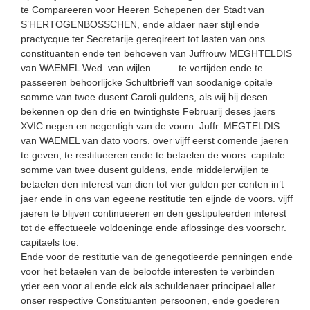
te Compareeren voor Heeren Schepenen der Stadt van
S’HERTOGENBOSSCHEN, ende aldaer naer stijl ende
practycque ter Secretarije gereqireert tot lasten van ons
constituanten ende ten behoeven van Juffrouw MEGHTELDIS
van WAEMEL Wed. van wijlen ……. te vertijden ende te
passeeren behoorlijcke Schultbrieff van soodanige cpitale
somme van twee dusent Caroli guldens, als wij bij desen
bekennen op den drie en twintighste Februarij deses jaers
XVIC negen en negentigh van de voorn. Juffr. MEGTELDIS
van WAEMEL van dato voors. over vijff eerst comende jaeren
te geven, te restitueeren ende te betaelen de voors. capitale
somme van twee dusent guldens, ende middelerwijlen te
betaelen den interest van dien tot vier gulden per centen in’t
jaer ende in ons van egeene restitutie ten eijnde de voors. vijff
jaeren te blijven continueeren en den gestipuleerden interest
tot de effectueele voldoeninge ende aflossinge des voorschr.
capitaels toe.
Ende voor de restitutie van de genegotieerde penningen ende
voor het betaelen van de beloofde interesten te verbinden
yder een voor al ende elck als schuldenaer principael aller
onser respective Constituanten persoonen, ende goederen