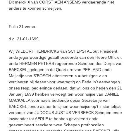
Dit merck X van CORSTIAEN ANSEMS verklaerende niet
anders te konnen schreijven.
Folio 21 verso.
d.d. 21-01-1699.
Wij WILBORT HENDRICKS van SCHEPSTAL out President
ende jegenwoordige geauthoriseerde van den Heere Officier,
ende HERMEN PETERS regeerende Schepen des Dorps van
BAECKEL, gelegen in de Quartiere van PEELAND ende
Meijerije van S’BOSCH attesteeren < = betuigen > en
verclaeren bij desen voor waeragtig op Eede in’t aenvangen
onses resp. bedieninge gedaen, dat wij ons op heden den 21
Januarij 1699 hebben vervoegt ten woonhuijse van DANIEL
MACKALLA voormaels bediende deser Secretarije van
BAECKEL, ende aldaer te sijnen woonhuijse op’t instantelijck
versoeck van JUDOCUS JUSTUS VERBEECK Schepen ende
inwoonder tot AERLE te hebben gevisiteert ende
geexamineert seeckere twee Schepen prothocollen
concerveerende de voorschr. Secretarije van BAECKEL, die