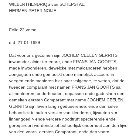
WILBERTHENDRIQS van SCHEPSTAL.
HERMEN PETER NOIJE.
Folio 22 verso.
d.d. 21-01-1699.
Dat voor ons gecomen sijn JOCHEM CEELEN GERRITS
inwoonder alhier ter eenre, ende FRANS JAN GOORTS,
mede inwoonderen, dewelcke met malcanderen hebben
aengegaen ende gemaeckt eene minnelijck accoord in
voegen ende manieren hier naer volgende, te weten, dat de
tweeden comparant met namen FRANS JAN GOORTS sal
alimenteeren, onderhouden, oppassen ende gadeslaen den
gemelten eersten Comparant met name JOCHEM CEELEN
GERRITS sijn leven langh gedueerende, ende den selve
behoorlijck te sullen versien van kleederen, lijwaeten < =
linnengoed > ende verdere noodtruft specterende ende
gerequireert werdende tot behoorlijck onderhout aen den lijve
van den voorn. eersten Comparant, ende den voorn.