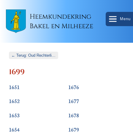
Heemkundekring
Menu
Bakel en Milheeze
← Terug: Oud Rechterlijk Archief
1699
1651
1676
1652
1677
1653
1678
1654
1679