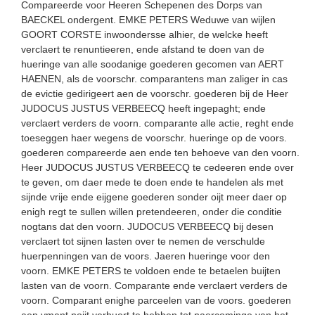
Compareerde voor Heeren Schepenen des Dorps van
BAECKEL ondergent. EMKE PETERS Weduwe van wijlen
GOORT CORSTE inwoondersse alhier, de welcke heeft
verclaert te renuntieeren, ende afstand te doen van de
hueringe van alle soodanige goederen gecomen van AERT
HAENEN, als de voorschr. comparantens man zaliger in cas
de evictie gedirigeert aen de voorschr. goederen bij de Heer
JUDOCUS JUSTUS VERBEECQ heeft ingepaght; ende
verclaert verders de voorn. comparante alle actie, reght ende
toeseggen haer wegens de voorschr. hueringe op de voors.
goederen compareerde aen ende ten behoeve van den voorn.
Heer JUDOCUS JUSTUS VERBEECQ te cedeeren ende over
te geven, om daer mede te doen ende te handelen als met
sijnde vrije ende eijgene goederen sonder oijt meer daer op
enigh regt te sullen willen pretendeeren, onder die conditie
nogtans dat den voorn. JUDOCUS VERBEECQ bij desen
verclaert tot sijnen lasten over te nemen de verschulde
huerpenningen van de voors. Jaeren hueringe voor den
voorn. EMKE PETERS te voldoen ende te betaelen buijten
lasten van de voorn. Comparante ende verclaert verders de
voorn. Comparant enighe parceelen van de voors. goederen
aen ymant noijt verhuert te hebben tot naercominge van het