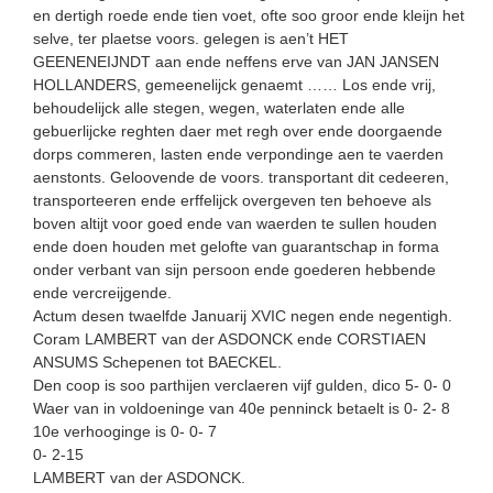
en dertigh roede ende tien voet, ofte soo groor ende kleijn het
selve, ter plaetse voors. gelegen is aen’t HET
GEENENEIJNDT aan ende neffens erve van JAN JANSEN
HOLLANDERS, gemeenelijck genaemt …… Los ende vrij,
behoudelijck alle stegen, wegen, waterlaten ende alle
gebuerlijcke reghten daer met regh over ende doorgaende
dorps commeren, lasten ende verpondinge aen te vaerden
aenstonts. Geloovende de voors. transportant dit cedeeren,
transporteeren ende erffelijck overgeven ten behoeve als
boven altijt voor goed ende van waerden te sullen houden
ende doen houden met gelofte van guarantschap in forma
onder verbant van sijn persoon ende goederen hebbende
ende vercreijgende.
Actum desen twaelfde Januarij XVIC negen ende negentigh.
Coram LAMBERT van der ASDONCK ende CORSTIAEN
ANSUMS Schepenen tot BAECKEL.
Den coop is soo parthijen verclaeren vijf gulden, dico 5- 0- 0
Waer van in voldoeninge van 40e penninck betaelt is 0- 2- 8
10e verhooginge is 0- 0- 7
0- 2-15
LAMBERT van der ASDONCK.