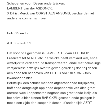
Schepenen voor. Desen onderteijcken.
LAMBERT van der ASDONCK.
X Dit ist Merck van CORSTIAEN ANSUMS, verclaerde niet
anders te connen schrijven.
Folio 25 recto.
d.d. 03-02-1699.
Dat voor ons gecomen is LAMBERTUS van FLODROP
Predikant tot AERLE etc. de welcke heeft verclaert wel, ende
wettelijck te cedeeren, te transporteeren, ende met helmelinge
vertijdenisse erffelijck over te geven gelijck hij doet bij desen
aen ende ten behoeven van PETER ANDRIES ANSUMS
inwoonder alhier.
Eerstelijck een schuer met den afgebrandende huijsplaets,
hoff ende aengelagh app ende dependentie van dien groot
ontrent twee Loopensaten nogtans soo groot ende kleijn als
het selve alhier binnen BAE CKEL gestaen ende gelegen is
met d’een zijde den cooper in desen, d’ander zijde AERT