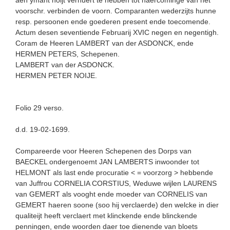
voorschr. verbinden de voorn. Comparanten wederzijts hunne
resp. persoonen ende goederen present ende toecomende.
Actum desen seventiende Februarij XVIC negen en negentigh.
Coram de Heeren LAMBERT van der ASDONCK, ende
HERMEN PETERS, Schepenen.
LAMBERT van der ASDONCK.
HERMEN PETER NOIJE.
Folio 29 verso.
d.d. 19-02-1699.
Compareerde voor Heeren Schepenen des Dorps van
BAECKEL ondergenoemt JAN LAMBERTS inwoonder tot
HELMONT als last ende procuratie < = voorzorg > hebbende
van Juffrou CORNELIA CORSTIUS, Weduwe wijlen LAURENS
van GEMERT als vooght ende moeder van CORNELIS van
GEMERT haeren soone (soo hij verclaerde) den welcke in dier
qualiteijt heeft verclaert met klinckende ende blinckende
penningen, ende woorden daer toe dienende van bloets