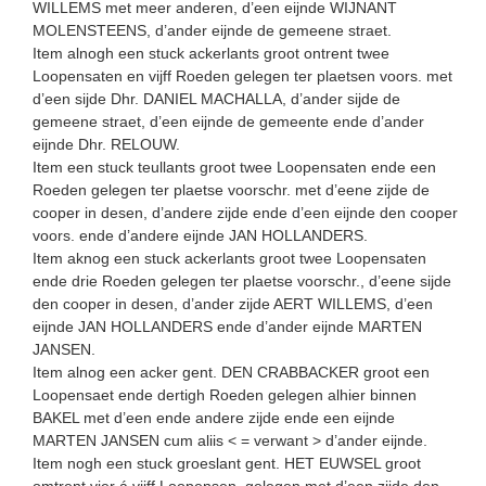
WILLEMS met meer anderen, d’een eijnde WIJNANT
MOLENSTEENS, d’ander eijnde de gemeene straet.
Item alnogh een stuck ackerlants groot ontrent twee
Loopensaten en vijff Roeden gelegen ter plaetsen voors. met
d’een sijde Dhr. DANIEL MACHALLA, d’ander sijde de
gemeene straet, d’een eijnde de gemeente ende d’ander
eijnde Dhr. RELOUW.
Item een stuck teullants groot twee Loopensaten ende een
Roeden gelegen ter plaetse voorschr. met d’eene zijde de
cooper in desen, d’andere zijde ende d’een eijnde den cooper
voors. ende d’andere eijnde JAN HOLLANDERS.
Item aknog een stuck ackerlants groot twee Loopensaten
ende drie Roeden gelegen ter plaetse voorschr., d’eene sijde
den cooper in desen, d’ander zijde AERT WILLEMS, d’een
eijnde JAN HOLLANDERS ende d’ander eijnde MARTEN
JANSEN.
Item alnog een acker gent. DEN CRABBACKER groot een
Loopensaet ende dertigh Roeden gelegen alhier binnen
BAKEL met d’een ende andere zijde ende een eijnde
MARTEN JANSEN cum aliis < = verwant > d’ander eijnde.
Item nogh een stuck groeslant gent. HET EUWSEL groot
omtrent vier á vijff Loopensen, gelegen met d’een zijde den