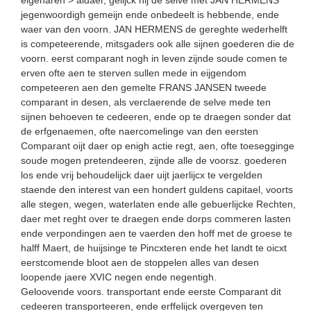
jegenwoordigh gemeijn ende onbedeelt is hebbende, ende
waer van den voorn. JAN HERMENS de gereghte wederhelft
is competeerende, mitsgaders ook alle sijnen goederen die de
voorn. eerst comparant nogh in leven zijnde soude comen te
erven ofte aen te sterven sullen mede in eijgendom
competeeren aen den gemelte FRANS JANSEN tweede
comparant in desen, als verclaerende de selve mede ten
sijnen behoeven te cedeeren, ende op te draegen sonder dat
de erfgenaemen, ofte naercomelinge van den eersten
Comparant oijt daer op enigh actie regt, aen, ofte toesegginge
soude mogen pretendeeren, zijnde alle de voorsz. goederen
los ende vrij behoudelijck daer uijt jaerlijcx te vergelden
staende den interest van een hondert guldens capitael, voorts
alle stegen, wegen, waterlaten ende alle gebuerlijcke Rechten,
daer met reght over te draegen ende dorps commeren lasten
ende verpondingen aen te vaerden den hoff met de groese te
halff Maert, de huijsinge te Pincxteren ende het landt te oicxt
eerstcomende bloot aen de stoppelen alles van desen
loopende jaere XVIC negen ende negentigh.
Geloovende voors. transportant ende eerste Comparant dit
cedeeren transporteeren, ende erffelijck overgeven ten