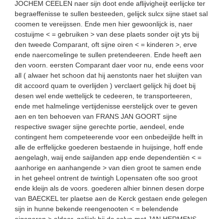
JOCHEM CEELEN naer sijn doot ende aflijvigheijt eerlijcke ter
begraeffenisse te sullen besteeden, gelijck sulcx sijne staet sal
coomen te vereijssen. Ende men hier gewoonlijck is, naer
costuijme < = gebruiken > van dese plaets sonder oijt yts bij
den tweede Comparant, oft sijne oiren < = kinderen >, erve
ende naercomelinge te sullen pretendeeren. Ende heeft aen
den voorn. eersten Comparant daer voor nu, ende eens voor
all ( alwaer het schoon dat hij aenstonts naer het sluijten van
dit accoord quam te overlijden ) verclaert gelijck hij doet bij
desen wel ende wettelijck te cedeeren, te transporteeren,
ende met halmelinge vertijdenisse eerstelijck over te geven
aen en ten behoeven van FRANS JAN GOORT sijne
respective swager sijne gerechte portie, aendeel, ende
contingent hem competeerende voor een onbedeijlde helft in
alle de erffelijcke goederen bestaende in huijsinge, hoff ende
aengelagh, waij ende saijlanden app ende dependentiën < =
aanhorige en aanhangende > van dien groot te samen ende
in het geheel ontrent de twintigh Lopensaten ofte soo groot
ende kleijn als de voors. goederen alhier binnen desen dorpe
van BAECKEL ter plaetse aen de Kerck gestaen ende gelegen
sijn in hunne bekende reengenooten < = belendende
eigenaren > aldaer, gelijck hij de selve met JAN HERMENS