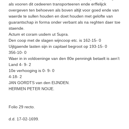
als vooren dit cedeeren transporteeren ende erffelijck
overgeven ten behoeven als boven altijt voor goed ende van
waerde te sullen houden en doet houden met gelofte van
guarantschap in forma onder verbant als na reghten daer toe
staende.
Actum et coram usdem ut Supra.
Den coop met de slagen wijncoop etc. is 162-15- 0
Uijtgaende lasten sijn in capitael begroot op 193-15- 0
356-10- 0
Waer in in voldoeninge van den 80e penningk betaelt is aen’t
Land 4- 9- 2
10e verhooging is 0- 9- 0
4-18- 2
JAN GORDTS van den EIJNDEN.
HERMEN PETER NOIJE.
Folio 29 recto.
d.d. 17-02-1699.