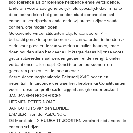
soo roerende als onroerende hebbende ende vercrijgende.
Ende om voorts soo generaelijck, als specialijck daer inne te
doen behandelen het geenen den staet der saecken sal
comen te vereijsschen ende ende wij present zijnde soude
connen, ofte mogen doen.
Geloovende wij constituanten altijt te ratificeeren < =
bekrachtigen > te approbeeren < = van waarden te houden >
ende voor goed ende van waerden te sullen houden, ende
doen houden allen het geene uijt kragte deses bij onse voors.
geconstitueerdens sal werden gedaen ende verright, onder
verbant onser aller respt. Constituanten persoonen, en
goederen present, ende toecomende.
Actum desen neghentiende Februarij XVIC negen en
negentigh. In oirconde der waerheijt hebben wij Constituanten
voornt. dese ten prothocolle, eijgenhandigh onderteijckent.
JAN JANSEN HOOBERGEN.
HERMEN PETER NOIJE.
JAN GORDTS van den EIJNDE.
LAMBERT van der ASDONCK.
Dit Merck stelt X HUIJBERT JOOSTEN verclaert niet anders te
connen schrijven.
DENIS JAN JOOSTEN.