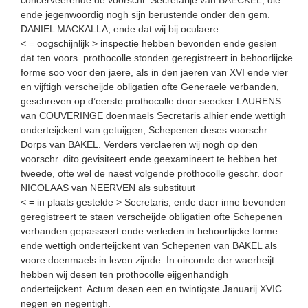
ende jegenwoordig nogh sijn berustende onder den gem.
DANIEL MACKALLA, ende dat wij bij oculaere
< = oogschijnlijk > inspectie hebben bevonden ende gesien
dat ten voors. prothocolle stonden geregistreert in behoorlijcke
forme soo voor den jaere, als in den jaeren van XVI ende vier
en vijftigh verscheijde obligatien ofte Generaele verbanden,
geschreven op d’eerste prothocolle door seecker LAURENS
van COUVERINGE doenmaels Secretaris alhier ende wettigh
onderteijckent van getuijgen, Schepenen deses voorschr.
Dorps van BAKEL. Verders verclaeren wij nogh op den
voorschr. dito gevisiteert ende geexamineert te hebben het
tweede, ofte wel de naest volgende prothocolle geschr. door
NICOLAAS van NEERVEN als substituut
< = in plaats gestelde > Secretaris, ende daer inne bevonden
geregistreert te staen verscheijde obligatien ofte Schepenen
verbanden gepasseert ende verleden in behoorlijcke forme
ende wettigh onderteijckent van Schepenen van BAKEL als
voore doenmaels in leven zijnde. In oirconde der waerheijt
hebben wij desen ten prothocolle eijgenhandigh
onderteijckent. Actum desen een en twintigste Januarij XVIC
negen en negentigh.