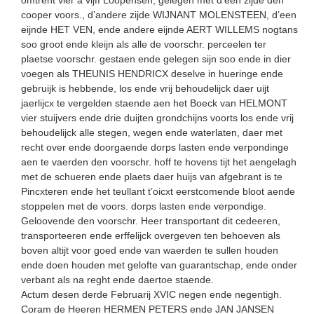
cooper voors., d’andere zijde WIJNANT MOLENSTEEN, d’een
eijnde HET VEN, ende andere eijnde AERT WILLEMS nogtans
soo groot ende kleijn als alle de voorschr. perceelen ter
plaetse voorschr. gestaen ende gelegen sijn soo ende in dier
voegen als THEUNIS HENDRICX deselve in hueringe ende
gebruijk is hebbende, los ende vrij behoudelijck daer uijt
jaerlijcx te vergelden staende aen het Boeck van HELMONT
vier stuijvers ende drie duijten grondchijns voorts los ende vrij
behoudelijck alle stegen, wegen ende waterlaten, daer met
recht over ende doorgaende dorps lasten ende verpondinge
aen te vaerden den voorschr. hoff te hovens tijt het aengelagh
met de schueren ende plaets daer huijs van afgebrant is te
Pincxteren ende het teullant t’oicxt eerstcomende bloot aende
stoppelen met de voors. dorps lasten ende verpondige.
Geloovende den voorschr. Heer transportant dit cedeeren,
transporteeren ende erffelijck overgeven ten behoeven als
boven altijt voor goed ende van waerden te sullen houden
ende doen houden met gelofte van guarantschap, ende onder
verbant als na reght ende daertoe staende.
Actum desen derde Februarij XVIC negen ende negentigh.
Coram de Heeren HERMEN PETERS ende JAN JANSEN