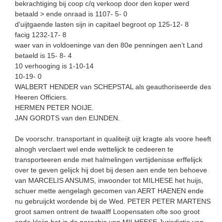
bekrachtiging bij coop c/q verkoop door den koper werd
betaald > ende onraad is 1107- 5- 0
d’uijtgaende lasten sijn in capitael begroot op 125-12- 8
facig 1232-17- 8
waer van in voldoeninge van den 80e penningen aen’t Land
betaeld is 15- 8- 4
10 verhooging is 1-10-14
10-19- 0
WALBERT HENDER van SCHEPSTAL als geauthoriseerde des
Heeren Officiers.
HERMEN PETER NOIJE.
JAN GORDTS van den EIJNDEN.
De voorschr. transportant in qualiteijt uijt kragte als voore heeft
alnogh verclaert wel ende wettelijck te cedeeren te
transporteeren ende met halmelingen vertijdenisse erffelijck
over te geven gelijck hij doet bij desen aen ende ten behoeve
van MARCELIS ANSUMS, inwoonder tot MILHESE het huijs,
schuer mette aengelagh gecomen van AERT HAENEN ende
nu gebruijckt wordende bij de Wed. PETER PETER MARTENS
groot samen ontrent de twaalff Loopensaten ofte soo groot
ende kleijn het in de parochie van MILHEESE Jurisdictie van