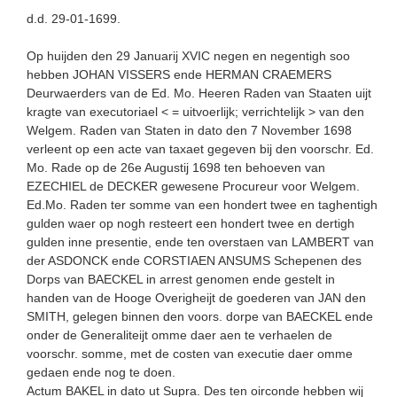
d.d. 29-01-1699.
Op huijden den 29 Januarij XVIC negen en negentigh soo
hebben JOHAN VISSERS ende HERMAN CRAEMERS
Deurwaerders van de Ed. Mo. Heeren Raden van Staaten uijt
kragte van executoriael < = uitvoerlijk; verrichtelijk > van den
Welgem. Raden van Staten in dato den 7 November 1698
verleent op een acte van taxaet gegeven bij den voorschr. Ed.
Mo. Rade op de 26e Augustij 1698 ten behoeven van
EZECHIEL de DECKER gewesene Procureur voor Welgem.
Ed.Mo. Raden ter somme van een hondert twee en taghentigh
gulden waer op nogh resteert een hondert twee en dertigh
gulden inne presentie, ende ten overstaen van LAMBERT van
der ASDONCK ende CORSTIAEN ANSUMS Schepenen des
Dorps van BAECKEL in arrest genomen ende gestelt in
handen van de Hooge Overigheijt de goederen van JAN den
SMITH, gelegen binnen den voors. dorpe van BAECKEL ende
onder de Generaliteijt omme daer aen te verhaelen de
voorschr. somme, met de costen van executie daer omme
gedaen ende nog te doen.
Actum BAKEL in dato ut Supra. Des ten oirconde hebben wij