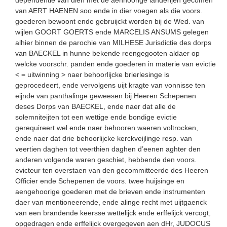
van AERT HAENEN soo ende in dier voegen als die voors.
goederen bewoont ende gebruijckt worden bij de Wed. van
wijlen GOORT GOERTS ende MARCELIS ANSUMS gelegen
alhier binnen de parochie van MILHESE Jurisdictie des dorps
van BAECKEL in hunne bekende reengegooten aldaer op
welcke voorschr. panden ende goederen in materie van evictie
< = uitwinning > naer behoorlijcke brierlesinge is
geprocedeert, ende vervolgens uijt kragte van vonnisse ten
eijnde van panthalinge geweesen bij Heeren Schepenen
deses Dorps van BAECKEL, ende naer dat alle de
solemniteijten tot een wettige ende bondige evictie
gerequireert wel ende naer behooren waeren voltrocken,
ende naer dat drie behoorlijcke kerckveijlinge resp. van
veertien daghen tot veerthien daghen d’eenen aghter den
anderen volgende waren geschiet, hebbende den voors.
evicteur ten overstaen van den gecommitteerde des Heeren
Officier ende Schepenen de voors. twee huijsinge en
aengehoorige goederen met de brieven ende instrumenten
daer van mentioneerende, ende alinge recht met uijtgaenck
van een brandende keersse wettelijck ende erffelijck vercogt,
opgedragen ende erffelijck overgegeven aen dHr, JUDOCUS