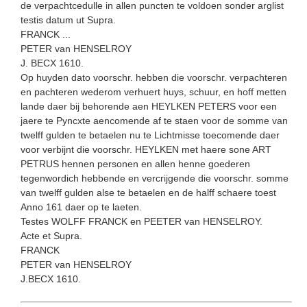
de verpachtcedulle in allen puncten te voldoen sonder arglist
testis datum ut Supra.
FRANCK ...
PETER van HENSELROY
J. BECX 1610.
Op huyden dato voorschr. hebben die voorschr. verpachteren
en pachteren wederom verhuert huys, schuur, en hoff metten
lande daer bij behorende aen HEYLKEN PETERS voor een
jaere te Pyncx­te aencomende af te staen ­voor de somme van
twelff gulden te betaelen nu te Lichtmisse toecomende daer
voor verbijnt die voorsc­hr. HEYLKEN met haere sone ART
PETRUS hennen personen en allen henne goederen
tegenwordich hebbende en vercrijgende die voorschr. somme
van twelff gulden alse te betaelen en de halff schaere toest
Anno 161 daer op te laeten.
Testes WOLFF FRANCK en PEETER van HENSELROY.
Acte et Supra.
FRANCK
PETER van HENSELROY
J.BECX 1610.