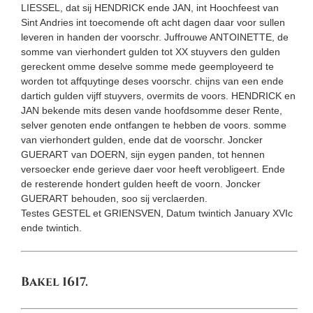
LIESSEL, dat sij HENDRICK ende JAN, int Hoochfeest van
Sint Andries int toecomende oft acht dagen daar voor sullen
leveren in handen der voorschr. Juffrouwe ANTOINETTE, de
somme van vierhondert gulden tot XX stuyvers den gulden
gereckent omme deselve somme mede geemployeerd te
worden tot affquytinge deses voorschr. chijns van een ende
dartich gulden vijff stuyvers, overmits de voors. HENDRICK en
JAN bekende mits desen vande hoofdsomme deser Rente,
selver genoten ende ontfangen te hebben de voors. somme
van vierhondert gulden, ende dat de voorschr. Joncker
GUERART van DOERN, sijn eygen panden, tot hennen
versoecker ende gerieve daer voor heeft verobligeert. Ende
de resterende hondert gulden heeft de voorn. Joncker
GUERART behouden, soo sij verclaerden.
Testes GESTEL et GRIENSVEN, Datum twintich January XVIc
ende twintich.
Bakel 1617.