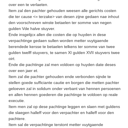
over een te verlaeten.
Item zal den pachter gehouden weesen alle gerichts costen
die ter cause <= terzake> van desen zijne gedaen nae inhout
den voorschreven winste betaelen ter somme van negen
gulden Vde halve stuyver.
Ende insgelijcx allen die costen die op huyden in dese
verpachtinge gedaen sullen worden metter vuytgaende
berendede kersse te betaelen telkens ter somme van twee
gulden twelff stuyvers, te samen XI gulden XVII stuyvers twee
oirt.
Ende die pachtinge zal men voldoen op huyden date deses
over een jaer et.
Item zal die pachter gehouden ende verbonden sijnde te
stellen goede sufficiante cautie en borgen die metten pachter
geloeven zal in solidum onder verbant van hennen persoenen
en allen hennen goederen die pachtinge te voldoen op reale
executie.
Item men zal op dese pachtinge leggen en slaen met guldens
die slaegen halleff voor den verpachter en halleff voor den
pachtere.
Item sal de verpachtinge terstont metter vuytgaende