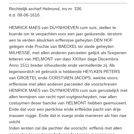
Rechtelijk archief Helmond, inv.nr. 336.
d.d. 08-06-1610.
HENRICK MAES van DUYNHOEVEN cum suis, stellen te
buerde om te verpachten voor een jaer gedurende, terstont
aen te verden alsulcken erffenisse geheyten DEN HOF
gelegen inde Prochie van BAECKEL ter stede geheyten
MILHESSE, met allen anderen parcee­len gelijck als Scepenen
letteren van HELMONT van dato XXIXen dage Decembris
Anno 1511 breder inhoudende ende vermellende zij. Als
tegenwordich int gebruick is hebbende HEYLKEN PETERS
van GROETEL ende CORSTIAEN JACOPS, welcke voors.
erffenisse met allen anderen parceelen die voorschreven
HENRICK MAES van DUYNHOEVEN cum suis gerustelijck met
allen termijnen van recht nyet vuytgescheyden, nae allen
costuymen deser bancke van HELMONT hebben geemuceert.
Ende dat voor een jaerlickse ende erffelicke pacht van drije
mauwer rogge. Ende dat in vuege ende manieren als hier nae
volcht.
Inden iersten zal die pechter die voorschr. erffenis met allen