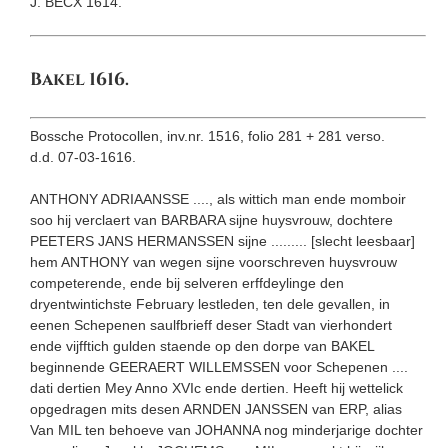
J. BECX 1614.
Bakel 1616.
Bossche Protocollen, inv.nr. 1516, folio 281 + 281 verso.
d.d. 07-03-1616.
ANTHONY ADRIAANSSE ...., als wittich man ende momboir
soo hij verclaert van BARBARA sijne huysvrouw, dochtere
PEETERS JANS HERMANSSEN sijne ......... [slecht leesbaar]
hem ANTHONY van wegen sijne voorschreven huysvrouw
competerende, ende bij selveren erffdeylinge den
dryentwintichste February lestleden, ten dele gevallen, in
eenen Schepenen saulfbrieff deser Stadt van vierhondert
ende vijfftich gulden staende op den dorpe van BAKEL
beginnende GEERAERT WILLEMSSEN voor Schepenen ....
dati der­tien Mey Anno XVIc ende dertien. Heeft hij wettelick
opgedragen mits desen ARNDEN JANSSEN van ERP, alias
Van MIL ten behoeve van JOHANNA nog minderjarige dochter