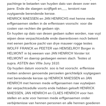
pachtinge te betaelen van huyden dato van desen over een
jaere. Ende die slaegen scrijffgelt en,,,,,, terstont nae
vuytgaende berendende kersse.
HENRICK MAESSEN en JAN HENRICHS met henne mede
erffgenaemen stellen in de erffenissen voorschr. voor die
costen van rech­ten die gedaen sijn.
En huyden op dato van desen gedaen sullen worden, nae vuyt
wijsen dese verpachtcedulle ende daerenboven noch bekent
met eenen jaerlicxe pacht van drye mauwer rogge testes
WOLFF FRANCK en PEETER van HEMSELROY Borger in
HELMONT in bij weesen van JAN HENRICH Vorster tot
HELMONT en daerop geslaegen eenen slach. Testes ut
supra. ASTEN den VIIIe Juny 1610.
Op huyden datum voorschr. soo is het voorschr. erffenisse
metten anderen genoemde perceelen gerichtelijck vuytgegaen
met berendende kersse op HENRICK MAESSEN en JAN
HENRICH met hennen mede erffgenaemen nae vuytwijsen
der verpachtcedulle voorts ende hebben geloeft HENRICK
MAESSEN, JAN HENRICH en CLAES HENRICH voor hen
stellen en acte voor hennen mede erffgenaemen onder
verbijntenisse van hennen personen en alle hennen goede­ren