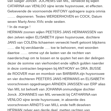
van saliger Jonckh. JOCHEMS van MIL, verweckt bij wijlen
CATARINA van VENLOO sijne ierste huysvrouwe, et effecten.
Geloevende de voornoemde ANTONY opdragere supra omnia
........ deponeren. Testes WERDERHOVEN en COCK, Datum
seven Marty Anno XVIc ende sestien.
! In de marge !
HERMAN zoonen wijlen PEETERS JANS HERMANSSEN van
den zelven wijlen ELISABETH zijnen huysvrouwe, dochtere
JANS van COLENs lichaemen verweckt heeft getoont blijckens
....... die hij vercklaerde ..... toe te behooren, met woorden
daertoe ....... omme uyt de lasten van de rechten van
naerderschap om te lossen en te quyten het een der delingen
dezer de somme van vierhondert ende vijftich gulden naerder
in deze contracten begrepen bij ANTHONY en DRA..BUSSE
de ROOVER man en momboir van BARBARA zijn huysvrouwe
en vier dochteren PEETERS JANS HERMANS en ELISABETH
voorschreven opgedraegen ARNDEN JANSSEN van ERP alias
Van MIL tot behoeft van JOHANNA onmundigse dochter
Jonck. JOHANNES van MIL verweckt bij CATHARINA van
VENLOO sijne ierste huysvrouwe, in absentie des
voorschreven ARNDTS van MILL ende helft deselven
HERMAN zelver een derde deel, metten rechten van