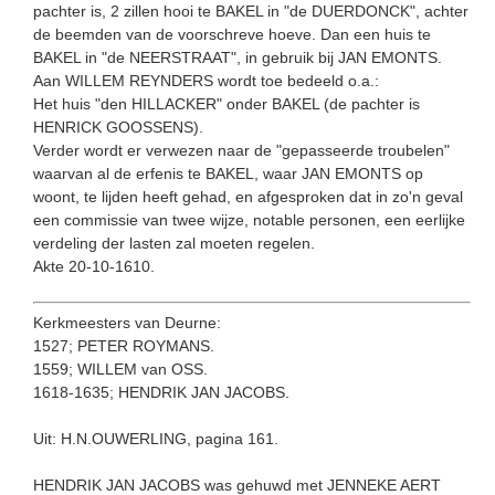
pachter is, 2 zillen hooi te BAKEL in "de DUERDONCK", achter
de beemden van de voorschreve hoeve. Dan een huis te
BAKEL in "de NEER­STRAAT", in gebruik bij JAN EMONTS.
Aan WILLEM REYNDERS wordt toe bedeeld o.a.:
Het huis "den HILLACKER" onder BAKEL (de pachter is
HENRICK GOOSSENS).
Verder wordt er verwezen naar de "gepasseerde troubelen"
waarvan al de erfenis te BAKEL, waar JAN EMONTS op
woont, te lijden heeft gehad, en afgesproken dat in zo'n geval
een commissie van twee wijze, notable personen, een eerlijke
verdeling der lasten zal moeten regelen.
Akte 20-10-1610.
Kerkmeesters van Deurne:
1527; PETER ROYMANS.
1559; WILLEM van OSS.
1618-1635; HENDRIK JAN JACOBS.
Uit: H.N.OUWERLING, pagina 161.
HENDRIK JAN JACOBS was gehuwd met JENNEKE AERT