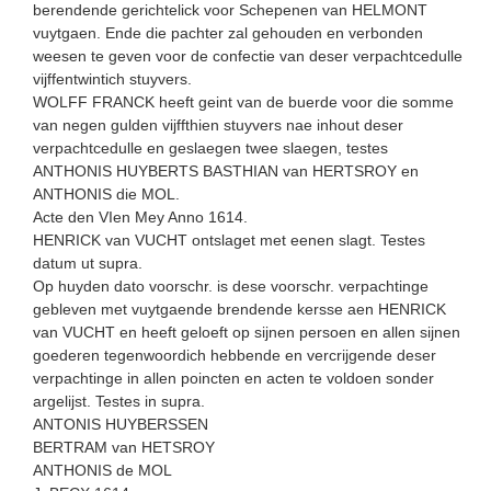
berendende gerichtelick voor Schepenen van HELMONT
vuytgaen. Ende die pachter zal gehouden en verbonden
weesen te geven voor de confectie van deser verpachtcedulle
vijffentwintich stuyvers.
WOLFF FRANCK heeft geint van de buerde voor die somme
van negen gulden vijffthien stuyvers nae inhout deser
verpachtce­dulle en geslaegen twee slaegen, testes
ANTHONIS HUYBERTS BASTHIAN van HERTSROY en
ANTHONIS die MOL.
Acte den VIen Mey Anno 1614.
HENRICK van VUCHT ontslaget met eenen slagt. Testes
datum ut supra.
Op huyden dato voorschr. is dese voorschr. verpachtinge
gebleven met vuytgaende brendende kersse aen HENRICK
van VUCHT en heeft geloeft op sijnen persoen en allen sijnen
goederen tegenwoordich hebbende en vercrijgende deser
verpachtinge in allen poincten en acten te voldoen sonder
argelijst. Testes in supra.
ANTONIS HUYBERSSEN
BERTRAM van HETSROY
ANTHONIS de MOL