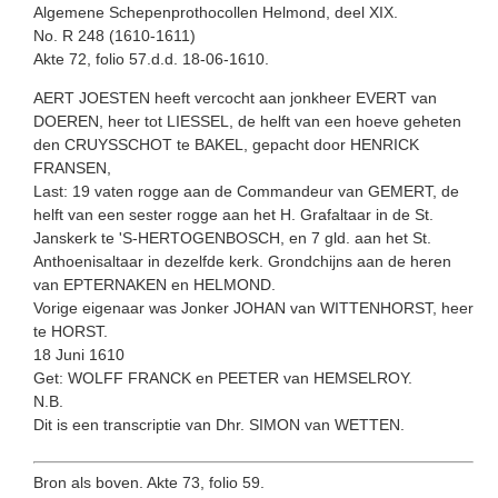
Algemene Schepenprothocollen Helmond, deel XIX.
No. R 248 (1610-1611)
Akte 72, folio 57.d.d. 18-06-1610.
AERT JOESTEN heeft vercocht aan jonkheer EVERT van
DOEREN, heer tot LIESSEL, de helft van een hoeve geheten
den CRUYS­SCHOT te BAKEL, gepacht door HENRICK
FRANSEN,
Last: 19 vaten rogge aan de Commandeur van GEMERT, de
helft van een sester rogge aan het H. Grafaltaar in de St.
Janskerk te 'S-HERTOGENBOSCH, en 7 gld. aan het St.
Anthoenisaltaar in dezelfde kerk. Grondchijns aan de heren
van EPTERNAKEN en HELMOND.
Vorige eigenaar was Jonker JOHAN van WITTENHORST, heer
te HORST.
18 Juni 1610
Get: WOLFF FRANCK en PEETER van HEMSELROY.
N.B.
Dit is een transcriptie van Dhr. SIMON van WETTEN.
Bron als boven. Akte 73, folio 59.