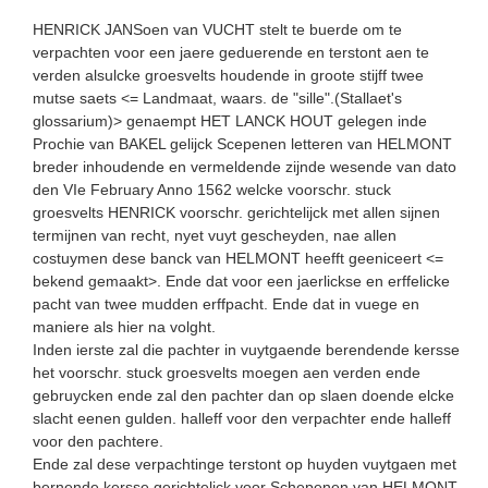
HENRICK JANSoen van VUCHT stelt te buerde om te
verpachten voor een jaere geduerende en terstont aen te
verden alsulcke groesvelts houdende in groote stijff twee
mutse saets <= Landmaat, waars. de "sille".(Stallaet's
glossarium)> genaempt HET LANCK HOUT gelegen inde
Prochie van BAKEL gelijck Scepenen letteren van HELMONT
breder inhoudende en vermeldende zijnde wesende van dato
den VIe February Anno 1562 welcke voorschr. stuck
groesvelts HENRICK voorschr. gerichtelijck met allen sijnen
termijnen van recht, nyet vuyt gescheyden, nae allen
costuymen dese banck van HELMONT heefft ­geeniceert <=
bekend gemaakt>. Ende dat voor een jaerlickse en erffelicke
pacht van twee mudden erffp­acht. Ende dat in vuege en
maniere als hier na volght.
Inden ierste zal die pachter in vuytgaende berendende kersse
het voorschr. stuck groesvelts moegen aen verden ende
gebruycken ende zal den pachter dan op slaen doende elcke
slacht eenen gulden. halleff voor den verpachter ende halleff
voor den pachtere.
Ende zal dese verpachtinge terstont op huyden vuytgaen met
bernende kersse gerichtelick voor Schepenen van HELMONT.