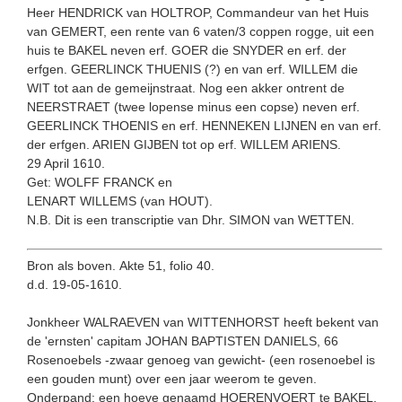
Heer HENDRICK van HOLTROP, Commandeur van het Huis
van GEMERT, een rente van 6 vaten/3 coppen rogge, uit een
huis te BAKEL neven erf. GOER die SNYDER en erf. der
erfgen. GEERLINCK THUENIS (?) en van erf. WILLEM die
WIT tot aan de gemeijnstraat. Nog een akker ontrent de
NEERSTRAET (twee lopense minus een copse) neven erf.
GEERLINCK THOENIS en erf. HENNEKEN LIJNEN en van erf.
der erfgen. ARIEN GIJBEN tot op erf. WILLEM ARIENS.
29 April 1610.
Get: WOLFF FRANCK en
LENART WILLEMS (van HOUT).
N.B. Dit is een transcriptie van Dhr. SIMON van WETTEN.
Bron als boven. Akte 51, folio 40.
d.d. 19-05-1610.
Jonkheer WALRAEVEN van WITTENHORST heeft bekent van
de 'ern­sten' capitam JOHAN BAPTISTEN DANIELS, 66
Rosenoebels -zwaar genoeg van gewicht- (een rosenoebel is
een gouden munt) over een jaar weerom te geven.
Onderpand: een hoeve genaamd HOERENVOERT te BAKEL,