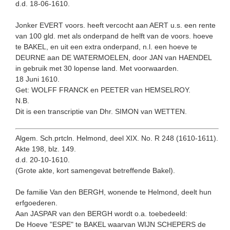
d.d. 18-06-1610.
Jonker EVERT voors. heeft vercocht aan AERT u.s. een rente
van 100 gld. met als onderpand de helft van de voors. hoeve
te BAKEL, en uit een extra onderpand, n.l. een hoeve te
DEURNE aan DE WATERMOELEN, door JAN van HAENDEL
in gebruik met 30 lopense land. Met voorwaarden.
18 Juni 1610.
Get: WOLFF FRANCK en PEETER van HEMSELROY.
N.B.
Dit is een transcriptie van Dhr. SIMON van WETTEN.
Algem. Sch.prtcln. Helmond, deel XIX. No. R 248 (1610-1611).
Akte 198, blz. 149.
d.d. 20-10-1610.
(Grote akte, kort samengevat betreffende Bakel).
De familie Van den BERGH, wonende te Helmond, deelt hun
erf­goederen.
Aan JASPAR van den BERGH wordt o.a. toebedeeld:
De Hoeve "ESPE" te BAKEL waarvan WIJN SCHEPERS de