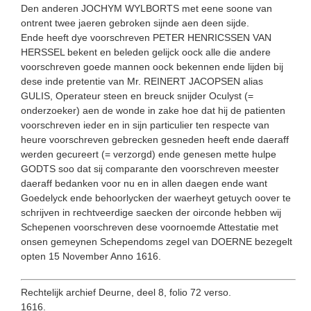
Den anderen JOCHYM WYLBORTS met eene soone van
ontrent twee jaeren gebroken sijnde aen deen sijde.
Ende heeft dye voorschreven PETER HENRICSSEN VAN
HERSSEL bekent en beleden gelijck oock alle die andere
voorschreven goede mannen oock bekennen ende lijden bij
dese inde pretentie van Mr. REINERT JACOPSEN alias
GULIS, Operateur steen en breuck snijder Oculyst (=
onderzoeker) aen de wonde in zake hoe dat hij de patienten
voorschreven ieder en in sijn parti­culier ten respecte van
heure voorschreven gebrecken gesneden heeft ende daeraff
werden gecureert (= verzorgd) ende genesen mette hulpe
GODTS soo dat sij comparante den voorschreven meester
daeraff bedanken voor nu en in allen daegen ende want
Goedelyck ende behoorlycken der waerheyt getuych oover te
schrijven in rechtveerdige saecken der oirconde hebben wij
Schepenen voorschreven dese voornoemde Attestatie met
onsen gemeynen Schependoms zegel van DOERNE bezegelt
opten 15 November Anno 1616.
Rechtelijk archief Deurne, deel 8, folio 72 verso.
1616.