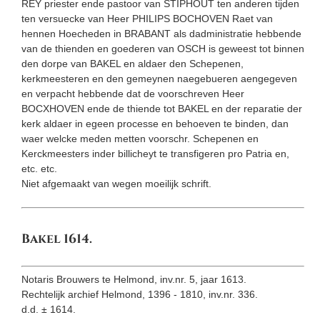
REY priester ende pastoor van STIPHOUT ten anderen tijden
ten versuecke van Heer PHILIPS BOCHOVEN Raet van
hennen Hoecheden in BRABANT als dadministratie hebbende
van de thienden en goederen van OSCH is geweest tot binnen
den dorpe van BAKEL en aldaer den Schepenen,
kerkmeesteren en den gemeynen naegebueren aengegeven
en verpacht hebbende dat de voorschreven Heer
BOCXHOVEN ende de thiende tot BAKEL en der reparatie der
kerk aldaer in egeen processe en behoeven te binden, dan
waer welcke meden metten voorschr. Schepenen en
Kerckmeesters inder billicheyt te transfigeren pro Patria en,
etc. etc.
Niet afgemaakt van wegen moeilijk schrift.
Bakel 1614.
Notaris Brouwers te Helmond, inv.nr. 5, jaar 1613.
Rechtelijk archief Helmond, 1396 - 1810, inv.nr. 336.
d.d. ± 1614.