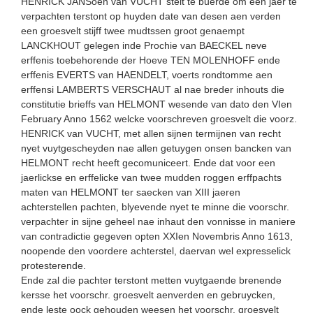
HENRICK JANSoen van VUCHT stelt te buerde om een jaer te
verpachten terstont op huyden date van desen aen verden
een groesvelt stijff twee mudtssen groot genaempt
LANCKHOUT gelegen inde Prochie van BAECKEL neve
erffenis toebehorende der Hoeve TEN MOLENHOFF ende
erffenis EVERTS van HAENDELT, voerts rondtomme aen
erffensi LAMBERTS VERSCHAUT al nae breder inhouts die
constitutie brieffs van HELMONT wesende van dato den VIen
February Anno 1562 welcke voorschreven groesvelt die voorz.
HENRICK van VUCHT, met allen sijnen termijnen van recht
nyet vuytgescheyden nae allen getuygen onsen bancken van
HELMONT recht heeft gecomuniceert. Ende dat voor een
jaerlick­se en erffelicke van twee mudden roggen erffpachts
maten van HELMONT ter saecken van XIII jaeren
achterstellen pachten, blyevende nyet te minne die voorschr.
verpachter in sijne geheel nae inhaut den vonnisse in maniere
van contradictie gegeven opten XXIen Novembris Anno 1613,
noopende den voordere achterstel, daervan wel expresselick
protesterende.
Ende zal die pachter terstont metten vuytgaende brenende
kersse het voorschr. groesvelt aenverden en gebruycken,
ende leste oock gehouden weesen het voorschr. groesvelt