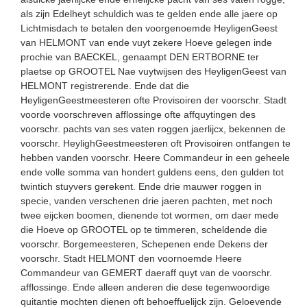
als zijn Edelheyt schuldich was te gelden ende alle jaere op
Lichtmisdach te betalen den voorgenoemde Heyligen­Geest
van HELMONT van ende vuyt zekere Hoeve gelegen inde
prochie van BAECKEL, genaampt DEN ERTBORNE ter
plaetse op GROOTEL Nae vuytwijsen des HeyligenGeest van
HELMONT registre­rende. Ende dat die
HeyligenGeestmeesteren ofte Provisoiren der voorschr. Stadt
voorde voorschreven afflossinge ofte affquytingen des
voorschr. pachts van ses vaten roggen jaer­lijcx, bekennen de
voorschr. HeylighGeestmeesteren oft Provi­soiren ontfangen te
hebben vanden voorschr. Heere Commandeur in een geheele
ende volle somma van hondert guldens eens, den gulden tot
twintich stuyvers gerekent. Ende drie mauwer roggen in
specie, vanden verschenen drie jaeren pachten, met noch
twee eijcken boomen, dienende tot wormen, om daer mede
die Hoeve op GROOTEL op te timmeren, scheldende die
voorschr. Borgemeesteren, Schepenen ende Dekens der
voorschr. Stadt HELMONT den voornoemde Heere
Commandeur van GEMERT daeraff quyt van de voorschr.
afflossinge. Ende alleen anderen die dese tegenwoordige
quitantie mochten dienen oft behoeffuelijck zijn. Geloevende