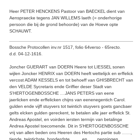
Heer PETER HENCKENS Pastoor van BAECKEL dient van
Aenspraecke tegens JAN WILLEMS laeth (= onderhorige
persoon die bij de grond behoorde) van de Hoeve opte
SCHAUWT.
Bossche Protocollen inv.nr 1517, folio 64verso - 65recto.
d.d. 04-12-1616.
Joncher GUERART van DOERN Heere tot LIESSEL sonen
wijlen Joncker HENRIX van DOERN heeft wettelijck en erffelick
vercost ADAM KESSELS en tot behoeff van GHISBRECHT van
den VELDE Sycretaris ende Griffier deser Stadt van
S'HERTOGENBOSSCHE ....JANS PETERS van eene
jaerlicken ende erffelicken chijns van eenenegentich Carol.
gulden ende vijff stuyvers tot twintich stuyvers goets gancbaer
gelts elcken gulden gerec­kent, te betalen alle jaer erffelick St.
Andreas Apostel, en voirden iersten termijn van betalinge
Andrea Apostel toecomen­de. Dit in S'HERTOGENBOSSCHE
vrij van allen beden ons Heeren des Hertochs partie sub .....­..,
tiende, twintichste, honderdste ........ en ...... penningen