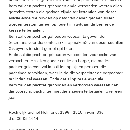
Item zal den pachter gehouden ende verbonden weeten allen
gerechts costen die gedaen zijnde ter instantien van deser
evictie ende die huyden op dato van desen gedaen sullen
worden terstont gereet opt buert in vuytgaende bernende
kersse te betaelen.
Item zal den pachter gehouden weesen te geven den
Secretaris voor die confectie <= opmaken> van deser cedullen
X stuyvers terstont gereet opt buert.
Ende zal die pachter gehouden weesen ten versuecke van
verpachter te stellen goede cautie en borge, die metten
pachter geloeven zal in soliden op sijnen persoen die
pachtinge te voldoen, waer in de die verpachter de verpachter
te vinden zal weesen. Ende dat al op reale executie.
Item zal den pachter gehouden en verbonden weessen hen
die voorschr. pachtinge, met die slaegen te betaelen over een
jaer.
Rechtelijk archief Helmond, 1396 - 1810, inv.nr. 336.
d.d. 06-05-1614.