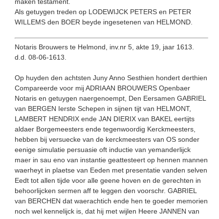
maken testament.
Als getuygen treden op LODEWIJCK PETERS en PETER
WILLEMS den BOER beyde ingesetenen van HELMOND.
Notaris Brouwers te Helmond, inv.nr 5, akte 19, jaar 1613.
d.d. 08-06-1613.
Op huyden den achtsten Juny Anno Sesthien hondert derthien
Compareerde voor mij ADRIAAN BROUWERS Openbaer
Notaris en getuygen naergenoempt, Den Eersamen GABRIEL
van BERGEN Ierste Schepen in sijnen tijt van HELMONT,
LAMBERT HENDRIX ende JAN DIERIX van BAKEL eertijts
aldaer Borgemeesters ende tegenwoor­dig Kerckmeesters,
hebben bij versuecke van de kerckmeesters van OS sonder
eenige simulatie persuasie oft inductie van yemanderlijck
maer in sau eno van instantie geattesteert op hennen mannen
waerheyt in plaetse van Eeden met presentatie vanden selven
Eedt tot allen tijde voor alle geene hoven en de gerechten in
behoorlijcken sermen aff te leggen den voorschr. GABRIEL
van BERCHEN dat waerachtich ende hen te goeder memorien
noch wel kennelijck is, dat hij met wijlen Heere JANNEN van