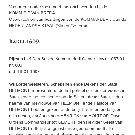
Voor meer onderzoek moet men zich wenden bij de
KOMMISIE VAN BREDA.
Overdrachten van bezittingen van de KOMMANDERIJ aan de
NEDER­LANDSE STAAT (Staten Generaal).
Bakel 1609.
Rijksarchief Den Bosch, Kommanderij Gemert, inv.nr. 057.01,
nr. 809.
d.d. 18-01-1609.
Wij Borgemeesteren, Schepenen ende Dekens der Stadt
HELMONT, representerende het geheel corpus der voorschr.
Stadt, ende met consente van de Schout deser Stadt, inden
naeme van Me­vrouwe van HELMONT ende Pastoor van
HELMONT hebben gekent ende belijdt, kennen ende lijden
mits desen, dat Jonckheer HENRICK van HOLTROP, Duyts
Ordens Commandeur tot GEMERT, den Heyligen­Geest van
HELMONT erffelijck affgelost ende gequeten heeft alle
alsulcke jaerlijcke ende erffelijcke pacht van ses vaten rogge,