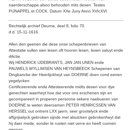
naerderschappe alsoo behouden mits desen. Testes
PIJNAPPEL et COCK, Datum XXe Juny Anno XVIcXVI.
Rechtelijk archief Deurne, deel 8, folio 70.
d.d. 15-11-1616.
Allen den geenen die dese onse schepenbrieven van
Attestatie sullen sien lesen oft hooren lesen, lesen saluyt ende
dilic­tie.
Wij HENDRICK IJDEBRANTS, JAN JAN UNEN ende
PAUWELS WYLLIMSEN VAN HEYNSBEECK Schepenen van
Dingbancke der Heerlijckheyt van DOERNE doen cond eenen
yegelycken:
Certificeerende ende Attesteerende midts desen voor dye
genechten waerheyt hoe dat voor ons erschenen sijn en
gecompa­reert in properen persoone sekere naebueren van
DOERNE te weten deersamen PETER HENRICSSEN VAN
HERSSEL out ontrent LXX jaern, seer grootelyck ende
affgrijselyck gebroken sijnde met alsulcken gebrokenheyt dat
hij daer mede, sonder te rusten niet verre en heeft cunnen
gegaan.