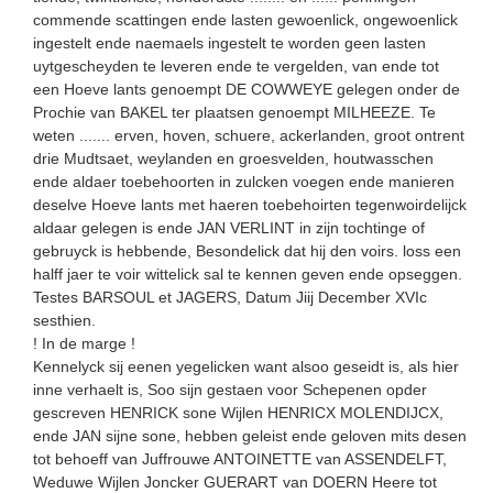
commende scattingen ende lasten gewoenlick, ongewoenlick
ingestelt ende naemaels ingestelt te worden geen lasten
uytgescheyden te leveren ende te vergelden, van ende tot
een Hoeve lants genoempt DE COWWEYE gelegen onder de
Prochie van BAKEL ter plaatsen genoempt MILHEEZE. Te
weten ....... erven, hoven, schuere, ackerlanden, groot ontrent
drie Mudtsaet, weylanden en groesvelden, houtwasschen
ende aldaer toebehoorten in zulcken voegen ende manieren
deselve Hoeve lants met haeren toebehoirten tegen­woirdelijck
aldaar gelegen is ende JAN VERLINT in zijn tochtinge of
gebruyck is hebbende, Besondelick dat hij den voirs. loss een
halff jaer te voir wittelick sal te kennen geven ende opseggen.
Testes BARSOUL et JAGERS, Datum Jiij December XVIc
sesthien.
! In de marge !
Kennelyck sij eenen yegelicken want alsoo geseidt is, als hier
inne verhaelt is, Soo sijn gestaen voor Schepenen opder
gescreven HENRICK sone Wijlen HENRICX MOLENDIJCX,
ende JAN sijne sone, hebben geleist ende geloven mits desen
tot behoeff van Juffrouwe ANTOINETTE van ASSENDELFT,
Weduwe Wijlen Joncker GUERART van DOERN Heere tot