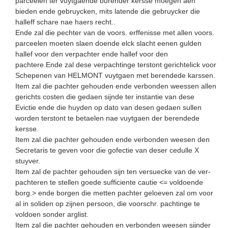
parceelen ter vuytgaende burender kersse moegen aen
bieden ende gebruycken, mits latende die gebruycker die
halleff schare nae haers recht..
Ende zal die pechter van de voors. erffenisse met allen voors.
parceelen moeten slaen doende elck slacht eenen gulden
hallef voor den verpachter ende hallef voor den
pachtere.Ende zal dese verpachtinge terstont gerichtelick voor
Schepe­nen van HELMONT vuytgaen met berendede karssen.
Item zal die pachter gehouden ende verbonden weessen allen
gerichts costen die gedaen sijnde ter instantie van dese
Evictie ende die huyden op dato van desen gedaen sullen
worden terstont te betaelen nae vuytgaen der berendede
kersse.
Item zal die pachter gehouden ende verbonden weesen den
Secre­taris te geven voor die gofectie van deser cedulle X
stuyver.
Item zal de pachter gehouden sijn ten versuecke van de ver­
pachteren te stellen goede sufficiente cautie <= voldoende
borg.> ende borgen die metten pachter geloeven zal om voor
al in soliden op zijnen persoon, die voorschr. pachtinge te
voldoen sonder arglist.
Item zal die pachter gehouden en verbonden weesen sijnder