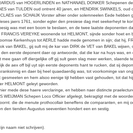
ERARDUS van HOGERLINDEN en NATHANAEL DONKER Schepenen der 
AES van TULDEN oud ontrent 40 jaren, en HENDRIK SWINKELS, oud ont
n NICLAES van SCHAIJK Vorster alhier onder solemneelen Eede hebben g
ses jaers 1761, sonder egter den presiese dag met seekerheyt te kon
 was met een boom te beslaen, en de twee laatste deponenten daer bi
FRANCIS VEREYKE woonende tot HELMONT, sijnde sonder hoet en berr
 Roomse Kerkenhuys tot AERLE hadde mede genomen in sijn; dat hij, 
jt ook van BAKEL, gij sult mij de kar van DIRK de VET van BAKEL wijse
den eerste deponent daer op antwoorde, dat die kar na huys was, en d
 mee gaan off diergelijke off gij sult geen slag meer werken, slaende te
jk de aex off bijl uyt sijn eerste deponents hant te rucken, dat sij 
anksinnig en daer bij heel quaedaer­dig was, tot voorkominge van o
t gesmeeten en hem alsoo eenige tijt hebben vast gehouden, tot dat
naer HELMONT geleyt geworden.
ier mede dese haere verclaringe, en hebben naer distincte praelectur
EIJMAN Schepen Loco Officier afgelegt, bekragtigt met de woorden s
ornt. die de menute prothocollair beneffens de comparanten, en mij 
den tienden Augustus seeventien hondert een en sestig.
n naam niet schrijven).