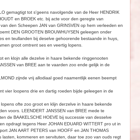
LO gemagtigt tot s'geens navolgende van de Heer HENDRIK
T en BROEK etc. bij acte voor den geregte van
n van den Scheepen JAN van GRINSVEN op hem verleeden en
ds genoemt DEN GROOTEN BROUWHUYSEN geleegen onder
en teullanden bij deselve gehoorende bestaande in huys,
n groot omtrent ses en veertig lopens.
oot en klojn alle dezelve in haare bekende ringgenooten
JANSSEN van BREE aan te vaarden zoo ende gelijk in de
ELMOND zijnde vrij allodiaal goed naamentlijk eenen beempt
er loopens drie en dartig roeden bijde geleegen in de
opens ofte zoo groot en klijn derzelve in haare bekende
bij den voors. LEENDERT JANSSEN van BREE mede te
eten de BAAKELSCHE HOEVE bij successie van desselve
p en opdragt tegens Heer JOHAN EDUARD WITTERT pro ut in
transport JAN AART PETERS van HOOFF en JAN THOMAS
sten, kommeren en servituten, daar toe zoo van ouds regt