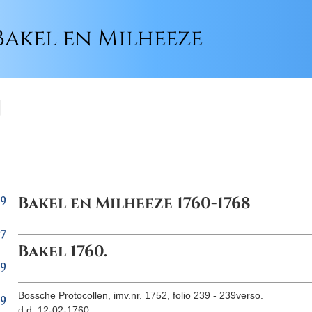
akel en Milheeze
19
Bakel en Milheeze 1760-1768
27
Bakel 1760.
39
Bossche Protocollen, imv.nr. 1752, folio 239 - 239verso.
49
d.d. 12-02-1760.