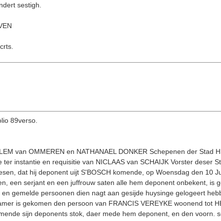
dert sestigh.
VEN
crts.
olio 89verso.
LLEM van OMMEREN en NATHANAEL DONKER Schepenen der Stad H
ke ter instantie en requisitie van NICLAAS van SCHAIJK Vorster deser 
esen, dat hij deponent uijt S'BOSCH komende, op Woensdag den 10 Ju
en, een serjant en een juffrouw saten alle hem deponent onbekent, 
 en gemelde persoonen dien nagt aan gesijde huysinge gelogeert he
de kamer is gekomen den persoon van FRANCIS VEREYKE woonend tot HE
emende sijn deponents stok, daer mede hem deponent, en den voorn. se