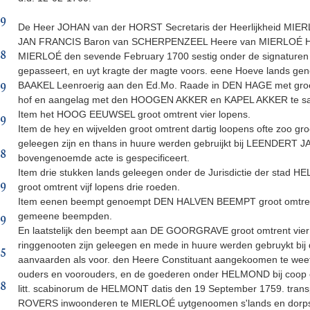
59
De Heer JOHAN van der HORST Secretaris der Heerlijkheid MIER
JAN FRANCIS Baron van SCHERPENZEEL Heere van MIERLOÉ HOUD
68
MIERLOÉ den sevende February 1700 sestig onder de signature
gepasseert, en uyt kragte der magte voors. eene Hoeve lan
79
BAAKEL Leenroerig aan den Ed.Mo. Raade in DEN HAGE met groes 
hof en aangelag met den HOOGEN AKKER en KAPEL AKKER te same
Item het HOOG EEUWSEL groot omtrent vier lopens.
89
Item de hey en wijvelden groot omtrent dartig loopens ofte zoo gr
geleegen zijn en thans in huure werden gebruijkt bij LEENDERT 
98
bovenge­noemde acte is gespecificeert.
Item drie stukken lands geleegen onder de Jurisdictie der stad H
09
groot omtrent vijf lopens drie roeden.
Item eenen beempt genoempt DEN HALVEN BEEMPT groot omtrent vi
19
gemee­ne beempden.
En laatstelijk den beempt aan DE GOORGRAVE groot omtrent vier l
ringgenooten zijn geleegen en mede in huure werden gebruykt 
25
aanvaarden als voor. den Heere Constituant aangekoomen te we
ouders en voorou­ders, en de goederen onder HELMOND bij coo
38
litt. scabinorum de HEL­MONT datis den 19 September 1759. 
ROVERS inwoonderen te MIERLOÉ uytgenoomen s'lands en dorps la