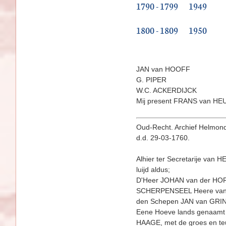
1790 - 1799
1949
1800 - 1809
1950
JAN van HOOFF
G. PIPER
W.C. ACKERDIJCK
Mij present FRANS van HE
Oud-Recht. Archief Helmond
d.d. 29-03-1760.
Alhier ter Secretarije van
luijd aldus;
D'Heer JOHAN van der HORS
SCHERPENSEEL Heere van MI
den Schepen JAN van GRINS
Eene Hoeve lands genaam
HAAGE, met de groes en te