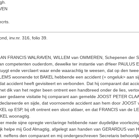
gh.
VEN
crts.
d, inv.nr. 316, folio 39.
OHAN FRANCIS WALRAVEN, WILLEM van OMME­REN, Schepenen der 
de van competenten ouderdom, dewelke ter instantie van dHeer PAULU
uygt ende verclaert waar ende waarachtig te weesen, dat op den twee
S woonende tot BAKEL hebbende een accident (= ongeluk> aan sijn
cident heeft gevisiteert en verbonden. Dat hij comparant dat acciden
het dik van het regter been ontrent een handbreed onder de lies, ver
 naer gedaene visitatie hij comparant aan gemelde JOOST PETER CLAA
 declareerde en sijde, dat voornoemde acci­dent aan hem door JOOST
BAKEL op ESP, bij oft ontrent een sloot aldaer, en dat FRANCIS 
KEL woonagtig.
ier mede sijne opregte verclaringe hebbende naer duydelijke voorlezing
ijk helpe mij God Almagtig, afgelegt aan handen van GERARDUS van H
t. neffens den comparant en mij ondergeschreven Secretaris behoorl