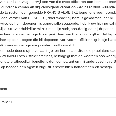
nster is ontvlugt, terwijl een van die twee officieren aan hem deponen
s durvende komen en sig vervolgens verder op weg naer huys willend
tende te rusten, den gemelde FRANCIS VEREIJKE beneffens voornoemde o
den Vorster van LIESHOUT, daer weder bij hem is gekoomen, dat hij
ijse op hem deponent is aangevalle seggende, heb ik uw hier nu sal 
jse <= over duidelijke wijze> met sijn stok, soo-danig dat hij deponen
 heeft gevoelt, en sijn linker pink daer van thans nog stijff is, dat hij
daer op den deegen die hij deponent van voorn. officier nog in sijn h
tkomen sijnde, sijn weg verder heeft vervolgt.
ier mede deese sijne verclaringe, en heeft naer distincte praelature d
JMAN Loco Officier afgelegt, bekragtigt met de woorden soo waerlijk
enute prothocollair beneffens den comparant en mij ondergeschreve Se
op heeden den agsten Augustus seeventien hondert een en sestigh.
crts.
 folio 90.