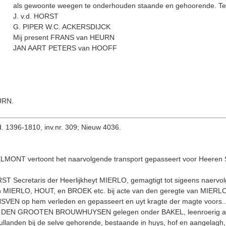
als gewoon­te weegen te onderhouden staande en gehoorende. Test
J. v.d. HORST
G. PIPER W.C. ACKERSDIJCK
Mij present FRANS van HEURN
JAN AART PETERS van HOOFF
URN.
. 1396-1810, inv.nr. 309; Nieuw 4036.
 HELMONT vertoont het naarvolgende transport gepasseert voor Heere
T Secretaris der Heerlijkheyt MIERLO, gemagtigt tot sigeens naer
ERLO, HOUT, en BROEK etc. bij acte van den geregte van MIERLO d
VEN op hem verleden en gepasseert en uyt kragte der magte voors..
t DEN GROOTEN BROUWHUYSEN gelegen onder BAKEL, leenroerig aa
ullanden bij de selve gehorende, bestaande in huys, hof en aange