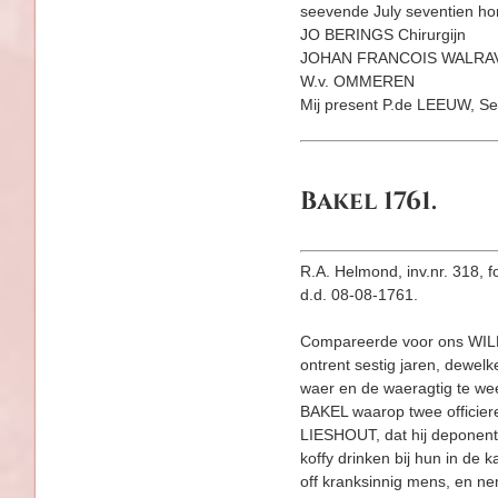
seevende July seventien hon
JO BERINGS Chirurgijn
JOHAN FRANCOIS WALRA
W.v. OMMEREN
Mij present P.de LEEUW, Se
Bakel 1761.
R.A. Helmond, inv.nr. 318, f
d.d. 08-08-1761.
Compareerde voor ons WI
ontrent sestig jaren, dewel
waer en de waeragtig te we
BAKEL waarop twee officier
LIESHOUT, dat hij deponent
koffy drinken bij hun in 
off kranksinnig mens, en n