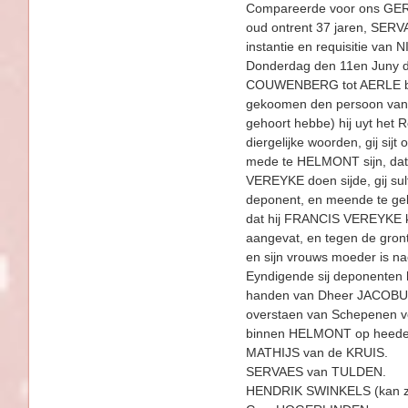
Compareerde voor ons G
oud ontrent 37 jaren, SERV
instantie en requisitie va
Donderdag den 11en Juny de
COUWENBERG tot AERLE besig
gekoomen den persoon van 
gehoort hebbe) hij uyt het
diergelijke woorden, gij si
mede te HELMONT sijn, dat 
VEREYKE doen sijde, gij sult
deponent, en meende te geli
dat hij FRANCIS VEREYKE kr
aangevat, en tegen de gron
en sijn vrouws moeder is 
Eyndigende sij deponenten h
handen van Dheer JACOBUS W
overstaen van Schepenen vo
binnen HELMONT op heeden 
MATHIJS van de KRUIS.
SERVAES van TULDEN.
HENDRIK SWINKELS (kan zij