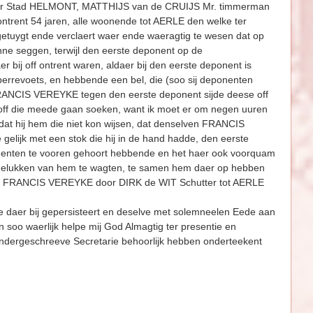
Stad HELMONT, MATTHIJS van de CRUIJS Mr. timmerman
rent 54 jaren, alle woonende tot AERLE den welke ter
etuygt ende verclaert waer ende waeragtig te wesen dat op
ne seggen, terwijl den eerste deponent op de
j off ontrent waren, aldaer bij den eerste deponent is
evoets, en hebbende een bel, die (soo sij deponenten
FRANCIS VEREYKE tegen den eerste deponent sijde deese off
n, off die meede gaan soeken, want ik moet er om negen uuren
at hij hem die niet kon wijsen, dat denselven FRANCIS
 gelijk met een stok die hij in de hand hadde, den eerste
deponenten te vooren gehoort hebbende en het haer ook voorquam
ngelukken van hem te wagten, te samen hem daer op hebben
 hij FRANCIS VEREYKE door DIRK de WIT Schutter tot AERLE
e daer bij gepersisteert en deselve met solemneelen Eede aan
oo waerlijk helpe mij God Almagtig ter presentie en
ondergeschreeve Secretarie behoorlijk hebben onderteekent