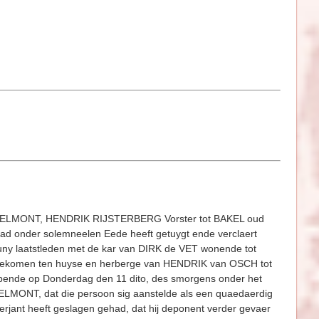
ELMONT, HENDRIK RIJSTERBERG Vorster tot BAKEL oud
Stad onder solemneelen Eede heeft getuygt ende verclaert
ny laatstleden met de kar van DIRK de VET wonende tot
is gekomen ten huyse en herberge van HENDRIK van OSCH tot
bbende op Donderdag den 11 dito, des smorgens onder het
LMONT, dat die persoon sig aanstelde als een quaedaerdig
rjant heeft geslagen gehad, dat hij deponent verder gevaer