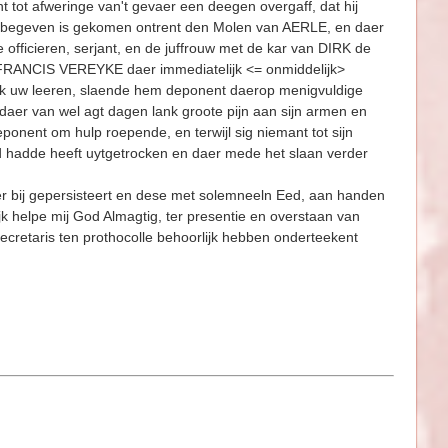
t tot afweringe van't gevaer een deegen overgaff, dat hij
e begeven is gekomen ontrent den Molen van AERLE, en daer
fficieren, serjant, en de juffrouw met de kar van DIRK de
 FRANCIS VEREYKE daer immediatelijk <= onmiddelijk>
ik uw leeren, slaende hem deponent daerop menigvuldige
t daer van wel agt dagen lank groote pijn aan sijn armen en
 deponent om hulp roepende, en terwijl sig niemant tot sijn
and hadde heeft uytgetrocken en daer mede het slaan verder
aer bij gepersisteert en dese met solemneeln Eed, aan handen
 helpe mij God Almagtig, ter presentie en overstaan van
cretaris ten prothocolle behoorlijk hebben onderteekent