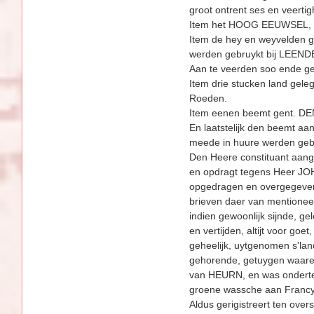
groot ontrent ses en veerti
Item het HOOG EEUWSEL, gr
Item de hey en weyvelden gr
werden gebruykt bij LEEN
Aan te veerden soo ende gel
Item drie stucken land geleg
Roeden.
Item eenen beemt gent. DEN
En laatstelijk den beemt a
meede in huure werden geb
Den Heere constituant aang
en opdragt tegens Heer JOH
opgedragen en overgegeve
brieven daer van mentionee
indien gewoonlijk sijnde, g
en vertijden, altijt voor g
geheelijk, uytge­nomen s'l
gehorende, getuygen waaren
van HEURN, en was onderte
groene wassche aan Francyt
Aldus gerigistreert ten 