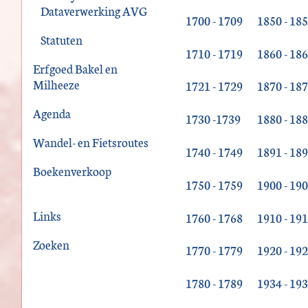
Dataverwerking AVG
1700 - 1709
1850 - 18
Statuten
1710 - 1719
1860 - 18
Erfgoed Bakel en
Milheeze
1721 - 1729
1870 - 18
Agenda
1730 -1739
1880 - 18
Wandel- en Fietsroutes
1740 - 1749
1891 - 18
Boekenverkoop
1750 - 1759
1900 - 19
Links
1760 - 1768
1910 - 19
Zoeken
1770 - 1779
1920 - 19
1780 - 1789
1934 - 19