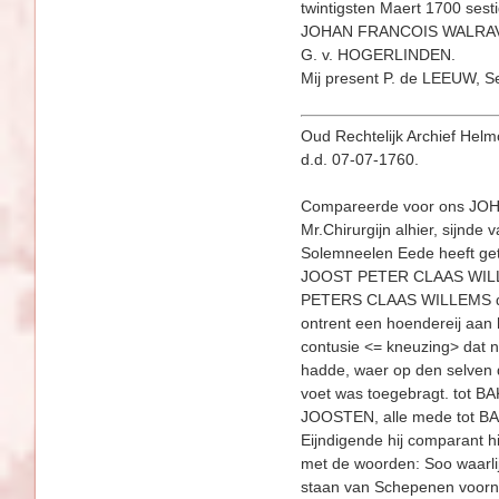
twintigsten Maert 1700 sesti
JOHAN FRANCOIS WALRA
G. v. HOGERLINDEN.
Mij present P. de LEEUW, Se
Oud Rechtelijk Archief Helmon
d.d. 07-07-1760.
Compareerde voor ons J
Mr.Chirurgijn alhier, sijn
Solemneelen Eede heeft get
JOOST PETER CLAAS WILLEM
PETERS CLAAS WILLEMS dat ac
ontrent een hoendereij aan 
contusie <= kneuzing> dat
hadde, waer op den selven
voet was toegebragt. tot 
JOOSTEN, alle mede tot BA
Eijndigende hij comparant h
met de woorden: Soo waar­l
staan van Schepenen voorn