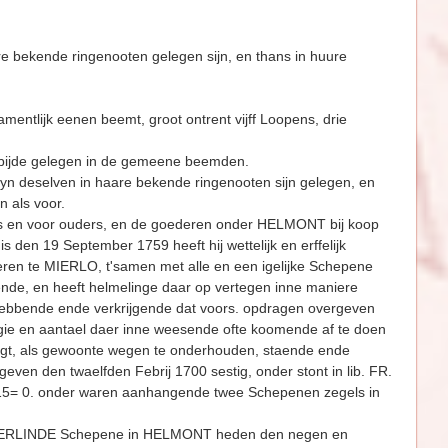
re bekende ringenooten gelegen sijn, en thans in huure
amentlijk eenen beemt, groot ontrent vijff Loopens, drie
 bijde gelegen in de gemeene beemden.
yn deselven in haare bekende ringenooten sijn gelegen, en
 als voor.
s en voor ouders, en de goede­ren onder HELMONT bij koop
n 19 September 1759 heeft hij wettelijk en erffelijk
e MIERLO, t'samen met alle en een igelijke Sche­pene
nde, en heeft helme­linge daar op vertegen inne maniere
 hebbende ende verkrijgende dat voors. opdragen over­geven
angie en aantael daer inne weesende ofte koomende af te doen
 regt, als gewoonte wegen te onderhouden, staende ende
n den twaelfden Febrij 1700 sestig, onder stont in lib. FR.
15= 0. onder waren aanhangende twee Schepenen zegels in
OGERLINDE Schepene in HELMONT heden den negen en