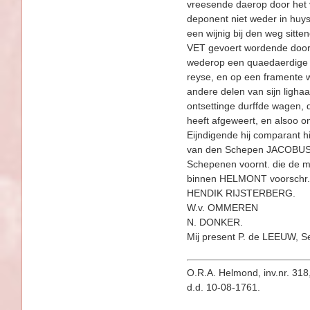
vreesende daerop door het ve
deponent niet weder in huy
een wijnig bij den weg sit
VET gevoert wordende door 
wederop een quaedaerdige w
reyse, en op een framente wi
andere delen van sijn lighaam
ontsettinge durffde wagen, 
heeft afgeweert, en alsoo on
Eijndigende hij comparant h
van den Schepen JACOBUS WI
Schepenen voornt. die de m
binnen HELMONT voorschr. 
HENDIK RIJSTERBERG.
W.v. OMMEREN
N. DONKER.
Mij present P. de LEEUW, Se
O.R.A. Helmond, inv.nr. 318,
d.d. 10-08-1761.