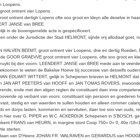
gh Loopens.
oot ontrent vier Lopens.
oot ontrent dertigh Lopens ofte soo groot en kleyn alle deselve in haa
DERT JANSE van BREE.
ijk in de bovengemelde acte is gespecificeert.
en onder de Jurisdictie der Stad HELMONT, sijnde vrij allodiaal goet, n
 HALVEN BEEMT, groot ontrent vier Loopens, drie en dertig Roeden,
ande GOOR GRAEVVE groot omtrent vier Loopens, ofte soo groot en kle
ruykt bij den voorn. LEENDERT JANSE van BREE mede aan te veerden
ekoomen te weten de Bakelse Hoeve bij successie van desselfs ouder
AN EDUART WITTERT, gelijk in Schepenen brieven te HELMONT dat is de
n JAN ART PEETERS van HOOFF en JAN TOMAS ROVERS, inwoonderen t
rende, ende met den aligen regten de constituant daer inne competere
eloovende op verbant van voors. constituant sijn persoon en goederen
oet, vast, stedig en van waerden te sullen houden en alleen commer cal
ands en dorps lasten, kommeren en servituten, daer toe soo van ouds,
 hier over G. PIPER en W.C. ACKERDIJK Schepenen in S'BOSCH, gegeve
kent FRANS van HEURN, in margine stont Coop 750= 0= 0, 40e /18=
ie sterten.
overstaan van D'Heere JOHAN FR. WALRA­VEN en GERARDUS van HO