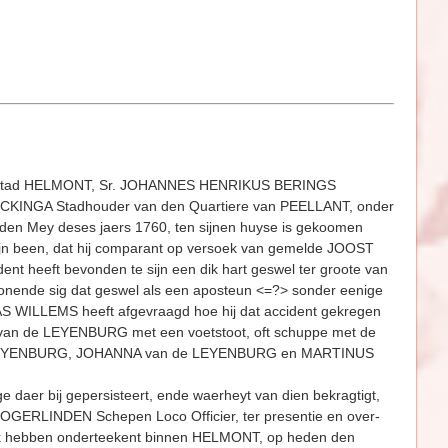
Stad HELMONT, Sr. JOHANNES HENRIKUS BERINGS
S ECKINGA Stadhouder van den Quartiere van PEELLANT, onder
den Mey deses jaers 1760, ten sijnen huyse is gekoomen
 been, dat hij comparant op versoek van gemelde JOOST
t heeft bevonden te sijn een dik hart geswel ter groote van
toonende sig dat geswel als een aposteun <=?> sonder eenige
S WILLEMS heeft afgevraagd hoe hij dat accident gekregen
 van de LEYENBURG met een voetstoot, oft schuppe met de
van de LEYENBURG, JOHANNA van de LEYENBURG en MARTINUS
e daer bij gepersisteert, ende waerheyt van dien bekragtigt,
OGERLINDEN Schepen Loco Officier, ter presentie en over­
ijk hebben onderteekent binnen HELMONT, op heden den