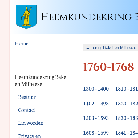
Heemkundekring B
Home
← Terug: Bakel en Milheeze
1760-1768
Heemkundekring Bakel
en Milheeze
1300 - 1400
1810 - 18
Bestuur
1402 - 1493
1820 - 18
Contact
1503 - 1593
1830 - 18
Lid worden
1608 - 1699
1841 - 18
Privacy en