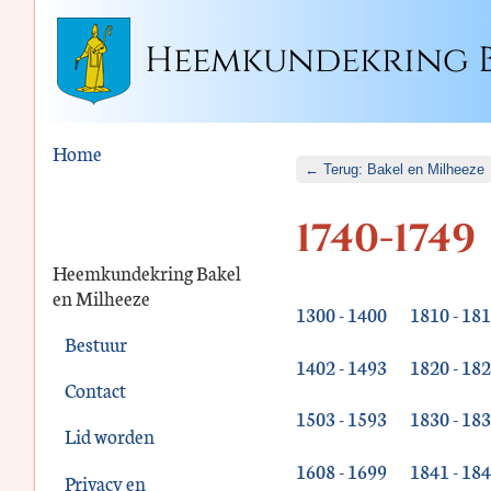
Heemkundekring B
Home
← Terug: Bakel en Milheeze
1740-1749
Heemkundekring Bakel
en Milheeze
1300 - 1400
1810 - 18
Bestuur
1402 - 1493
1820 - 18
Contact
1503 - 1593
1830 - 18
Lid worden
1608 - 1699
1841 - 18
Privacy en