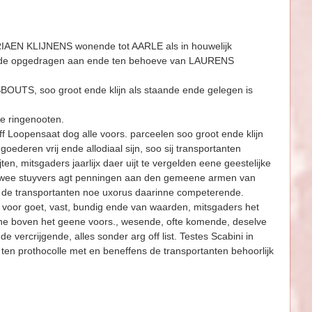
EN KLIJNENS wonende tot AARLE als in houwelijk
nde opgedragen aan ende ten behoeve van LAURENS
OUTS, soo groot ende klijn als staande ende gelegen is
de ringenooten.
 Loopensaat dog alle voors. parceelen soo groot ende klijn
ederen vrij ende allodiaal sijn, soo sij transportanten
en, mitsgaders jaarlijx daer uijt te vergelden eene geestelijke
twee stuyvers agt penningen aan den gemeene armen van
en de transportanten noe uxorus daarinne competerende.
voor goet, vast, bundig ende van waar­den, mitsgaders het
inne boven het geene voors., wesende, ofte komende, deselve
ercrijgende, alles sonder arg off list. Testes Scabini in
prothocolle met en beneffens de transportanten behoorlijk