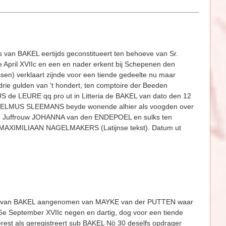
van BAKEL eertijds geconstitu­eert ten behoeve van Sr.
April XVIIc en een en nader erkent bij Schepenen den
n) verklaart zijnde voor een tiende ge­deelte nu maar
 drie gulden van 't hondert, ten comptoire der Beeden
 de LEURE qq pro ut in Litteria de BAKEL van dato den 12
LHELMUS SLEEMANS beyde wonende alhier als voogden over
aan Juffrouw JOHANNA van den ENDEPOEL en sulks ten
AXIMILIAAN NAGELMAKERS (Latijnse tekst). Datum ut
rpus van BAKEL aangenomen van MAYKE van der PUTTEN waar
e Septem­ber XVIIc negen en dartig, dog voor een tiende
terest als geregistreert sub BAKEL Nö 30 deselfs opdrager