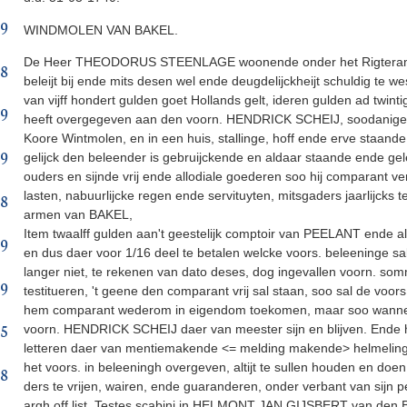
59
WINDMOLEN VAN BAKEL.
De Heer THEODORUS STEENLAGE woonende onder het Rigteramp
68
beleijt bij ende mits desen wel ende deugdelijckheijt schuldig
van vijff hondert gulden goet Hollands gelt, ideren gulden ad twint
79
heeft overgegeven aan den voorn. HENDRICK SCHEIJ, soodanige g
Koore Wintmolen, en in een huis, stallinge, hoff ende erve staa
89
gelijck den beleender is gebruijckende en aldaar staande ende ge
ouders en sijnde vrij ende allodiale goederen soo hij comparant ve
lasten, nabuurlijcke regen ende servituyten, mitsgaders jaarlijcks t
98
armen van BAKEL,
Item twaalff gulden aan't geestelijk comptoir van PEELANT ende 
09
en dus daer voor 1/16 deel te betalen welcke voors. beleeninge sal
langer niet, te rekenen van dato deses, dog ingevallen voorn. somm
19
testitueren, 't geene den comparant vrij sal staan, soo sal de voo
hem comparant wederom in eigendom toekomen, maar soo wanneer s
25
voorn. HENDRICK SCHEIJ daer van meester sijn en blijven. Ende 
letteren daer van mentiemakende <= melding makende> helmelinge 
het voors. in beleeningh overgeven, altijt te sullen houden en do
38
ders te vrijen, wairen, ende guaranderen, onder verbant van sij
argh off list. Testes scabini in HELMONT JAN GIJSBERT van d