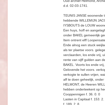
Oud archief Helmond, Archief
d.d. 02-03-1741.
TEUNIS JANSE woonende to
hebbende WILLEMIJN JACOB
IYSBOUTS de LOUW woonen
Een huys, hoff en aangelag
onder BAKEL gemeenlijk 
Item ontrent elff Loopensat
Ende alnog een stuck weijla
als ter plaetse voors. geleg
verclaarden, los ende vrij, 
rente van vijff gulden aa
BAKEL. Voorts los ende vrij
Gelovende het voors. verkop
verkogte te sullen vrijen,
aff te doen geheelijk, onde
HELMONT, de Heeren WILLEM
hebben onderteekent op he
Cooppennigen f. 36. 0. 0
Lasten in Capitaal f. 153. 2.
f. 189. 2. 8