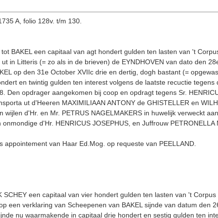
1735 A, folio 128v. t/m 130.
 BAKEL een capitaal van agt hondert gulden ten lasten van 't Corpus 
in Litteris (= zo als in de brieven) de EYNDHOVEN van dato den 28e 
L op den 31e October XVIIc drie en dertig, dogh bastant (= opgewasse
ndert en twintig gulden ten interest volgens de laatste recuctie tegens
8. Den opdrager aangekomen bij coop en opdragt tegens Sr. HENRICUS
 Transporta ut d'Hee­ren MAXIMILIAAN ANTONY de GHISTELLER en WI
van wijlen d'Hr. en Mr. PETRUS NAGELMAKERS in huwelijk ver­weckt 
n onmondige d'Hr. HENRICUS JOSEPHUS, en Juffrouw PETRONELLA M
s appointement van Haar Ed.Mog. op requeste van PEELLAND.
SCHEY een capitaal van vier hondert gulden ten lasten van 't Co
op een verkla­ring van Scheepenen van BAKEL sijnde van datum den 26
 sijnde nu waarmakende in capitaal drie hondert en sestig gulden ten in