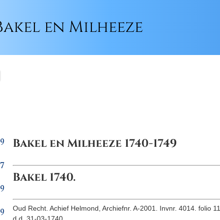
akel en Milheeze
19
Bakel en Milheeze 1740-1749
27
Bakel 1740.
39
Oud Recht. Achief Helmond, Archiefnr. A-2001. Invnr. 4014. folio 11
49
d.d. 31-03-1740.