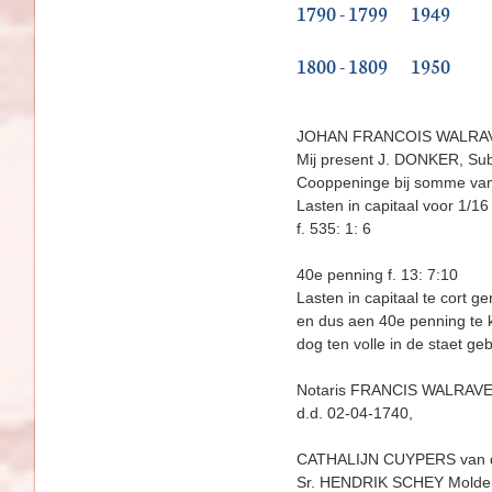
1790 - 1799
1949
1800 - 1809
1950
JOHAN FRANCOIS WALRA
Mij present J. DONKER, Subs
Cooppeninge bij somme van 
Lasten in capitaal voor 1/16 
f. 535: 1: 6
40e penning f. 13: 7:10
Lasten in capitaal te cort ge
en dus aen 40e penning te ko
dog ten volle in de staet ge
Notaris FRANCIS WALRAVEN te
d.d. 02-04-1740,
CATHALIJN CUYPERS van de
Sr. HENDRIK SCHEY Molder