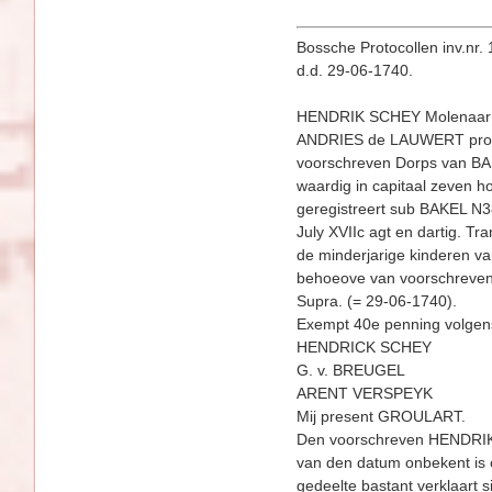
Bossche Protocollen inv.nr. 
d.d. 29-06-1740.
HENDRIK SCHEY Molenaar tot
ANDRIES de LAUWERT pro ut 
voorschreven Dorps van BAKE
waardig in capitaal zeven ho
geregistreert sub BAKEL N3
July XVIIc agt en dartig.
de minderjarige kinderen 
behoeove van voorschreve
Supra. (= 29-06-1740).
Exempt 40e penning volgen
HENDRICK SCHEY
G. v. BREUGEL
ARENT VERSPEYK
Mij present GROULART.
Den voorschreven HENDRIK 
van den datum onbekent is 
gedeelte ba­stant verklaart