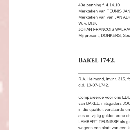
40e penning f. 4.14.10
Merkteken van TEUNIS JANSE 
Merkteken van van JAN ADRI
W. v. DIJK
JOHAN FRANCOIS WALRA
Mij present, DONKERS, Secr
Bakel 1742.
R.A. Helmond, inv.nr. 315, fo
d.d. 19-07-1742.
Compareerde voor ons E
van BAKEL, mitsgaders JOO
in die qualiteit verclaard
ses en vijftig gulden eene 
LAMBERT TEUNISSE als gewe
wegens een slodt van een k