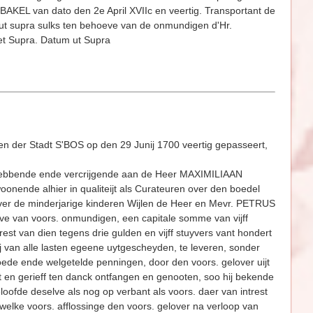
e BAKEL van dato den 2e April XVIIc en veertig. Transportant de
pra sulks ten behoeve van de onmun­digen d'Hr.
 Supra. Datum ut Supra
en der Stadt S'BOS op den 29 Junij 1700 veertig gepasseert,
hebbende ende vercrijgende aan de Heer MAXIMILIAAN
de alhier in qualiteijt als Curateuren over den boedel
r de minderjarige kinderen Wijlen de Heer en Mevr. PETRUS
 van voors. onmundigen, een capitale somme van vijff
est van dien tegens drie gulden en vijff stuyvers vant hondert
ij van alle lasten egeene uytgescheyden, te leveren, sonder
n goede ende welgetelde pennin­gen, door den voors. gelover uijt
en gerieff ten danck ontfangen en genooten, soo hij bekende
oofde deselve als nog op verbant als voors. daer van intrest
, welke voors. afflossinge den voors. gelover na verloop van