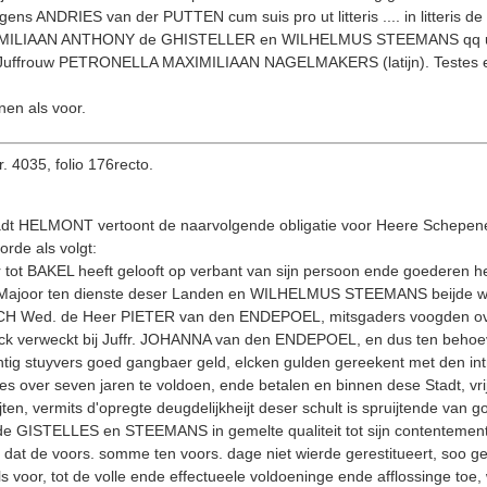
ens ANDRIES van der PUTTEN cum suis pro ut litteris .... in litteris d
MILIAAN ANTHONY de GHISTELLER en WILHELMUS STEEMANS qq ut su
frouw PETRONELLA MAXIMILI­AAN NAGELMAKERS (latijn). Testes et
en als voor.
. 4035, folio 176recto.
Stadt HELMONT vertoont de naarvol­gende obligatie voor Heere Schepen
rde als volgt:
ot BAKEL heeft gelooft op verbant van sijn persoon ende goederen 
oor ten dienste deser Landen en WILHELMUS STEEMANS beijde woonen
SCH Wed. de Heer PIETER van den ENDEPOEL, mitsgaders voogden ove
 verweckt bij Juffr. JOHANNA van den ENDEPOEL, en dus ten behoeve
intig stuyvers goed gangbaer geld, elcken gulden gereekent met den intr
ses over seven jaren te voldoen, ende betalen en binnen dese Stadt, vr
buijten, vermits d'opregte deugdelijkheijt deser schult is spruijtende va
e GISTELLES en STEEMANS in gemelte qualiteit tot sijn contente­ment 
 dat de voors. somme ten voors. dage niet wierde gerestitueert, soo gel
als voor, tot de volle ende effectueele voldoeninge ende afflossinge toe