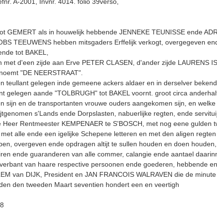
nr. A-2001, Invnr. 4014. folio 39verso,
t GEMERT als in houwelijk hebbende JENNEKE TEUNISSE ende ADRIA
S TEEUWENS hebben mitsga­ders Erffelijk verkogt, overgegeven e
de tot BAKEL,
h met d'een zijde aan Erve PETER CLASEN, d'ander zijde LAURENS ISB
genoemt "DE NEERSTRAAT".
en teullant gelegen inde gemeene ackers aldaer en in derselver beken
nt gelegen aande "TOLBRUGH" tot BAKEL voornt. groot circa anderhalff
en sijn en de transportanten vrouwe ouders aangekomen sijn, en welke go
uijtgenomen s'Lands ende Dorpslasten, nabuerlijke regten, ende servituijt
n de Heer Rentmeester KEMPENAER te S'BOSCH, met nog eene gulden 
, met alle ende een igelijke Schepene letteren en met den aligen regt
en, overgeven ende opdragen altijt te sullen houden en doen houden, 
 wairen ende guaranderen van alle commer, calangie ende aantael daar
r verbant van haare respective persoonen ende goederen, hebbende ende v
 van DIJK, President en JAN FRANCOIS WALRAVEN die de minute ten 
den den tweeden Maart seventien hondert een en veertigh
 8