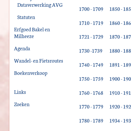
Dataverwerking AVG
1700 - 1709
1850 - 18
Statuten
1710 - 1719
1860 - 18
Erfgoed Bakel en
Milheeze
1721 - 1729
1870 - 18
Agenda
1730 -1739
1880 - 18
Wandel- en Fietsroutes
1740 - 1749
1891 - 18
Boekenverkoop
1750 - 1759
1900 - 19
Links
1760 - 1768
1910 - 19
Zoeken
1770 - 1779
1920 - 19
1780 - 1789
1934 - 19