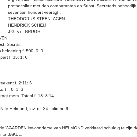
prothocollair met den comparanten en Subst. Secretaris behoorlij
seventien hondert veertigh.
THEODORUS STEENLAGEN
HENDRICK SCHEIJ
J.G. v.d. BRUGH
VEN
t. Secrtrs.
beleening f. 500: 0: 0
part f. 35: 1: 6
reekent f. 2:11: 6
rt f. 0: 1: 3
bragt mem. Totaal f. 13: 8:14.
 Helmond, inv. nr. 34. folio nr. 9.
 WAARDEN inwoonderse van HELMOND verklaard schuldig te zijn de
 te BAKEL.