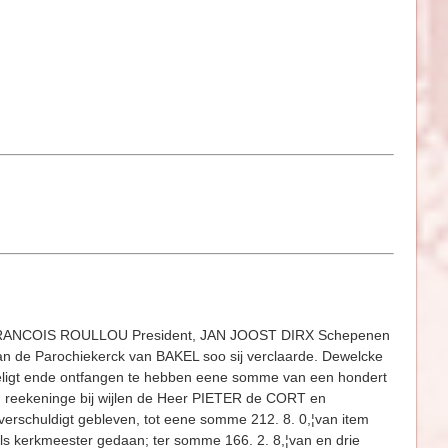
RANCOIS ROULLOU President, JAN JOOST DIRX Schepenen
 de Parochiekerck van BAKEL soo sij verclaarde. Dewelcke
 geligt ende ontfangen te hebben eene somme van een hondert
an reekeninge bij wijlen de Heer PIETER de CORT en
schuldigt gebleven, tot eene somme 212. 8. 0,¦van item
s kerkmeester gedaan; ter somme 166. 2. 8,¦van en drie