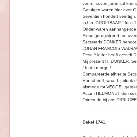
voors. seven jaren sal konn
Getuigen waren hier over
Seventien hondert veertigh,
in Lib: GROIRBAART folio 1
Onder waren aanhangende g
Aldus geregistreert ten 
Secretaris DONKER behoorlij
JOHAN FRANCOIS WALRA
Dese ^ letter heeft gestel
Mij present H. DONKER, Sec
! In de marge !
Compareerde alhier te Sec
Rentebrieff, waar bij bleek 
alsmede tot VEGGEL getekent
Actum HELMONDT den sesde
Toirconde bij ons DIRK GE
Bakel 1741.