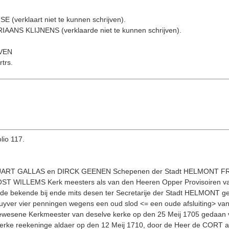
(verklaart niet te kunnen schrij­ven).
AANS KLIJNENS (verklaarde niet te kunnen schrijven).
VEN
trs.
lio 117.
DUART GALLAS en DIRCK GEENEN Schepenen der Stadt HELMONT F
ST WILLEMS Kerk meesters als van den Heeren Opper Provisoiren van
e ende bekende bij ende mits desen ter Secretarije der Stadt HELMONT
stuyver vier penningen wegens een oud slod <= een oude afsluiting> v
sene Kerkmeester van deselve kerke op den 25 Meij 1705 gedaan ver
erke reekeninge aldaer op den 12 Meij 1710, door de Heer de CORT al