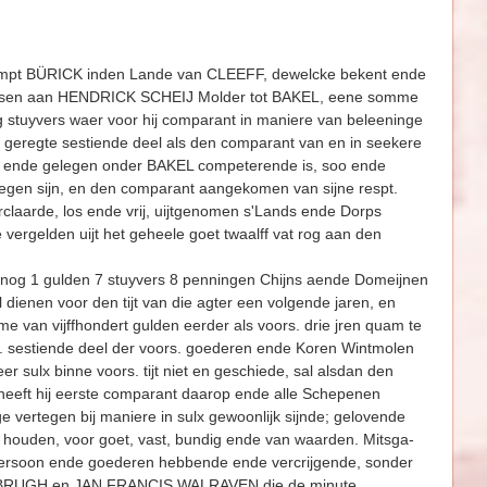
t BÜRICK inden Lande van CLEEFF, dewelcke bekent ende
 te wesen aan HENDRICK SCHEIJ Molder tot BAKEL, eene somme
ig stuyvers waer voor hij comparant in maniere van be­leeninge
eregte sestiende deel als den comparant van en in seekere
nde ende gelegen onder BAKEL competerende is, soo ende
legen sijn, en den comparant aangekomen van sijne respt.
rclaarde, los ende vrij, uijtgenomen s'Lands ende Dorps
e vergelden uijt het geheele goet twaalff vat rog aan den
alnog 1 gulden 7 stuyvers 8 penningen Chijns aende Domeijnen
 dienen voor den tijt van die agter een volgende jaren, en
e van vijffhondert gulden eerder als voors. drie jren quam te
rs. sestiende deel der voors. goederen ende Koren Wint­molen
ulx binne voors. tijt niet en geschiede, sal alsdan den
heeft hij eerste comparant daarop ende alle Schepenen
vertegen bij maniere in sulx gewoonlijk sijnde; gelovende
en houden, voor goet, vast, bundig ende van waarden. Mitsga­
n persoon ende goederen hebbende ende vercrijgende, sonder
en BRUGH en JAN FRANCIS WALRAVEN die de minute