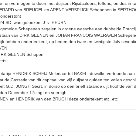
en en vermogen te doen met duijsent Rijxdaalders, teffens, en dus in t
 GERARD van BREUGEL en ARENT VERSPIJCK Schepenen in SERTHOGE
 onderstont
24 SD. was geteekent J. v. HEURN.
emelde Schepenen zegelen in groene wassche aan dubbelde Francijn
overstaan van DIRK GEENEN en JOHAN FRANCOIS WALRAVEN Schepenen
k hebben onderteekent; op heden den twee en twintigste July seventie
VEN
t DIRK GEENEN Schepen
rts.
retarije HENDRIK SCHEIJ Molenaar tot BAKEL, dewelke vertoonde aan
dat de Cassatie van dit capitaal van vijf duijsent gulden ten vollen ge
 G.D. JONGH Secrt. in dorso op den brieff staande uijt hooffde van d
n December 17c agt en veertigh.
ENEN en HENDRIK van den BRUGH deze ondertekent etc. etc