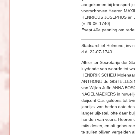
aangekomen bij transport jeg
voorschreven Heeren MAXI
HENRICUS JOSEPHUS en Juf
(= 29-06-1740).
Exept 40e penning om reden
Stadsarchief Helmond, inv.nr
d.d. 22-07-1740.
Alhier ter Secretarije der 
luydende van woorde tot woo
HENDRIK SCHEIJ Molenaar t
ANTHONIJ de GISTELLES Maj
van Wijlen Juffr. ANNA BO
NAGELMAEKERS in huwelijck
duijsent Car. guldens tot tw
jaarlijcx van heden dato de
langer uijt-st­el, ofte daer 
handen van voors. Heeren d
mits desen, en oft gebeurde
te sullen blijven vergelden 